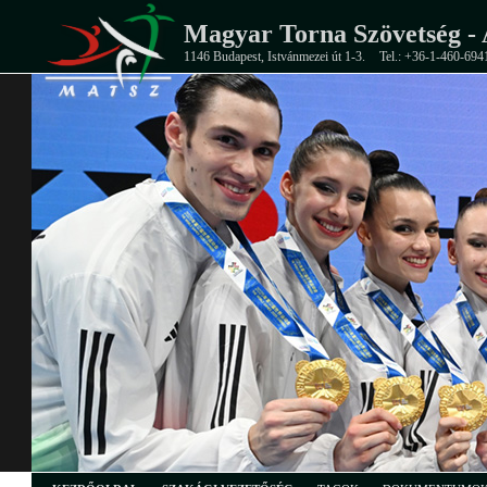
Magyar Torna Szövetség - 
1146 Budapest, Istvánmezei út 1-3.
Tel.: +36-1-460-694