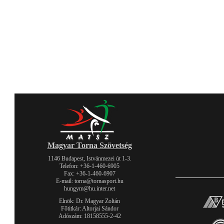
Magyar Torna Szövetség
1146 Budapest, Istvánmezei út 1-3.
Telefon: +36-1-460-6905
Fax: +36-1-460-6907
E-mail: torna@tornasport.hu
hungym@hu.inter.net
Elnök: Dr. Magyar Zoltán
Főtitkár: Altorjai Sándor
Adószám: 18158555-2-42