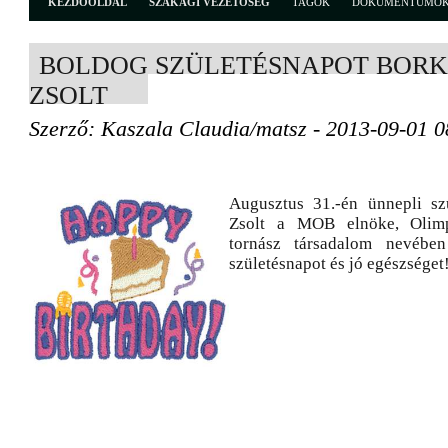
KEZDŐOLDAL
SZAKÁGI VEZETŐSÉG
TAGOK
DOKUMENTUMO
BOLDOG SZÜLETÉSNAPOT BORK
ZSOLT
Szerző: Kaszala Claudia/matsz - 2013-09-01 0
Augusztus 31.-én ünnepli sz
Zsolt a MOB elnöke, Olim
tornász társadalom nevébe
születésnapot és jó egészséget