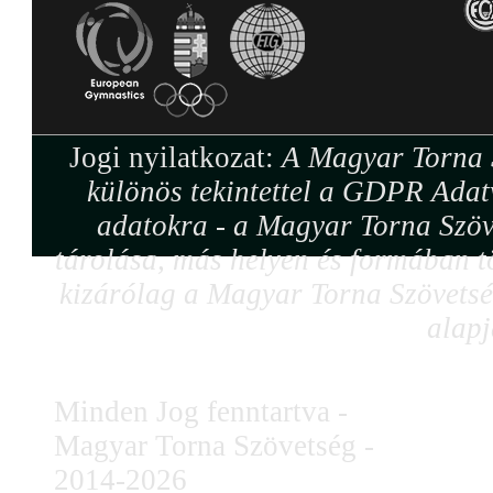
Jogi nyilatkozat:
A Magyar Torna S
különös tekintettel a GDPR Adat
adatokra - a Magyar Torna Szöv
tárolása, más helyen és formában tö
kizárólag a Magyar Torna Szövetség
alapj
Minden Jog fenntartva -
Magyar Torna Szövetség -
2014-2026