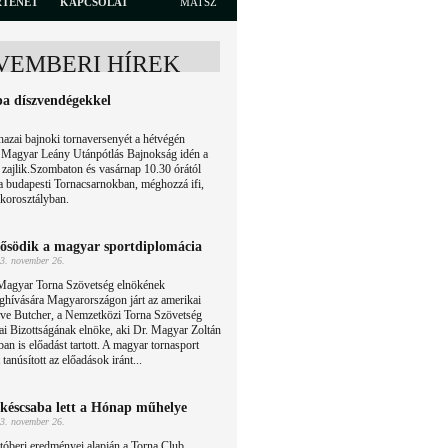
RTÉNET
KAPCSOLAT
MATSZ
OVEMBERI HÍREK
a díszvendégekkel
hazai bajnoki tornaversenyét a hétvégén
a Magyar Leány Utánpótlás Bajnokság idén a
zajlik.Szombaton és vasárnap 10.30 órától
 a budapesti Tornacsarnokban, méghozzá ifi,
 korosztályban.
ősödik a magyar sportdiplomácia
3. november 26.
Magyar Torna Szövetség elnökének
ghívására Magyarországon járt az amerikai
eve Butcher, a Nemzetközi Torna Szövetség
ai Bizottságának elnöke, aki Dr. Magyar Zoltán
ban is előadást tartott. A magyar tornasport
tanúsított az előadások iránt...
késcsaba lett a Hónap műhelye
3. november 26.
óberi eredményei alapján a Torna Club