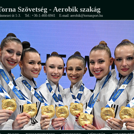
orna Szövetség - Aerobik szakág
ánmezei út 1-3.
Tel.: +36-1-460-6941
E-mail: aerobik@tornasport.hu