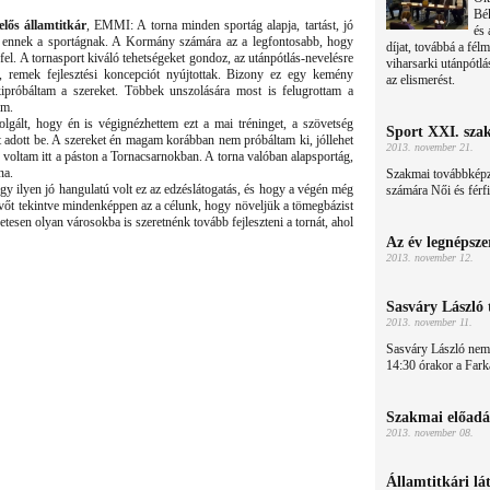
Bé
elős államtitkár
, EMMI: A torna minden sportág alapja, tartást, jó
és 
k ennek a sportágnak. A Kormány számára az a legfontosabb, hogy
díjat, továbbá a félm
 fel. A tornasport kiváló tehetségeket gondoz, az utánpótlás-nevelésre
viharsarki utánpótl
ó, remek fejlesztési koncepciót nyújtottak. Bizony ez egy kemény
az elismerést.
próbáltam a szereket. Többek unszolására most is felugrottam a
om.
lgált, hogy én is végignézhettem ezt a mai tréninget, a szövetség
Sport XXI. sza
t adott be. A szereket én magam korábban nem próbáltam ki, jóllehet
2013. november 21.
oltam itt a páston a Tornacsarnokban. A torna valóban alapsportág,
na.
Szakmai továbbképz
gy ilyen jó hangulatú volt ez az edzéslátogatás, és hogy a végén még
számára Női és férf
 jövőt tekintve mindenképpen az a célunk, hogy növeljük a tömegbázist
etesen olyan városokba is szeretnénk tovább fejleszteni a tornát, ahol
Az év legnépsze
2013. november 12.
Sasváry László 
2013. november 11.
Sasváry László nem
14:30 órakor a Farka
Szakmai előadá
2013. november 08.
Államtitkári lá