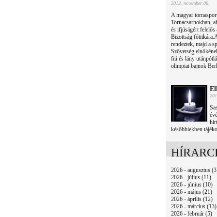
2013. november 06.
A magyar tornasport 
Tornacsarnokban, ah
és ifjúságért felelő
Bizottság főtitkára
rendeztek, majd a s
Szövetség elnökének
fiú és lány utánpótlá
olimpiai bajnok Ber
El
201
Sas
évé
hir
későbbiekben tájéko
HÍRARC
2026 - augusztus (3
2026 - július (11)
2026 - június (10)
2026 - május (21)
2026 - április (12)
2026 - március (13)
2026 - február (5)