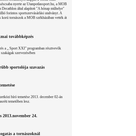
késcsaba nyerte az Utanpotlassport.hu, a MOB
a Decathlon által alapított "A hónap műhelye"
illió forintos sportszervásárlási utalványt. A
ás korú tornászok a MOB székházában vették át
kmai továbbképzés
és a „ Sport XXI” programban résztvevők
i szakágak szervezésében
rűbb sportolója szavazás
temetése
zetközi bíró temetése 2013. december 02-án
sréti temetőben lesz.
s 2013.november 24.
togatás a tornászoknál