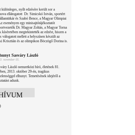
különleges, nyílt edzésére került sor a
ova ellátogatott Dr. Simicskó István, sportért
s államtitkár és Szabó Bence, a Magyar Olimpiai
.Az eseményen egy minisajtótájékoztatót
portvezetők Dr. Magyar Zoltán, a Magyar Torna
 kíséretében megtekintették az edzést, hiszen a
s válogatott mellett a helyszínen készült az
ki Krisztián és az olimpikon Böczögő Dorina is.
hunyt Sasváry László
3. november 05.
váry László nemzetközi bíró, életének 81.
ben, 2013. október 29-én, tragikus
telenséggel elhunyt. Temetésének idejéről a
ztatást adunk.
HÍVUM
)