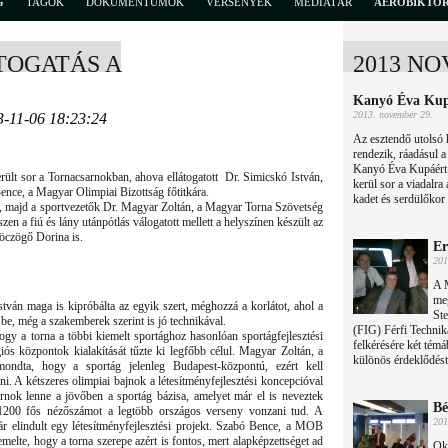
G
TAGOK
DOKUMENTUMOK
VERSENYEK
MÉDIATÁR
AEROBIKTÖ
TOGATÁS A
2013 N
Kanyó Éva Kup
2013. november 29.
3-11-06 18:23:24
Az esztendő utolsó 
rendezik, ráadásul 
Kanyó Éva Kupáért 
rült sor a Tornacsarnokban, ahova ellátogatott Dr. Simicskó István,
kerül sor a viadalra
 Bence, a Magyar Olimpiai Bizottság főtitkára.
kadet és serdülőkor
k, majd a sportvezetők Dr. Magyar Zoltán, a Magyar Torna Szövetség
zen a fiú és lány utánpótlás válogatott mellett a helyszínen készült az
Böczögő Dorina is.
Er
201
A 
me
ván maga is kipróbálta az egyik szert, méghozzá a korlátot, ahol a
St
be, még a szakemberek szerint is jó technikával.
(FIG) Férfi Technik
hogy a torna a többi kiemelt sportághoz hasonlóan sportágfejlesztési
felkérésére két témá
giós központok kialakítását tűzte ki legfőbb célul. Magyar Zoltán, a
különös érdeklődést 
lmondta, hogy a sportág jelenleg Budapest-központú, ezért kell
. A kétszeres olimpiai bajnok a létesítményfejlesztési koncepcióval
rnok lenne a jövőben a sportág bázisa, amelyet már el is neveztek
Bé
-1200 fős nézőszámot a legtöbb országos verseny vonzani tud. A
201
ár elindult egy létesítményfejlesztési projekt. Szabó Bence, a MOB
melte, hogy a torna szerepe azért is fontos, mert alapképzettséget ad
Okt