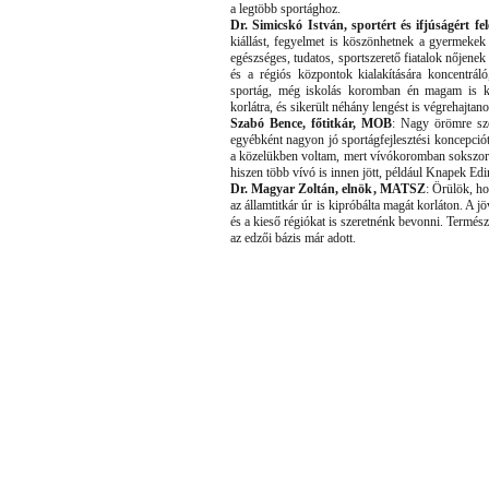
a legtöbb sportághoz.
Dr. Simicskó István, sportért és ifjúságért fel
kiállást, fegyelmet is köszönhetnek a gyermeke
egészséges, tudatos, sportszerető fiatalok nőjenek
és a régiós központok kialakítására koncentrál
sportág, még iskolás koromban én magam is ki
korlátra, és sikerült néhány lengést is végrehajtan
Szabó Bence, főtitkár, MOB
: Nagy örömre szo
egyébként nagyon jó sportágfejlesztési koncepció
a közelükben voltam, mert vívókoromban sokszor v
hiszen több vívó is innen jött, például Knapek Edi
Dr. Magyar Zoltán, elnök, MATSZ
: Örülök, ho
az államtitkár úr is kipróbálta magát korláton. A
és a kieső régiókat is szeretnénk bevonni. Termész
az edzői bázis már adott.