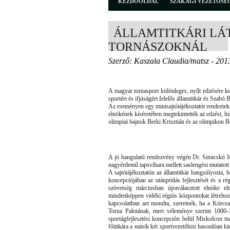
KEZDŐOLDAL
SZAKÁGI VEZETŐSÉ
ÁLLAMTITKÁRI LÁ
TORNÁSZOKNÁL
Szerző: Kaszala Claudia/matsz - 201
A magyar tornasport különleges, nyílt edzésére ke
sportért és ifjúságért felelős államtitkár és Szabó
Az eseményen egy minisajtótájékoztatót rendezte
elnökének kíséretében megtekintették az edzést, his
olimpiai bajnok Berki Krisztián és az olimpikon 
A jó hangulatú rendezvény végén Dr. Simicskó Ist
nagyérdemű tapsvihara mellett saslengést mutatott 
A sajtótájékoztatón az államtitkár hangsúlyozta, 
koncepciójában az utánpótlás fejlesztését és a ré
szövetség márciusban újraválasztott elnöke e
mindenképpen vidéki régiós központokat létrehozni
kapcsolatban azt mondta, szeretnék, ha a Körcsa
Torna Palotának, mert véleménye szerint 1000
sportágfejlesztési koncepción belül Miskolcon m
főtitkára a másik két sportvezetőhöz hasonlóan kie