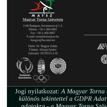
Magyar Torna Szövetség
1146 Budapest, Istvánmezei út 1-3.
Telefon: +36-1-460-6905
Fax: +36-1-460-6907
E-mail: torna@tornasport.hu
hungym@hu.inter.net
Elnök: Dr. Magyar Zoltán
Főtitkár: Altorjai Sándor
Adószám: 18158555-2-42
Jogi nyilatkozat:
A Magyar Torna S
különös tekintettel a GDPR Adat
adatokra - a Magyar Torna Szöv