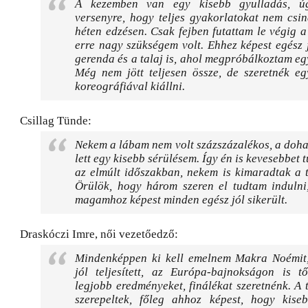
A kezemben van egy kisebb gyulladás, ú
versenyre, hogy teljes gyakorlatokat nem csi
héten edzésen. Csak fejben futattam le végig a
erre nagy szükségem volt. Ehhez képest egész j
gerenda és a talaj is, ahol megpróbálkoztam eg
Még nem jött teljesen össze, de szeretnék eg
koreográfiával kiállni.
Csillag Tünde:
Nekem a lábam nem volt százszázalékos, a doh
lett egy kisebb sérülésem. Így én is kevesebbet 
az elmúlt időszakban, nekem is kimaradtak a t
Örülök, hogy három szeren el tudtam indulni,
magamhoz képest minden egész jól sikerült.
Draskóczi Imre, női vezetőedző:
Mindenképpen ki kell emelnem Makra Noémit
jól teljesített, az Európa-bajnokságon is t
legjobb eredményeket, finálékat szeretnénk. A t
szerepeltek, főleg ahhoz képest, hogy kiseb