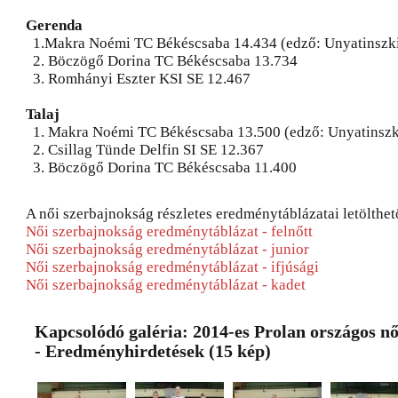
Gerenda
1.Makra Noémi TC Békéscsaba 14.434 (edző: Unyatinszki
2. Böczögő Dorina TC Békéscsaba 13.734
3. Romhányi Eszter KSI SE 12.467
Talaj
1. Makra Noémi TC Békéscsaba 13.500 (edző: Unyatinszk
2. Csillag Tünde Delfin SI SE 12.367
3. Böczögő Dorina TC Békéscsaba 11.400
A női szerbajnokság részletes eredménytáblázatai letölthet
Női szerbajnokság eredménytáblázat - felnőtt
Női szerbajnokság eredménytáblázat - junior
Női szerbajnokság eredménytáblázat - ifjúsági
Női szerbajnokság eredménytáblázat - kadet
Kapcsolódó galéria: 2014-es Prolan országos n
- Eredményhirdetések (15 kép)