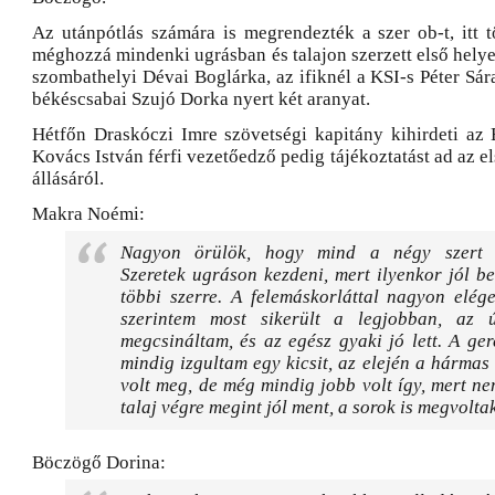
Az utánpótlás számára is megrendezték a szer ob-t, itt t
méghozzá mindenki ugrásban és talajon szerzett első helye
szombathelyi Dévai Boglárka, az ifiknél a KSI-s Péter Sár
békéscsabai Szujó Dorka nyert két aranyat.
Hétfőn Draskóczi Imre szövetségi kapitány kihirdeti az E
Kovács István férfi vezetőedző pedig tájékoztatást ad az el
állásáról.
Makra Noémi:
Nagyon örülök, hogy mind a négy szert 
Szeretek ugráson kezdeni, mert ilyenkor jól 
többi szerre. A felemáskorláttal nagyon elég
szerintem most sikerült a legjobban, az 
megcsináltam, és az egész gyaki jó lett. A g
mindig izgultam egy kicsit, az elején a hárma
volt meg, de még mindig jobb volt így, mert ne
talaj végre megint jól ment, a sorok is megvolta
Böczögő Dorina: