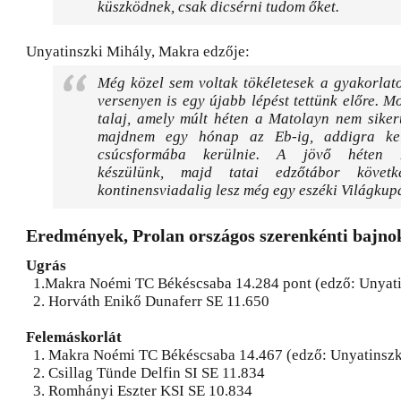
küszködnek, csak dicsérni tudom őket.
Unyatinszki Mihály, Makra edzője:
Még közel sem voltak tökéletesek a gyakorlat
versenyen is egy újabb lépést tettünk előre. M
talaj, amely múlt héten a Matolayn nem siker
majdnem egy hónap az Eb-ig, addigra ke
csúcsformába kerülnie. A jövő héten B
készülünk, majd tatai edzőtábor követ
kontinensviadalig lesz még egy eszéki Világkup
Eredmények, Prolan országos szerenkénti bajno
Ugrás
1.Makra Noémi TC Békéscsaba 14.284 pont (edző: Unyatin
2. Horváth Enikő Dunaferr SE 11.650
Felemáskorlát
1. Makra Noémi TC Békéscsaba 14.467 (edző: Unyatinszk
2. Csillag Tünde Delfin SI SE 11.834
3. Romhányi Eszter KSI SE 10.834