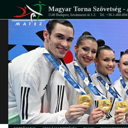
Magyar Torna Szövetség - 
1146 Budapest, Istvánmezei út 1-3.
Tel.: +36-1-460-694