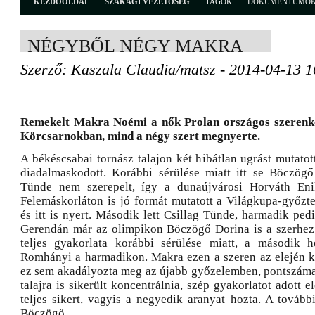
KEZDŐOLDAL
SZAKÁGI VEZETŐSÉG
TAGOK
DOKUMENTUMO
NÉGYBŐL NÉGY MAKRA
Szerző: Kaszala Claudia/matsz - 2014-04-13 1
Remekelt Makra Noémi a nők Prolan országos szerenk
Körcsarnokban, mind a négy szert megnyerte.
A békéscsabai tornász talajon két hibátlan ugrást mutatot
diadalmaskodott. Korábbi sérülése miatt itt se Böczögő
Tünde nem szerepelt, így a dunaújvárosi Horváth Eni
Felemáskorláton is jó formát mutatott a Világkupa-győzte
és itt is nyert. Második lett Csillag Tünde, harmadik pe
Gerendán már az olimpikon Böczögő Dorina is a szerhez 
teljes gyakorlata korábbi sérülése miatt, a második h
Romhányi a harmadikon. Makra ezen a szeren az elején ki
ez sem akadályozta meg az újabb győzelemben, pontszáma 
talajra is sikerült koncentrálnia, szép gyakorlatot adott e
teljes sikert, vagyis a negyedik aranyat hozta. A tovább
Böczögő.