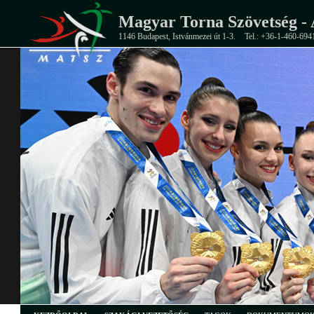
Magyar Torna Szövetség - 
1146 Budapest, Istvánmezei út 1-3.
Tel.: +36-1-460-694