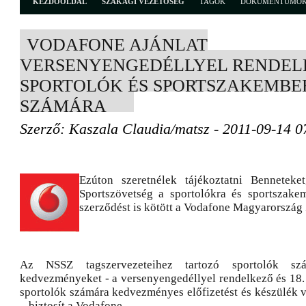
KEZDŐOLDAL
SZAKÁGI VEZETŐSÉG
TAGOK
DOKUMENTUMO
VODAFONE AJÁNLAT
VERSENYENGEDÉLLYEL RENDEL
SPORTOLÓK ÉS SPORTSZAKEMBE
SZÁMÁRA
Szerző: Kaszala Claudia/matsz - 2011-09-14 0
Ezúton szeretnélek tájékoztatni Bennetek
Sportszövetség a sportolókra és sportszake
szerződést is kötött a Vodafone Magyarország 
Az NSSZ tagszervezeteihez tartozó sportolók szá
kedvezményeket - a versenyengedéllyel rendelkező és 18. 
sportolók számára kedvezményes előfizetést és készülék v
– biztosít a Vodafone.