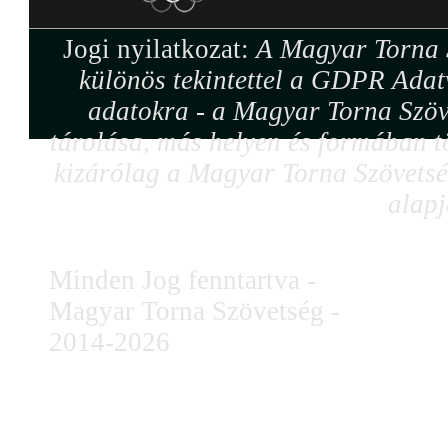
Jogi nyilatkozat:
A Magyar Torna S
különös tekintettel a GDPR Adat
adatokra - a Magyar Torna Szöv
tárolása, más helyen és formában tö
kizárólag a Magyar Torna Szövetség
alapj
Minden Jog fenntartva -
Magyar Torna Szövetség -
2014-2026