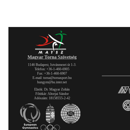
Magyar Torna Szövetség
1146 Budapest, Istvánmezei út 1-3.
Telefon: +36-1-460-6905
Fax: +36-1-460-6907
E-mail: torna@tornasport.hu
hungym@hu.inter.net
Elnök: Dr. Magyar Zoltán
Főtitkár: Altorjai Sándor
Adószám: 18158555-2-42