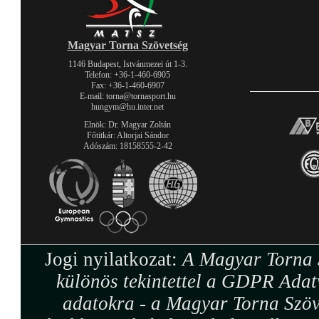
Magyar Torna Szövetség
1146 Budapest, Istvánmezei út 1-3.
Telefon: +36-1-460-6905
Fax: +36-1-460-6907
E-mail: torna@tornasport.hu
hungym@hu.inter.net
Elnök: Dr. Magyar Zoltán
Főtitkár: Altorjai Sándor
Adószám: 18158555-2-42
Jogi nyilatkozat:
A Magyar Torna S
különös tekintettel a GDPR Adat
adatokra - a Magyar Torna Szöv