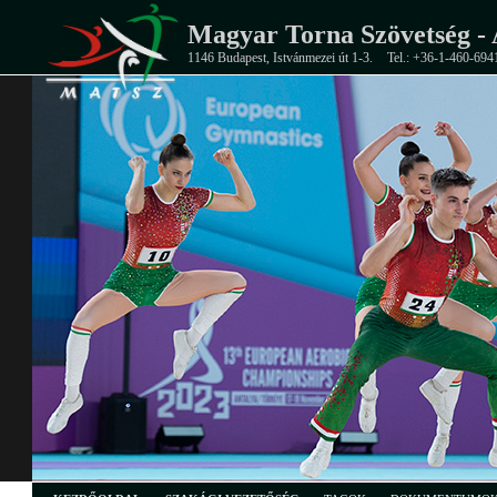
Magyar Torna Szövetség - 
1146 Budapest, Istvánmezei út 1-3.
Tel.: +36-1-460-694