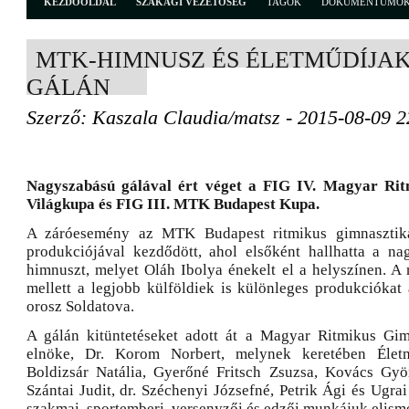
KEZDŐOLDAL
SZAKÁGI VEZETŐSÉG
TAGOK
DOKUMENTUMO
MTK-HIMNUSZ ÉS ÉLETMŰDÍJAK
GÁLÁN
Szerző: Kaszala Claudia/matsz - 2015-08-09 2
Nagyszabású gálával ért véget a FIG IV. Magyar Rit
Világkupa és FIG III. MTK Budapest Kupa.
A záróesemény az MTK Budapest ritmikus gimnasztiká
produkciójával kezdődött, ahol elsőként hallhatta a 
himnuszt, melyet Oláh Ibolya énekelt el a helyszínen. A
mellett a legjobb külföldiek is különleges produkciókat 
orosz Soldatova.
A gálán kitüntetéseket adott át a Magyar Ritmikus Gim
elnöke, Dr. Korom Norbert, melynek keretében Életm
Boldizsár Natália, Gyerőné Fritsch Zsuzsa, Kovács Gyö
Szántai Judit, dr. Széchenyi Józsefné, Petrik Ági és Ugr
szakmai, sportemberi, versenyzői és edzői munkájuk elism