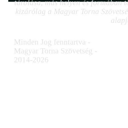
tárolása, más helyen és formában tö
kizárólag a Magyar Torna Szövetség
alapj
Minden Jog fenntartva -
Magyar Torna Szövetség -
2014-2026