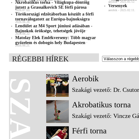
Akrobatikus torna - Világkupa-döntőig
aerobik - 2025.05.12.
Versenyek
jutott a Grassalkovich SE férfi párosa
-
2026.07.03.
aerobik - 2025.02.11.
Törökországi edzőtáborban készült a férfi
tornaválogatott az Európa-bajnokságra
-
2026.06.28.
Lendület az M4 Sport júniusi adásában -
Bajnokok öröksége, tehetségek jövője
-
2026.06.22.
Matolay Elek Emlékverseny: Több magyar
győzelem és dobogós hely Budapesten
-
2026.06.21.
RÉGEBBI HÍREK
Aerobik
Szakági vezető: Dr. Csuto
Akrobatikus torna
Szakági vezető: Vincze G
Férfi torna