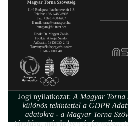
Magyar Torna Szövetség
1146 Budapest, Istvánmezei út 1-3.
Telefon: +36-1-460-6905
Fax: +36-1-460-6907
E-mail: torna@tornasport.hu
hungym@hu.inter.net
Elnök: Dr. Magyar Zoltán
Főtitkár: Altorjai Sándor
Adószám: 18158555-2-42
Törvényszéki bejegyzési szám:
01-07-0000040
Jogi nyilatkozat:
A Magyar Torna S
különös tekintettel a GDPR Adat
adatokra - a Magyar Torna Szöv
tárolása, más helyen és formában tö