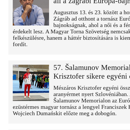
áll a zágrábi Európa-baj
Augusztus 13. és 23. között a ho
Zágráb ad otthont a tornász Eur
bajnokságnak, ahol a női és a fér
érdekelt lesz. A Magyar Torna Szövetség nemcsa
felkészülésre, hanem a háttér biztosítására is kie
fordít.
57. Šalamunov Memorial
Krisztofer sikere egyéni 
Mészáros Krisztofer egyéni össz
aranyérmet nyert Szlovéniában. 
Šalamunov Memorialon az Euró
ezüstérmes magyar tornász a lengyel Franciszek K
Wojciech Dumańskit előzte meg a dobogón.