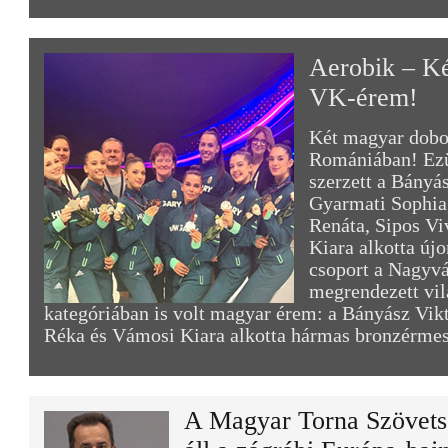
Aerobik – K
VK-érem!
Két magyar dobo
Romániában! Ez
szerzett a Bányás
Gyarmati Sophia
Renáta, Sipos Vi
Kiara alkotta újo
csoport a Nagyv
megrendezett vil
kategóriában is volt magyar érem: a Bányász Vikt
Réka és Vámosi Kiara alkotta hármas bronzérmes
A Magyar Torna Szövets