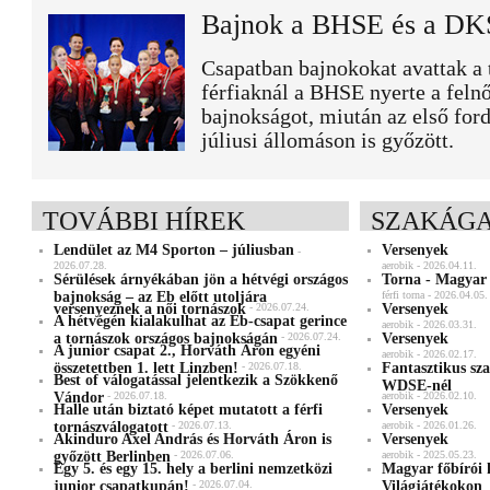
Bajnok a BHSE és a DK
Csapatban bajnokokat avattak a 
férfiaknál a BHSE nyerte a felnő
bajnokságot, miután az első for
júliusi állomáson is győzött.
TOVÁBBI HÍREK
SZAKÁGA
Lendület az M4 Sporton – júliusban
Versenyek
-
2026.07.28.
aerobik - 2026.04.11.
Sérülések árnyékában jön a hétvégi országos
Torna - Magyar
bajnokság – az Eb előtt utoljára
férfi torna - 2026.04.05.
versenyeznek a női tornászok
- 2026.07.24.
Versenyek
A hétvégén kialakulhat az Eb-csapat gerince
aerobik - 2026.03.31.
a tornászok országos bajnokságán
- 2026.07.24.
Versenyek
A junior csapat 2., Horváth Áron egyéni
aerobik - 2026.02.17.
összetettben 1. lett Linzben!
- 2026.07.18.
Fantasztikus sz
Best of válogatással jelentkezik a Szökkenő
WDSE-nél
Vándor
- 2026.07.18.
aerobik - 2026.02.10.
Halle után biztató képet mutatott a férfi
Versenyek
tornászválogatott
- 2026.07.13.
aerobik - 2026.01.26.
Akinduro Axel András és Horváth Áron is
Versenyek
győzött Berlinben
- 2026.07.06.
aerobik - 2025.05.23.
Egy 5. és egy 15. hely a berlini nemzetközi
Magyar főbírói 
junior csapatkupán!
- 2026.07.04.
Világjátékokon