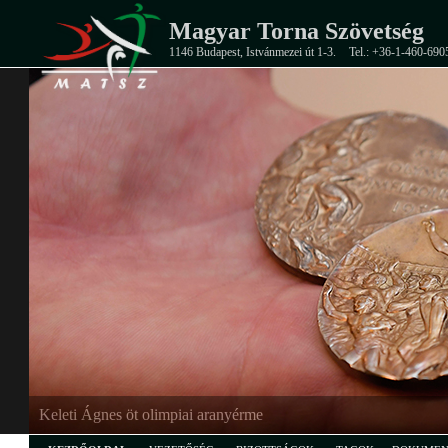
Magyar Torna Szövetség
1146 Budapest, Istvánmezei út 1-3.
Tel.: +36-1-460-690
Keleti Ágnes öt olimpiai aranyérme