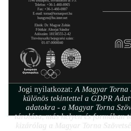
1146 Budapest, Istvánmezei út 1-3.
Telefon: +36-1-460-6905
Fax: +36-1-460-6907
E-mail: torna@tornasport.hu
hungym@hu.inter.net
Elnök: Dr. Magyar Zoltán
Főtitkár: Altorjai Sándor
Adószám: 18158555-2-42
Törvényszéki bejegyzési szám:
01-07-0000040
Jogi nyilatkozat:
A Magyar Torna S
különös tekintettel a GDPR Adat
adatokra - a Magyar Torna Szöv
tárolása, más helyen és formában tö
kizárólag a Magyar Torna Szövetség