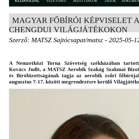
KEZDŐOLDAL
VEZETŐSÉG
BIZOTTSÁGOK
TAGOK
DOKUME
MAGYAR FŐBÍRÓI KÉPVISELET 
CHENGDUI VILÁGJÁTÉKOKON
Szerző: MATSZ Sajtócsapat/matsz - 2025-05-1
A Nemzetközi Torna Szövetség székházában tartott
Kovács Judit, a MATSZ Aerobik Szakág Szakmai Bizot
és Bíróbizottságának tagja az aerobik zsűri főbírója
augusztus 7-17. között megrendezésre kerülő Világjáték