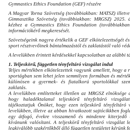
Gymnastics Ethics Foundation (GEF) részére
A Magyar Torna Szövetség (továbbiakban: MATSZ) illetv
Gimnasztika Szövetség (továbbiakban: MRGSZ) 2025. á
kézhez a Gymnastics Ethics Foundation (továbbiakba
információkérő megkeresését.
Szövetségeink nagyra értékelik a GEF elkötelezettségét és
sport résztvevőinek bántalmazástól és zaklatástól való vé
A levelükben érintett kérdésekkel kapcsolatban az alábbi t
1. Teljeskörű, független tényfeltáró vizsgálat indul
Teljes mértékben elkötelezettek vagyunk amellett, hogy a 
sportágban sem lehet jelen semmilyen formában és mérték
különösen a gyermek- és fiatalkorú sportolókkal sze
zaklatás.
A levelükben említetteket illetően az MRGSZ elnöksége a
hogy haladéktalanul teljeskörű tényfeltáró vizsgálat
tájékoztatjuk Önöket, hogy ezen teljeskörű tényfeltáró 
levelükben, illetve az abban hivatkozott sajtócikkben fog
egy átfogó, évekre visszamenő és mindenre kiterjedő á
kívánunk valósítani. A teljeskörű tényfeltáró vizsgálat l
legkiválóbb szakértőkből álló független testületet kérünk fe