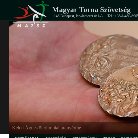
Magyar Torna Szövetség
1146 Budapest, Istvánmezei út 1-3.
Tel.: +36-1-460-690
Keleti Ágnes öt olimpiai aranyérme