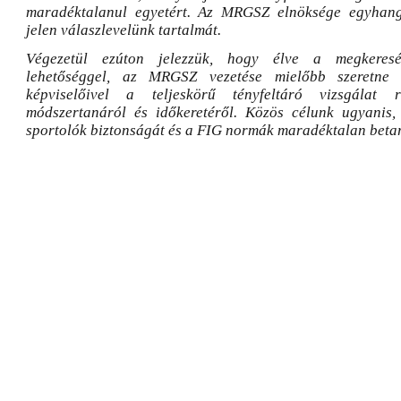
maradéktalanul egyetért. Az MRGSZ elnöksége egyhan
jelen válaszlevelünk tartalmát.
Végezetül ezúton jelezzük, hogy élve a megkeresés
lehetőséggel, az MRGSZ vezetése mielőbb szeretne
képviselőivel a teljeskörű tényfeltáró vizsgálat r
módszertanáról és időkeretéről. Közös célunk ugyanis,
sportolók biztonságát és a FIG normák maradéktalan betar