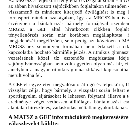
Az MRGSZ a teljeskörű tényfeltáró vizsgálat során – a GE
az abban hivatkozott sajtócikkben foglaltakon túlmenően 
visszamenő és mindenre kiterjedő átvilágítást is meg 
tornasport minden szakágában, így az MRGSZ-ben is z
érvényben a bántalmazás bármely formájával szemb
MRGSZ a GEF által hivatkozott cikkben foglalta
tényellenőrzés során már korábban megállapította
megjelenését megelőzően, sem pedig azt követően a MAT
MRGSZ-hez semmilyen formában nem érkezett a cikk
kapcsolatba hozható bármiféle jelzés. A ritmikus gimnasz
vezetésének közel tíz esztendős megbízatása ide
sajtónyilvánosságban nem volt egyetlen olyan más hír, ci
amelyben a magyar ritmikus gimnasztikával kapcsolatba
merült volna fel.
A GEF-el egyeztetve megvalósuló átfogó és teljeskörű, fü
vizsgálat célja, hogy bármely, a vizsgálat során feltárt
sportfegyelmi eljárásokat le lehessen folytatni, illetve a 
eredménye véget vethessen állítólagos bántalmazási es
alaptalan híresztelés, vádaskodás méltatlan gyakorlatának.
A MATSZ a GEF információkérő megkeresésére 
válaszlevelet küldte: