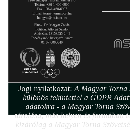
1146 Budapest, Istvánmezei út 1-3.
Telefon: +36-1-460-6905
Fax: +36-1-460-6907
E-mail: torna@tornasport.hu
hungym@hu.inter.net
Elnök: Dr. Magyar Zoltán
Főtitkár: Altorjai Sándor
Adószám: 18158555-2-42
Törvényszéki bejegyzési szám:
01-07-0000040
Jogi nyilatkozat:
A Magyar Torna S
különös tekintettel a GDPR Adat
adatokra - a Magyar Torna Szöv
tárolása, más helyen és formában tö
kizárólag a Magyar Torna Szövetség