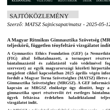
KEZDŐOLDAL
VEZETŐSÉG
BIZOTTSÁGOK
TAGOK
DOKUME
SAJTÓKÖZLEMÉNY
Szerző: MATSZ Sajtócsapat/matsz - 2025-05-1
A Magyar Ritmikus Gimnasztika Szövetség (M
teljeskörű, független tényfeltáró vizsgálatot indí
A Gymnastics Ethics Foundation (GEF) (a Nemzetköz
(FIG) által felhatalmazott, a tornasport résztve
bántalmazástól és zaklatástól való védelmével fog
szervezet) az egyik magyarországi közéleti hírportál
megjelent cikkel kapcsolatban 2025 április végén info
fordult a Magyar Torna Szövetséghez (MATSZ) illetve
Gimnasztika Szövetséghez (MRGSZ). A GEF informáci
kapcsán az MRGSZ elnöksége úgy döntött, hogy a
gimnasztika sport résztvevőit ért esetleges bántalma
ügyek feltárása érdekében haladéktalanul teljes
vizsgálatot indít.