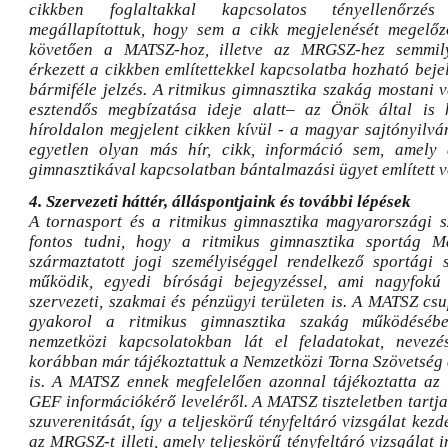
cikkben foglaltakkal kapcsolatos tényellenőrz
megállapítottuk, hogy sem a cikk megjelenését megelőz
követően a MATSZ-hoz, illetve az MRGSZ-hez semmi
érkezett a cikkben említettekkel kapcsolatba hozható beje
bármiféle jelzés. A ritmikus gimnasztika szakág mostani v
esztendős megbízatása ideje alatt– az Önök által is h
híroldalon megjelent cikken kívül - a magyar sajtónyilv
egyetlen olyan más hír, cikk, információ sem, amely
gimnasztikával kapcsolatban bántalmazási ügyet említett v
4. Szervezeti háttér, álláspontjaink és további lépések
A tornasport és a ritmikus gimnasztika magyarországi sz
fontos tudni, hogy a ritmikus gimnasztika sportág 
származtatott jogi személyiséggel rendelkező sportági 
működik, egyedi bírósági bejegyzéssel, ami nagyfokú 
szervezeti, szakmai és pénzügyi területen is. A MATSZ cs
gyakorol a ritmikus gimnasztika szakág működéséb
nemzetközi kapcsolatokban lát el feladatokat, nevezés
korábban már tájékoztattuk a Nemzetközi Torna Szövetség e
is. A MATSZ ennek megfelelően azonnal tájékoztatta az
GEF információkérő leveléről. A MATSZ tiszteletben tart
szuverenitását, így a teljeskörű tényfeltáró vizsgálat ke
az MRGSZ-t illeti, amely teljeskörű tényfeltáró vizsgálat