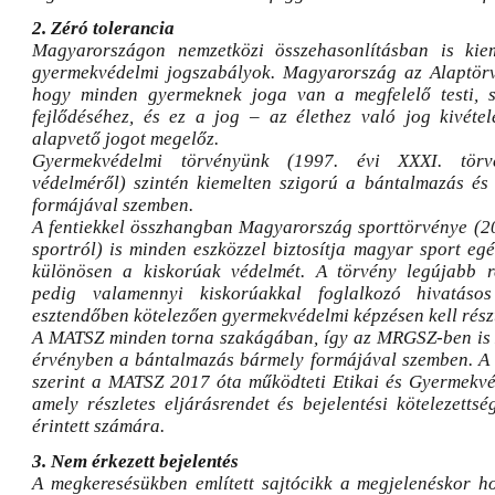
2. Zéró tolerancia
Magyarországon nemzetközi összehasonlításban is kie
gyermekvédelmi jogszabályok. Magyarország az Alaptörv
hogy minden gyermeknek joga van a megfelelő testi, sz
fejlődéséhez, és ez a jog – az élethez való jog kivét
alapvető jogot megelőz.
Gyermekvédelmi törvényünk (1997. évi XXXI. tör
védelméről) szintén kiemelten szigorú a bántalmazás és
formájával szemben.
A fentiekkel összhangban Magyarország sporttörvénye (200
sportról) is minden eszközzel biztosítja magyar sport eg
különösen a kiskorúak védelmét. A törvény legújabb re
pedig valamennyi kiskorúakkal foglalkozó hivatáso
esztendőben kötelezően gyermekvédelmi képzésen kell rész
A MATSZ minden torna szakágában, így az MRGSZ-ben is 
érvényben a bántalmazás bármely formájával szemben. A 
szerint a MATSZ 2017 óta működteti Etikai és Gyermekvé
amely részletes eljárásrendet és bejelentési kötelezetts
érintett számára.
3. Nem érkezett bejelentés
A megkeresésükben említett sajtócikk a megjelenéskor hoz