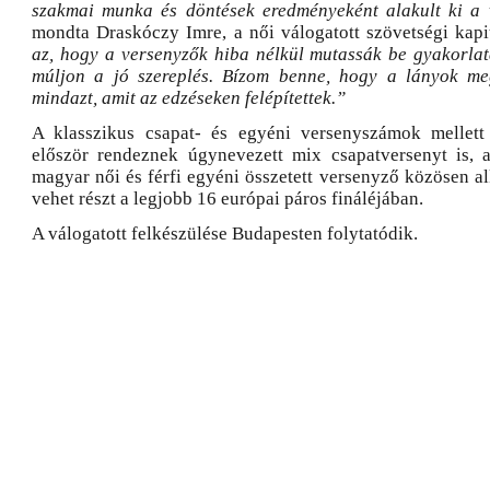
szakmai munka és döntések eredményeként alakult ki a 
mondta Draskóczy Imre, a női válogatott szövetségi kap
az, hogy a versenyzők hiba nélkül mutassák be gyakorlata
múljon a jó szereplés. Bízom benne, hogy a lányok meg
mindazt, amit az edzéseken felépítettek.”
A klasszikus csapat- és egyéni versenyszámok mellett
először rendeznek úgynevezett mix csapatversenyt is, 
magyar női és férfi egyéni összetett versenyző közösen al
vehet részt a legjobb 16 európai páros fináléjában.
A válogatott felkészülése Budapesten folytatódik.