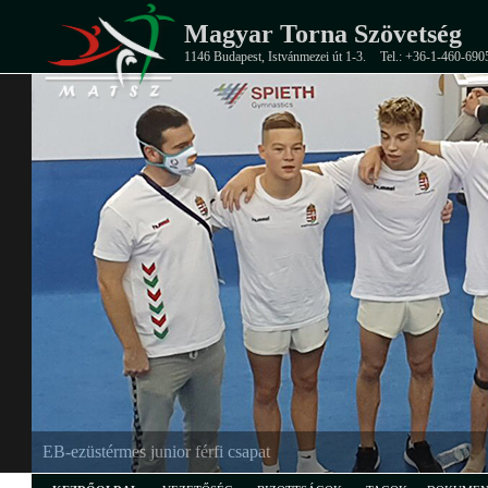
Magyar Torna Szövetség
1146 Budapest, Istvánmezei út 1-3.
Tel.: +36-1-460-690
EB-ezüstérmes junior férfi csapat