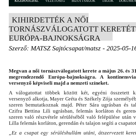
KEZDŐOLDAL
VEZETŐSÉG
BIZOTTSÁGOK
TAGOK
DOKUME
KIHIRDETTÉK A NŐI
TORNÁSZVÁLOGATOTT KERETÉT 
EURÓPA-BAJNOKSÁGRA
Szerző: MATSZ Sajtócsapat/matsz - 2025-05-1
Megvan a női tornászválogatott kerete a május 26. és 31
megrendezendő Európa-bajnokságra. A kontinensvi
versenyző képviseli majd a nemzeti színeket.
A válogatottat többek között két, egyéni összetett k
versenyző alkotja, Mayer Gréta és Székely Zója személyé
szeren bemutatkoznak majd. Péter Sára ugrásban és tal
Czifra Bettina Lili ugrásban, felemás korláton és gere
szeren való részvétele sérüléséből való felépülése után 
Lilla felemás korláton, gerendán és talajon segíti a csapatot
„Ez a csapat egy sérüléshullám utáni, átszervezett ker