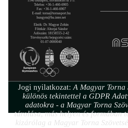
1146 Budapest, Istvánmezei út 1-3.
Telefon: +36-1-460-6905
Fax: +36-1-460-6907
E-mail: torna@tornasport.hu
hungym@hu.inter.net
Elnök: Dr. Magyar Zoltán
Főtitkár: Altorjai Sándor
Adószám: 18158555-2-42
Törvényszéki bejegyzési szám:
01-07-0000040
Jogi nyilatkozat:
A Magyar Torna S
különös tekintettel a GDPR Adat
adatokra - a Magyar Torna Szöv
tárolása, más helyen és formában tö
kizárólag a Magyar Torna Szövetség