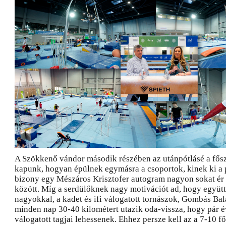
A Szökkenő vándor második részében az utánpótlásé a fősz
kapunk, hogyan épülnek egymásra a csoportok, kinek ki a 
bizony egy Mészáros Krisztofer autogram nagyon sokat ér
között. Míg a serdülőknek nagy motivációt ad, hogy együtt
nagyokkal, a kadet és ifi válogatott tornászok, Gombás Bal
minden nap 30-40 kilométert utazik oda-vissza, hogy pár é
válogatott tagjai lehessenek. Ehhez persze kell az a 7-10 fő