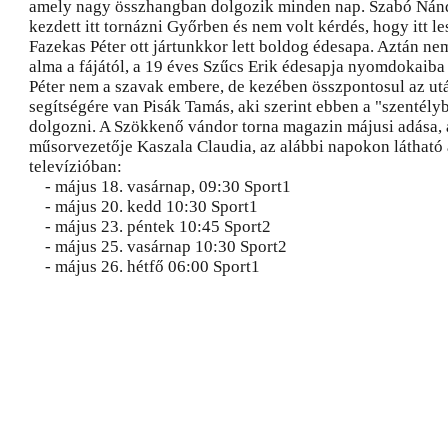
amely nagy összhangban dolgozik minden nap. Szabó Nán
kezdett itt tornázni Győrben és nem volt kérdés, hogy itt le
Fazekas Péter ott jártunkkor lett boldog édesapa. Aztán ne
alma a fájától, a 19 éves Szűcs Erik édesapja nyomdokaiba 
Péter nem a szavak embere, de kezében összpontosul az ut
segítségére van Pisák Tamás, aki szerint ebben a "szentél
dolgozni. A Szökkenő vándor torna magazin májusi adása,
műsorvezetője Kaszala Claudia, az alábbi napokon látható 
televízióban:
- május 18. vasárnap, 09:30 Sport1
- május 20. kedd 10:30 Sport1
- május 23. péntek 10:45 Sport2
- május 25. vasárnap 10:30 Sport2
- május 26. hétfő 06:00 Sport1