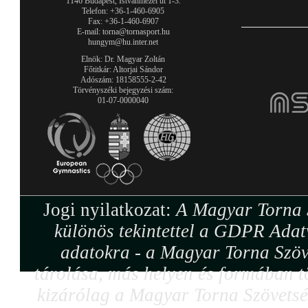
1146 Budapest, Istvánmezei út 1-3.
Telefon: +36-1-460-6905
Fax: +36-1-460-6907
E-mail: torna@tornasport.hu
hungym@hu.inter.net
Elnök: Dr. Magyar Zoltán
Főtitkár: Altorjai Sándor
Adószám: 18158555-2-42
Törvényszéki bejegyzési szám:
01-07-0000040
Jogi nyilatkozat:
A Magyar Torna S
különös tekintettel a GDPR Adat
adatokra - a Magyar Torna Szöv
tárolása, más helyen és formában tö
kizárólag a Magyar Torna Szövetség