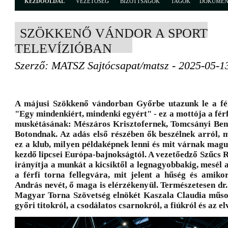
KEZDŐOLDAL
VEZETŐSÉG
BIZOTTSÁGOK
TAGOK
DOKUME
SZÖKKENŐ VÁNDOR A SPORT
TELEVÍZIÓBAN
Szerző: MATSZ Sajtócsapat/matsz - 2025-05-1
A májusi Szökkenő vándorban Győrbe utazunk le a fér
"Egy mindenkiért, mindenki egyért" - ez a mottója a fér
muskétásának: Mészáros Krisztofernek, Tomcsányi Be
Botondnak. Az adás első részében ők beszélnek arról, 
ez a klub, milyen példaképnek lenni és mit várnak mag
kezdő lipcsei Európa-bajnokságtól. A vezetőedző Szűcs R
irányítja a munkát a kicsiktől a legnagyobbakig, mesél a
a férfi torna fellegvára, mit jelent a hűség és amiko
András nevét, ő maga is elérzékenyül. Természetesen dr
Magyar Torna Szövetség elnökét Kaszala Claudia műso
győri titokról, a csodálatos csarnokról, a fiúkról és az el