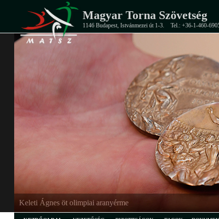
Magyar Torna Szövetség
1146 Budapest, Istvánmezei út 1-3.
Tel.: +36-1-460-690
Keleti Ágnes öt olimpiai aranyérme