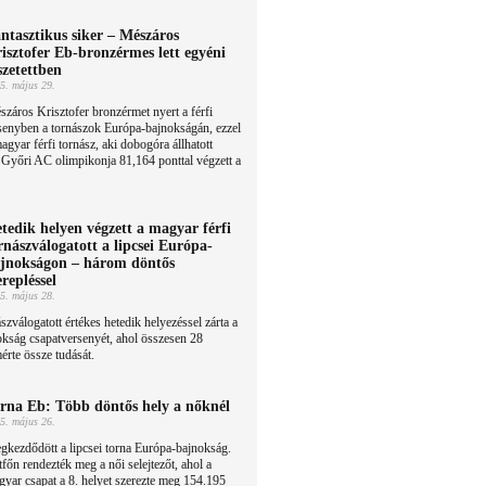
ntasztikus siker – Mészáros
isztofer Eb-bronzérmes lett egyéni
szetettben
5. május 29.
záros Krisztofer bronzérmet nyert a férfi
rsenyben a tornászok Európa-bajnokságán, ezzel
agyar férfi tornász, aki dobogóra állhatott
Győri AC olimpikonja 81,164 ponttal végzett a
tedik helyen végzett a magyar férfi
rnászválogatott a lipcsei Európa-
jnokságon – három döntős
erepléssel
5. május 28.
szválogatott értékes hetedik helyezéssel zárta a
okság csapatversenyét, ahol összesen 28
érte össze tudását.
rna Eb: Több döntős hely a nőknél
5. május 26.
kezdődött a lipcsei torna Európa-bajnokság.
főn rendezték meg a női selejtezőt, ahol a
yar csapat a 8. helyet szerezte meg 154.195