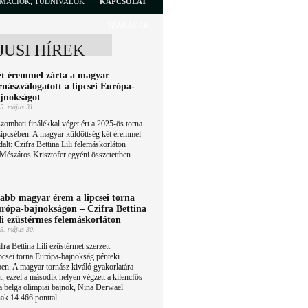
RMÁCIÓK, TUDNIVALÓK
KAPCSOLAT
SZAKÁGAK
JUSI HÍREK
t éremmel zárta a magyar
rnászválogatott a lipcsei Európa-
jnokságot
5. május 31.
zombati finálékkal véget ért a 2025-ös torna
ipcsében. A magyar küldöttség két éremmel
dalt: Czifra Bettina Lili felemáskorláton
 Mészáros Krisztofer egyéni összetettben
abb magyar érem a lipcsei torna
rópa-bajnokságon – Czifra Bettina
li ezüstérmes felemáskorláton
5. május 30.
fra Bettina Lili ezüstérmet szerzett
ipcsei torna Európa-bajnokság pénteki
ben. A magyar tornász kiváló gyakorlatára
, ezzel a második helyen végzett a kilencfős
a belga olimpiai bajnok, Nina Derwael
nak 14.466 ponttal.