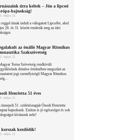
rnászaink útra keltek – Jön a lipcsei
rópa-bajnokság!
5. május 23.
reggel útnak indult a válogatott Lipcsébe, ahol
us 26. és 31. között rendezik meg az idei
okságot.
galakult az önálló Magyar Ritmikus
mnasztika Szakszövetség
5. május 22.
Magyar Torna Szövetség rendkívüli
zgyűlésének döntése értelmében megszűnt az
maztatott jogi személyiségű Magyar Ritmikus
ég...
odi Henrietta 51 éves
5. május 22.
ünnepeli 51. születésnapját Ónodi Henrietta
mpiai bajnokunk. Ezúton is jó egészséget és sok
ldogságot kívánunk neki!
 korszak kezdődik!
5. május 22.