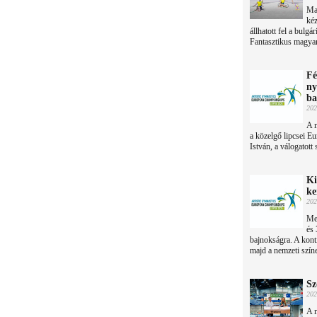
Ma
ké
állhatott fel a bulg
Fantasztikus magyar
Fé
ny
ba
202
A m
a közelgő lipcsei E
István, a válogatott
Ki
ke
202
Meg
és
bajnokságra. A kont
majd a nemzeti színe
Sz
202
A 