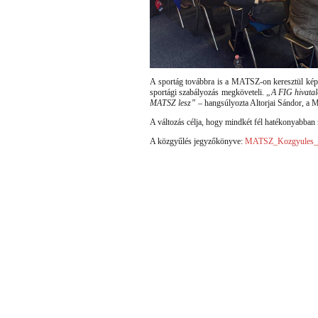
A sportág továbbra is a MATSZ-on keresztül képv
sportági szabályozás megköveteli.
„A FIG hivatalo
MATSZ lesz”
– hangsúlyozta Altorjai Sándor, a 
A változás célja, hogy mindkét fél hatékonyabban
A közgyűlés jegyzőkönyve:
MATSZ_Kozgyules_j