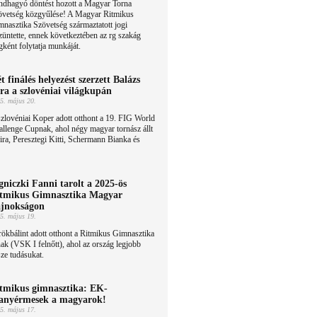
ndhagyó döntést hozott a Magyar Torna
övetség közgyűlése! A Magyar Ritmikus
nasztika Szövetség származtatott jogi
üntette, ennek következtében az rg szakág
ként folytatja munkáját.
t finálés helyezést szerzett Balázs
ra a szlovéniai világkupán
5. május 20.
zlovéniai Koper adott otthont a 19. FIG World
llenge Cupnak, ahol négy magyar tornász állt
ira, Peresztegi Kitti, Schermann Bianka és
gniczki Fanni tarolt a 2025-ös
tmikus Gimnasztika Magyar
jnokságon
5. május 19.
ökbálint adott otthont a Ritmikus Gimnasztika
 (VSK I felnőtt), ahol az ország legjobb
sze tudásukat.
tmikus gimnasztika: EK-
anyérmesek a magyarok!
5. május 17.