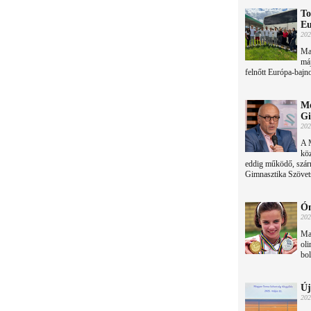
To
Eu
202
Ma 
máj
felnőtt Európa-bajn
Me
Gi
202
A 
kö
eddig működő, szár
Gimnasztika Szövets
Ón
202
Ma 
oli
bo
Új
202