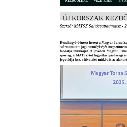
KEZDŐOLDAL
VEZETŐSÉG
BIZO
ÚJ KORSZAK KEZDŐ
Szerző: MATSZ Sajtócsapat/matsz - 
Rendhagyó döntést hozott a Magyar Torna Sz
származtatott jogi személyiségét megszüntett
folytatja munkáját. A jövőben Magyar Rit
sportág, a MATSZ-tól független gazdasági és 
jogutódja lesz, a hivatalos működés az alakul