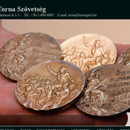
orna Szövetség
ánmezei út 1-3.
Tel.: +36-1-460-6905
E-mail: torna@tornasport.hu