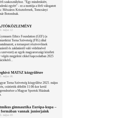
érfi szakosztályhoz. "Egy mindenkiért,
denki egyért" - ez a mottója a férfi válogatott
: Mészáros Krisztofernek, Tomcsányi
nár Botondnak.
AJTÓKÖZLEMÉNY
5. május 12.
Gymnasts Ethics Foundation (GEF) (a
zetközi Torna Szövetség (FIG) által
hatalmazott, a tornasport résztvevőinek
zástól és zaklatástól való védelmével
n szervezet) az egyik magyarországi közéleti
év végén megjelent cikkel kapcsolatban 2025
ációkérő...
ghívó MATSZ közgyűlésre
5. május 06.
gyar Torna Szövetség közgyűlése 2025. május
én, csütörtök délelőtt 11:00-kor kerül
grendezésre a Magyar Sportok Házának
n.
tmikus gimnasztika Európa-kupa –
 formában vannak juniorjaink
5. május 03.