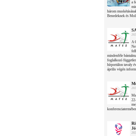
a f
min
három muskétásának
Benedeknek és Mol
S
202
A 
Nem
fel
mindenféle bántalma
foglalkozó függetle
hírportálon tavaly 
április végén inform
Me
202
Ma
22-
me
konferenciatermébe
Ri
Jó
202