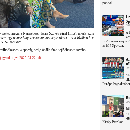
ponttal.
Le
Sp
202
A L
iselteti magát a Nemzetközi Torna Szövetségnél (FIG), ahogy azt a
ver
san egy nemzeti tagszervezettel tart kapcsolatot – ez a jövőben is a
is. A műsor május 2
MATSZ főtitkára.
az M4 Sporton.
 működhessen, a sportág pedig önálló úton fejlődhessen tovább.
egyzokonyv_2025-05-22.pdf
.
A 
tú
202
Min
sik
Európa-bajnokságo
Bu
202
Jó
ifj
egy
Király Patrikot.