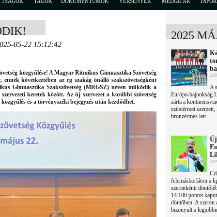
TTSÁGOK
TAGOK
DOKUMENTUMOK
VERSENYEK
MÉDIATÁR
INFO
DIK!
2025 MÁ
2025-05-22 15:12:42
Ké
to
ba
övetség közgyűlése! A Magyar Ritmikus Gimnasztika Szövetség
202
e, ennek következtében az rg szakág önálló szakszövetségként
mikus Gimnasztika Szakszövetség (MRGSZ) néven működik a
A s
szervezeti keretek között. Az új szervezet a korábbi szövetség
Európa-bajnokság L
ó közgyűlés és a törvényszéki bejegyzés után kezdődhet.
zárta a kontinensvia
ezüstérmet szerzett,
bronzérmes lett.
Új
Eu
Li
202
Czi
felemáskorláton a l
szerenkénti döntőjé
14.100 pontot kapott
döntőben. A szeren 
bizonyult a legjobb