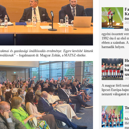
Fa
Kr
ös
202
Més
egyéni összetett ve
1992 óta ő az első m
ebben a számban. A 
harmadik helyen.
zakmai és gazdasági önállósodás eredménye. Egyre kevésbé láttunk
lönválásnak”
– fogalmazott dr. Magyar Zoltán, a MATSZ elnöke.
He
to
ba
sz
202
A magyar férfi torná
lipcsei Európa-bajn
nemzeti válogatott m
To
202
Meg
Hét
mag