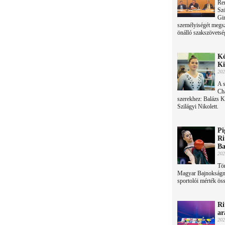
Re
Sz
Gim
személyiségét megsz
önálló szakszövetség
Ké
Ki
202
A s
Cha
szerekhez: Balázs K
Szilágyi Nikolett.
Pi
Ri
Ba
202
Tör
Magyar Bajnokságnak
sportolói mérték ös
Ri
ar
202