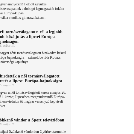
gyar aranyérem! Felnőtt együttes
ziszercsapatunk a dobogó legmagasabb fokára
áriai Európa-kupán.
 siker ritmikus gimnasztikában...
rfi tornászválogatott: cél a legjobb
olc közé jutás a lipcsei Európa-
jnokságon
5. május 17.
agyar férfi tornászválogatott bizakodva készül
urópa-bajnokságra – számolt be róla Kovács
 szövetségi kapitánya.
hirdették a női tornászválogatott
retét a lipcsei Európa-bajnokságra
5. május 16.
van a női tornászválogatott kerete a május 26.
 31. között, Lipcsében megrendezendő Európa-
inensviadalon öt magyar versenyző képviseli
ket.
ökkenő vándor a Sport televízióban
5. május 13.
májusi Szökkenő vándorban Győrbe utazunk le