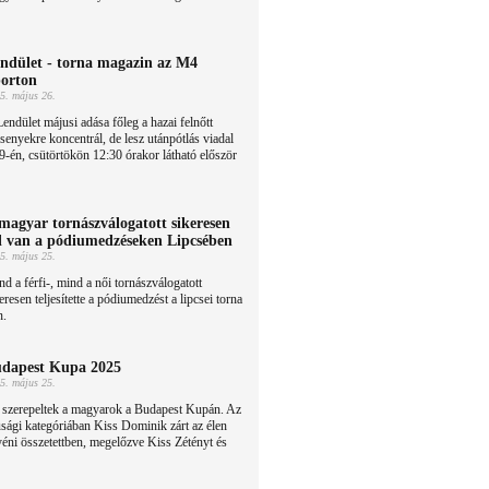
ndület - torna magazin az M4
orton
5. május 26.
endület májusi adása főleg a hazai felnőtt
senyekre koncentrál, de lesz utánpótlás viadal
9-én, csütörtökön 12:30 órakor látható először
magyar tornászválogatott sikeresen
l van a pódiumedzéseken Lipcsében
5. május 25.
d a férfi-, mind a női tornászválogatott
eresen teljesítette a pódiumedzést a lipcsei torna
n.
dapest Kupa 2025
5. május 25.
l szerepeltek a magyarok a Budapest Kupán. Az
úsági kategóriában Kiss Dominik zárt az élen
éni összetettben, megelőzve Kiss Zétényt és