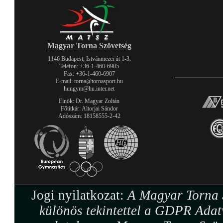
Magyar Torna Szövetség
1146 Budapest, Istvánmezei út 1-3.
Telefon: +36-1-460-6905
Fax: +36-1-460-6907
E-mail: torna@tornasport.hu
hungym@hu.inter.net
Elnök: Dr. Magyar Zoltán
Főtitkár: Altorjai Sándor
Adószám: 18158555-2-42
Jogi nyilatkozat:
A Magyar Torna S
különös tekintettel a GDPR Adat