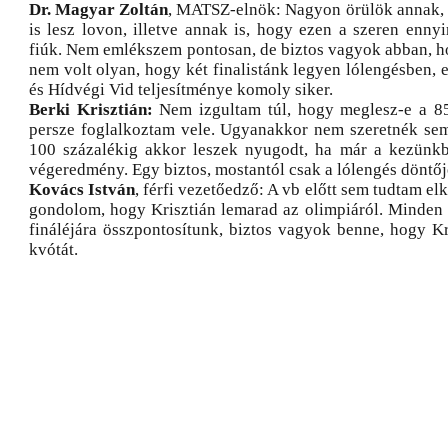
Dr. Magyar Zoltán
, MATSZ-elnök: Nagyon örülök annak,
is lesz lovon, illetve annak is, hogy ezen a szeren ennyire
fiúk. Nem emlékszem pontosan, de biztos vagyok abban, h
nem volt olyan, hogy két finalistánk legyen lólengésben, e
és Hídvégi Vid teljesítménye komoly siker.
Berki Krisztián:
Nem izgultam túl, hogy meglesz-e a 85
persze foglalkoztam vele. Ugyanakkor nem szeretnék sem
100 százalékig akkor leszek nyugodt, ha már a kezünkb
végeredmény. Egy biztos, mostantól csak a lólengés döntőj
Kovács István
, férfi vezetőedző: A vb előtt sem tudtam el
gondolom, hogy Krisztián lemarad az olimpiáról. Minden 
fináléjára összpontosítunk, biztos vagyok benne, hogy Kr
kvótát.