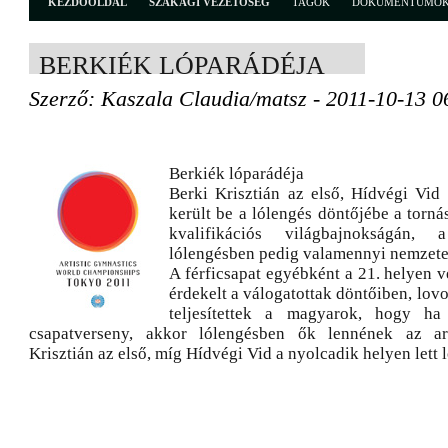
KEZDŐOLDAL
SZAKÁGI VEZETŐSÉG
TAGOK
DOKUMENTUMO
BERKIÉK LÓPARÁDÉJA
Szerző: Kaszala Claudia/matsz - 2011-10-13 0
Berkiék lóparádéja
Berki Krisztián az első, Hídvégi Vid
került be a lólengés döntőjébe a torná
kvalifikációs világbajnokságán,
lólengésben pedig valamennyi nemzete
A férficsapat egyébként a 21. helyen v
érdekelt a válogatottak döntőiben, lov
teljesítettek a magyarok, hogy ha
csapatverseny, akkor lólengésben ők lennének az ar
Krisztián az első, míg Hídvégi Vid a nyolcadik helyen lett l