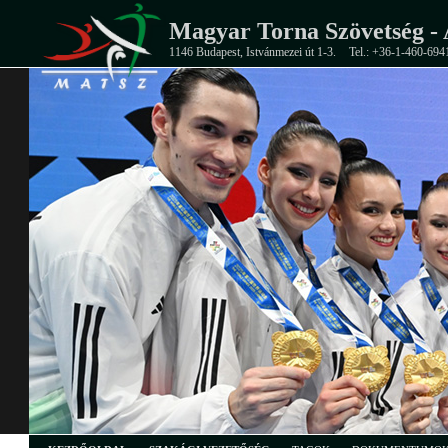
Magyar Torna Szövetség - 
1146 Budapest, Istvánmezei út 1-3.
Tel.: +36-1-460-694