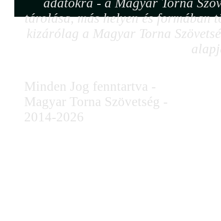
adatokra - a Magyar Torna Szöv
tárolása, más helyen és formában tö
kizárólag a Magyar Torna Szövetség
alapj
Minden Jog fenntartva -
Magyar Torna Szövetség -
2014-2026