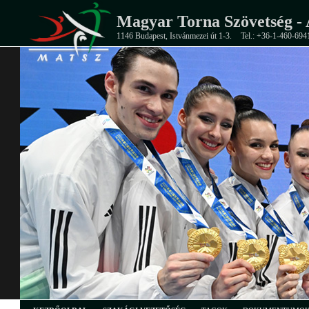
Magyar Torna Szövetség - 
1146 Budapest, Istvánmezei út 1-3.
Tel.: +36-1-460-694