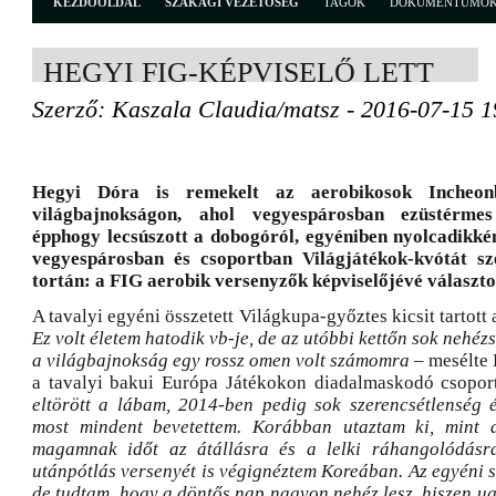
KEZDŐOLDAL
SZAKÁGI VEZETŐSÉG
TAGOK
DOKUMENTUMO
HEGYI FIG-KÉPVISELŐ LETT
Szerző: Kaszala Claudia/matsz - 2016-07-15 1
Hegyi Dóra is remekelt az aerobikosok Incheon
világbajnokságon, ahol vegyespárosban ezüstérmes
épphogy lecsúszott a dobogóról, egyéniben nyolcadikkén
vegyespárosban és csoportban Világjátékok-kvótát sz
tortán: a FIG aerobik versenyzők képviselőjévé választo
A tavalyi egyéni összetett Világkupa-győztes kicsit tartott
Ez volt életem hatodik vb-je, de az utóbbi kettőn sok nehéz
a világbajnokság egy rossz omen volt számomra
– mesélte 
a tavalyi bakui Európa Játékokon diadalmaskodó csopor
eltörött a lábam, 2014-ben pedig sok szerencsétlenség é
most mindent bevetettem. Korábban utaztam ki, mint 
magamnak időt az átállásra és a lelki ráhangolódásra
utánpótlás versenyét is végignéztem Koreában. Az egyéni sel
de tudtam, hogy a döntős nap nagyon nehéz lesz, hiszen u