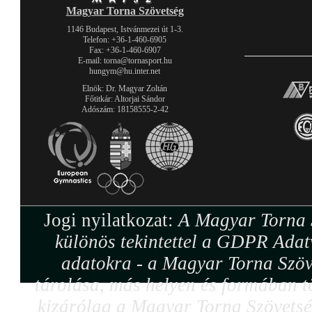
Magyar Torna Szövetség
1146 Budapest, Istvánmezei út 1-3.
Telefon: +36-1-460-6905
Fax: +36-1-460-6907
E-mail: torna@tornasport.hu
hungym@hu.inter.net
Elnök: Dr. Magyar Zoltán
Főtitkár: Altorjai Sándor
Adószám: 18158555-2-42
Jogi nyilatkozat:
A Magyar Torna S
különös tekintettel a GDPR Adat
adatokra - a Magyar Torna Szöv
tárolása, más helyen és formában tö
kizárólag a Magyar Torna Szövetség