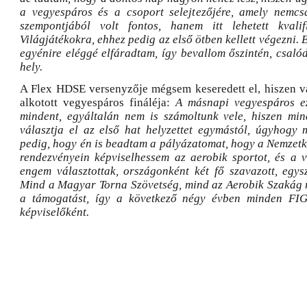
a vegyespáros és a csoport selejtezőjére, amely nemcs
szempontjából volt fontos, hanem itt lehetett kvalif
Világjátékokra, ehhez pedig az első ötben kellett végezni. Ez
egyénire eléggé elfáradtam, így bevallom őszintén, csaló
hely.
A Flex HDSE versenyzője mégsem keseredett el, hiszen vár
alkotott vegyespáros fináléja:
A másnapi vegyespáros ezü
mindent, egyáltalán nem is számoltunk vele, hiszen min
választja el az első hat helyzettet egymástól, úgyhogy 
pedig, hogy én is beadtam a pályázatomat, hogy a Nemzetk
rendezvényein képviselhessem az aerobik sportot, és a 
engem választottak, országonként két fő szavazott, egysz
Mind a Magyar Torna Szövetség, mind az Aerobik Szakág
a támogatást, így a következő négy évben minden FI
képviselőként.