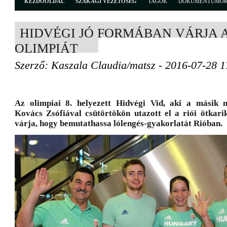
KEZDŐOLDAL
SZAKÁGI VEZETŐSÉG
TAGOK
DOKUMENTUMO
HIDVÉGI JÓ FORMÁBAN VÁRJA 
OLIMPIÁT
Szerző: Kaszala Claudia/matsz - 2016-07-28 1
Az olimpiai 8. helyezett Hidvégi Vid, aki a másik 
Kovács Zsófiával csütörtökön utazott el a riói ötkari
várja, hogy bemutathassa lólengés-gyakorlatát Rióban.