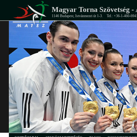
Magyar Torna Szövetség - 
1146 Budapest, Istvánmezei út 1-3.
Tel.: +36-1-460-694