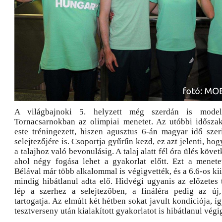
A világbajnoki 5. helyzett még szerdán is model
Tornacsarnokban az olimpiai menetet. Az utóbbi idősza
este tréningezett, hiszen agusztus 6-án magyar idő szer
selejtezőjére is. Csoportja gyűrűn kezd, ez azt jelenti, hog
a talajhoz való bevonulásig. A talaj alatt fél óra ülés követ
ahol négy fogása lehet a gyakorlat előtt. Ezt a menete
Bélával már több alkalommal is végigvették, és a 6.6-os ki
mindig hibátlanul adta elő. Hidvégi ugyanis az előzetes 
lép a szerhez a selejtezőben, a fináléra pedig az új,
tartogatja. Az elmúlt két hétben sokat javult kondíciója, íg
tesztverseny után kialakított gyakorlatot is hibátlanul végig