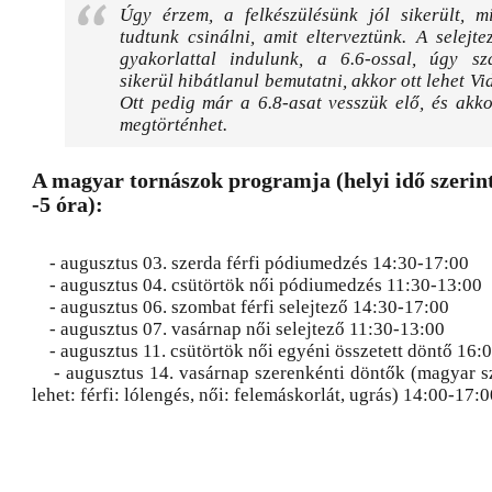
Úgy érzem, a felkészülésünk jól sikerült, m
tudtunk csinálni, amit elterveztünk. A selejt
gyakorlattal indulunk, a 6.6-ossal, úgy s
sikerül hibátlanul bemutatni, akkor ott lehet Vi
Ott pedig már a 6.8-asat vesszük elő, és akk
megtörténhet.
A magyar tornászok programja (helyi idő szerint
-5 óra):
- augusztus 03. szerda férfi pódiumedzés 14:30-17:00
- augusztus 04. csütörtök női pódiumedzés 11:30-13:00
- augusztus 06. szombat férfi selejtező 14:30-17:00
- augusztus 07. vasárnap női selejtező 11:30-13:00
- augusztus 11. csütörtök női egyéni összetett döntő 16:
- augusztus 14. vasárnap szerenkénti döntők (magyar s
lehet: férfi: lólengés, női: felemáskorlát, ugrás) 14:00-17: