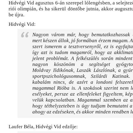
Hidvégi Vid agusztus 6-án szerepel lólengésben, a selejtez
riói olimpián, és ha sikerül döntőbe jutnia, akkor augusz
be újra.
Hidvégi Vid:
Nagyon várom már, hogy bemutatkozhassak 
mert készen állok, jó formában érzem magam. A
szert ismerem a tesztversenyről, ez is egyfajta
így azt is tudom magamról, hogy az akklimat
jelent problémát. A felkészülés során mindent
nagyon köszönöm a segítséget gyógytor
Moldvay Ildikónak, Laszák Lászlónak, a gyú
sportpszichológusomnak, Szilárdi Katinak
kabalám nincs, de azért a londoni felszerel
magammal Rióba is. A szokások szerint nem l
esélyeket, persze az ellenfeleket figyeltem, k
velük kapcsolatban. Magammal szemben az a
hogy téthelyzeteben is úgy tudjam bemutatni a
ahogy az edzéseken, és akkor minden rendben le
Laufer Béla, Hidvégi Vid edzője: