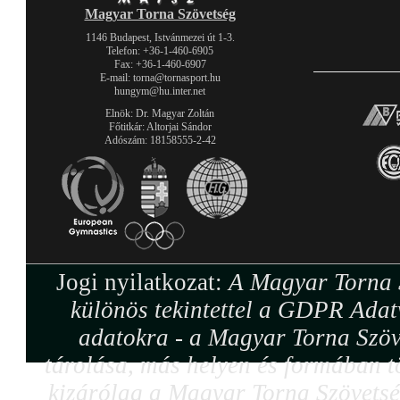
Magyar Torna Szövetség
1146 Budapest, Istvánmezei út 1-3.
Telefon: +36-1-460-6905
Fax: +36-1-460-6907
E-mail: torna@tornasport.hu
hungym@hu.inter.net
Elnök: Dr. Magyar Zoltán
Főtitkár: Altorjai Sándor
Adószám: 18158555-2-42
Jogi nyilatkozat:
A Magyar Torna S
különös tekintettel a GDPR Adat
adatokra - a Magyar Torna Szöv
tárolása, más helyen és formában tö
kizárólag a Magyar Torna Szövetség