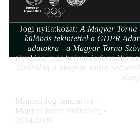
Jogi nyilatkozat:
A Magyar Torna S
különös tekintettel a GDPR Adat
adatokra - a Magyar Torna Szöv
tárolása, más helyen és formában tö
kizárólag a Magyar Torna Szövetség
alapj
Minden Jog fenntartva -
Magyar Torna Szövetség -
2014-2026