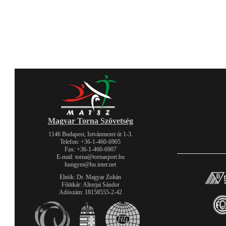
Magyar Torna Szövetség
1146 Budapest, Istvánmezei út 1-3.
Telefon: +36-1-460-6905
Fax: +36-1-460-6907
E-mail: torna@tornasport.hu
hungym@hu.inter.net
Elnök: Dr. Magyar Zoltán
Főtitkár: Altorjai Sándor
Adószám: 18158555-2-42