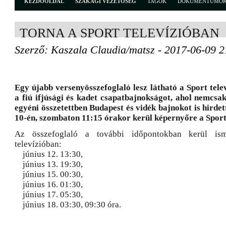
KEZDŐOLDAL
SZAKÁGI VEZETŐSÉG
TAGOK
DOKUMENTUMO
TORNA A SPORT TELEVÍZIÓBAN
Szerző: Kaszala Claudia/matsz - 2017-06-09 2
Egy újabb versenyösszefoglaló lesz látható a Sport tel
a fiú ifjúsági és kadet csapatbajnokságot, ahol nemcs
egyéni összetettben Budapest és vidék bajnokot is hirdet
10-én, szombaton 11:15 órakor kerül képernyőre a Spor
Az összefoglaló a további időpontokban kerül is
televízióban:
június 12. 13:30,
június 13. 19:30,
június 15. 00:30,
június 16. 01:30,
június 17. 05:30,
június 18. 03:30, 09:30 óra.