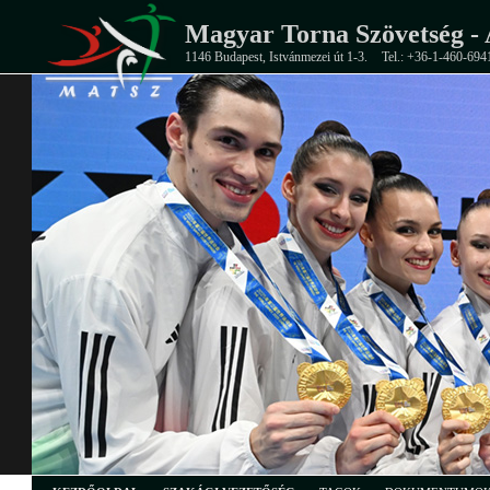
Magyar Torna Szövetség - 
1146 Budapest, Istvánmezei út 1-3.
Tel.: +36-1-460-694