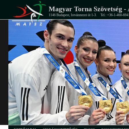
Magyar Torna Szövetség - 
1146 Budapest, Istvánmezei út 1-3.
Tel.: +36-1-460-694