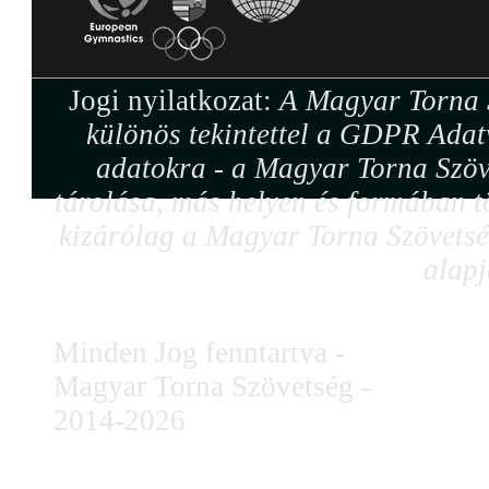
Jogi nyilatkozat:
A Magyar Torna S
különös tekintettel a GDPR Adat
adatokra - a Magyar Torna Szöv
tárolása, más helyen és formában tö
kizárólag a Magyar Torna Szövetség
alapj
Minden Jog fenntartva -
Magyar Torna Szövetség -
2014-2026