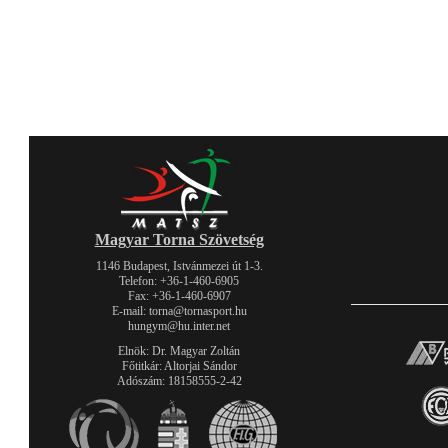
Magyar Torna Szövetség
1146 Budapest, Istvánmezei út 1-3.
Telefon: +36-1-460-6905
Fax: +36-1-460-6907
E-mail: torna@tornasport.hu
hungym@hu.inter.net
Elnök: Dr. Magyar Zoltán
Főtitkár: Altorjai Sándor
Adószám: 18158555-2-42