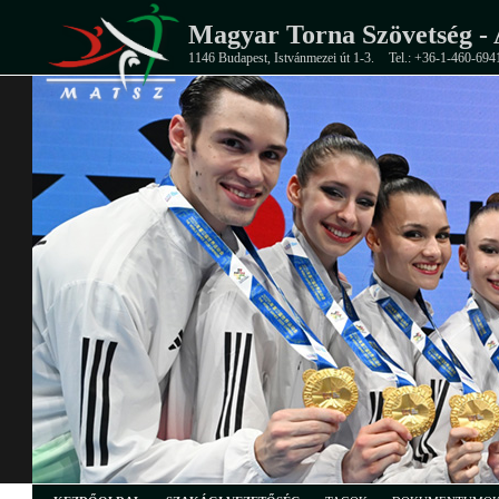
Magyar Torna Szövetség - 
1146 Budapest, Istvánmezei út 1-3.
Tel.: +36-1-460-694