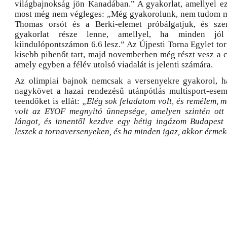
világbajnokság jön Kanadában.” A gyakorlat, amellyel ez
most még nem végleges: „Még gyakorolunk, nem tudom mi
Thomas orsót és a Berki-elemet próbálgatjuk, és sze
gyakorlat része lenne, amellyel, ha minden j
kiindulópontszámon 6.6 lesz.” Az Újpesti Torna Egylet to
kisebb pihenőt tart, majd novemberben még részt vesz a c
amely egyben a félév utolsó viadalát is jelenti számára.
Az olimpiai bajnok nemcsak a versenyekre gyakorol,
nagykövet a hazai rendezésű utánpótlás multisport-ese
teendőket is ellát:
„Elég sok feladatom volt, és remélem, m
volt az EYOF megnyitó ünnepsége, amelyen szintén ott 
lángot, és innentől kezdve egy hétig ingázom Budapest 
leszek a tornaversenyeken, és ha minden igaz, akkor érmeke