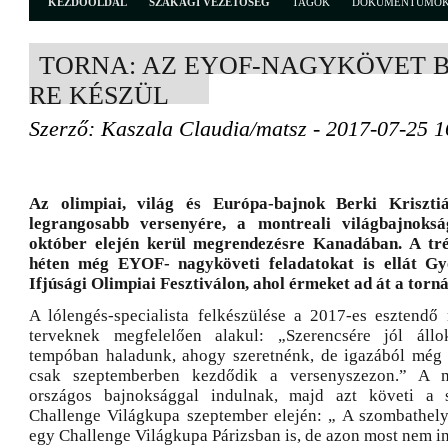
KEZDŐOLDAL
SZAKÁGI VEZETŐSÉG
TAGOK
DOKUMENTUMO
TORNA: AZ EYOF-NAGYKÖVET B
RE KÉSZÜL
Szerző: Kaszala Claudia/matsz - 2017-07-25 1
Az olimpiai, világ és Európa-bajnok Berki Kriszti
legrangosabb versenyére, a montreali világbajnoksá
október elején kerül megrendezésre Kanadában. A tré
héten még EYOF- nagyköveti feladatokat is ellát Gy
Ifjúsági Olimpiai Fesztiválon, ahol érmeket ad át a torn
A lólengés-specialista felkészülése a 2017-es esztendő
terveknek megfelelően alakul: „Szerencsére jól áll
tempóban haladunk, ahogy szeretnénk, de igazából még 
csak szeptemberben kezdődik a versenyszezon.” A m
országos bajnoksággal indulnak, majd azt követi a 
Challenge Világkupa szeptember elején: „ A szombathel
egy Challenge Világkupa Párizsban is, de azon most nem i