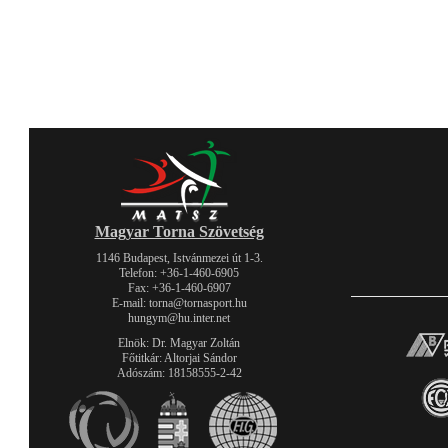
Magyar Torna Szövetség
1146 Budapest, Istvánmezei út 1-3.
Telefon: +36-1-460-6905
Fax: +36-1-460-6907
E-mail: torna@tornasport.hu
hungym@hu.inter.net
Elnök: Dr. Magyar Zoltán
Főtitkár: Altorjai Sándor
Adószám: 18158555-2-42