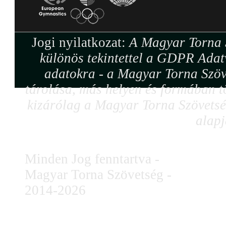
Jogi nyilatkozat:
A Magyar Torna S
különös tekintettel a GDPR Adat
adatokra - a Magyar Torna Szöv
tárolása, más helyen és formában tö
kizárólag a Magyar Torna Szövetség
alapj
Minden Jog fenntartva -
Magyar Torna Szövetség -
2014-2026