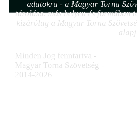
adatokra - a Magyar Torna Szöv
tárolása, más helyen és formában tö
kizárólag a Magyar Torna Szövetség
alapj
Minden Jog fenntartva -
Magyar Torna Szövetség -
2014-2026