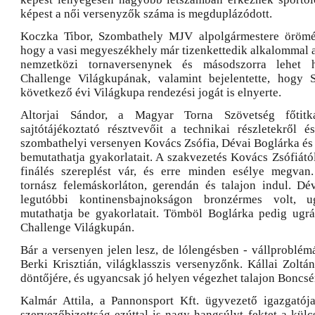
képest a női versenyzők száma is megduplázódott.
Koczka Tibor, Szombathely MJV alpolgármestere örömét 
hogy a vasi megyeszékhely már tizenkettedik alkalommal a
nemzetközi tornaversenynek és másodszorra lehet 
Challenge Világkupának, valamint bejelentette, hogy
következő évi Világkupa rendezési jogát is elnyerte.
Altorjai Sándor, a Magyar Torna Szövetség főtitká
sajtótájékoztató résztvevőit a technikai részletekről 
szombathelyi versenyen Kovács Zsófia, Dévai Boglárka és
bemutathatja gyakorlatait. A szakvezetés Kovács Zsófiát
finálés szereplést vár, és erre minden esélye megvan
tornász felemáskorláton, gerendán és talajon indul. Dé
legutóbbi kontinensbajnokságon bronzérmes volt, u
mutathatja be gyakorlatait. Tömböl Boglárka pedig ugr
Challenge Világkupán.
Bár a versenyen jelen lesz, de lólengésben - vállproblém
Berki Krisztián, világklasszis versenyzőnk. Kállai Zoltá
döntőjére, és ugyancsak jó helyen végezhet talajon Boncsér
Kalmár Attila, a Pannonsport Kft. ügyvezető igazgatój
szervezőbizottság ezúttal is nagy hangsúlyt fektet a külc