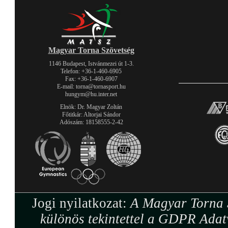
Magyar Torna Szövetség
1146 Budapest, Istvánmezei út 1-3.
Telefon: +36-1-460-6905
Fax: +36-1-460-6907
E-mail: torna@tornasport.hu
hungym@hu.inter.net
Elnök: Dr. Magyar Zoltán
Főtitkár: Altorjai Sándor
Adószám: 18158555-2-42
Jogi nyilatkozat:
A Magyar Torna S
különös tekintettel a GDPR Adat