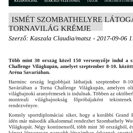
KEZDŐOLDAL
SZAKÁGI VEZETŐSÉG
TAGOK
DOKUMENTUMO
ISMÉT SZOMBATHELYRE LÁTOG
TORNAVILÁG KRÉMJE
Szerző: Kaszala Claudia/matsz - 2017-09-06 1
Több mint 30 ország közel 150 versenyzője indul a 
Challenge Világkupán, amelyet szeptember 8-10. közöt
Aréna Savariában.
Harminc ország legjobbjait láthatjuk szeptember 8-1
Saváriában a Torna Challenge Világkupán, amelyen ol
világbajnoki aranyérmesek is indulnak. Többen az októb
montreali világbajnokság főpróbájaként tekinten
rendezvényre.
Komoly sportdiplomáciai siker, hogy a korábbi Grand P
idén már második alkalommal rendezhet Szombathely Wor
Világkupát. Négy kontinensről, több mint 30 országból, é
képest lényegesen nagyobb létszámban érkeznek sportol