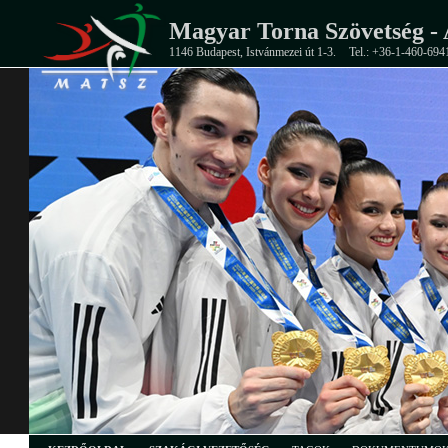
Magyar Torna Szövetség - 
1146 Budapest, Istvánmezei út 1-3.
Tel.: +36-1-460-694