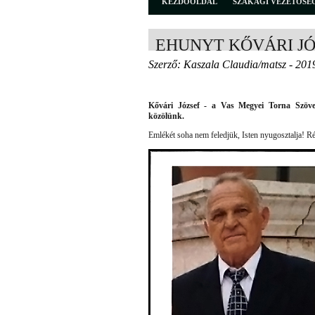
KEZDŐOLDAL
SZAKÁGI VEZETŐSÉ
EHUNYT KŐVÁRI J
Szerző: Kaszala Claudia/matsz - 201
Kővári József - a Vas Megyei Torna Szövets
közölünk.
Emlékét soha nem feledjük, Isten nyugosztalja! R