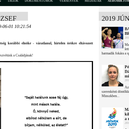
G
TAGOK
DOKUMENTUMOK
VERSENYEK
MÉDIATÁR
AEROBIKTÖ
ÓZSEF
2019 JÚ
9-06-01 10:21:54
B
B
201
ég korábbi elnöke - váratlanul, hirtelen örökre eltávozott
Mag
let
harmadik fokára a s
észvétünk a Családjának!
Pé
Dá
mi
201
Az
szerenkénti döntőkke
Minszkben...
M
ki
a 
201