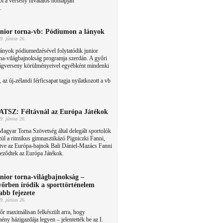
ól a verseny hivatalos honlapján
.
nior torna-vb: Pódiumon a lányok
9. június 26.
ányok pódiumedzésével folytatódik junior
na-világbajnokság programja szerdán. A győri
lágverseny körülményeivel egyébként mindenki
 az új-zélandi férficsapat tagja nyilatkozott a vb
TSZ: Féltávnál az Európa Játékok
9. június 26.
agyar Torna Szövetség által delegált sportolók
ül a ritmikus gimnasztikázó Pigniczki Fanni,
etve az Európa-bajnok Bali Dániel-Mazács Fanni
jeződtek az Európa Játékok.
nior torna-világbajnokság –
őrben íródik a sporttörténelem
abb fejezete
9. június 26.
r maximálisan felkészült arra, hogy
ény házigazdája legyen – jelentették be az I.