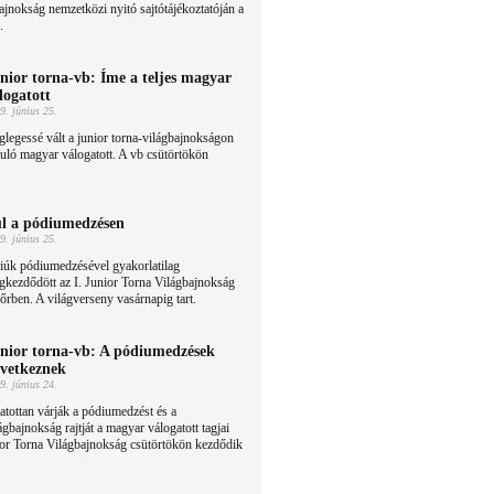
ajnokság nemzetközi nyitó sajtótájékoztatóján a
.
nior torna-vb: Íme a teljes magyar
logatott
9. június 25.
legessé vált a junior torna-világbajnokságon
uló magyar válogatott. A vb csütörtökön
l a pódiumedzésen
9. június 25.
iúk pódiumedzésével gyakorlatilag
kezdődött az I. Junior Torna Világbajnokság
rben. A világverseny vasárnapig tart.
nior torna-vb: A pódiumedzések
vetkeznek
9. június 24.
atottan várják a pódiumedzést és a
ágbajnokság rajtját a magyar válogatott tagjai
or Torna Világbajnokság csütörtökön kezdődik