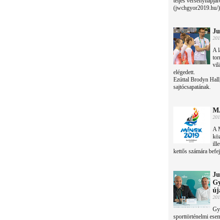
teljes versenynapjár
(jwchgyor2019.hu/)
Ju
201
A l
tor
vi
elégedett.
Ezúttal Brodyn Hall,
sajtócsapatának.
MA
201
A M
köz
ill
kettős számára befe
Ju
Gy
új
201
Győ
sporttörténelmi esem