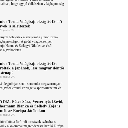
rt abban, hogy egy jó előkészített világbajnokság
nior Torna Világbajnokság 2019 – A
nyok is selejteztek
9. június 28.
ányok befejezték a selejtezőt a junior torna-
ágbajnokságon. A győri világversenyen
ujó Hanna és Szilágyi Nikolett az első
e a gyakorlatait.
nior Torna Világbajnokság 2019:
roltak a japánok, lesz magyar döntős
sárnap!
9. június 27.
án legjobbjait senki sem tudta megszorongatni
i győzelemmel ért véget a sporttörténelmi vb...
TSZ: Péter Sára, Vecsernyés Dávid,
hermann Bianka és Székely Zója is
ntős az Európa Játékokon
9. június 27.
törtökön a férfi-női tornászok számára is
odik alkalommal megrendezésre kerülő Európa