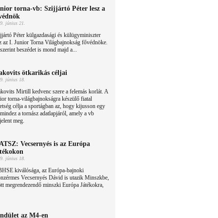
nior torna-vb: Szijjártó Péter lesz a
védnök
9. június 21.
jjártó Péter külgazdasági és külügyminiszter
z az I. Junior Torna Világbajnokság fővédnöke.
 szerint beszédet is mond majd a...
kovits ötkarikás céljai
9. június 18.
ovits Mirtill kedvenc szere a felemás korlát. A
ior torna-világbajnokságra készülő fiatal
etség célja a sportágban az, hogy kijusson egy
 mindez a tornász adatlapjáról, amely a vb
jelent meg.
TSZ: Vecsernyés is az Európa
tékokon
9. június 18.
BHSE kiválósága, az Európa-bajnoki
onzérmes Vecsernyés Dávid is utazik Minszkbe,
ött megrendezendő minszki Európa Játékokra,
ndület az M4-en