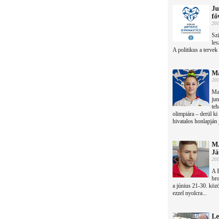
Ju
fő
201
Szi
les
A politikus a tervek
Ma
201
Mak
jun
teh
olimpiára – derül ki
hivatalos honlapján 
MA
Já
201
A 
br
a június 21-30. köz
ezzel nyolcra...
Le