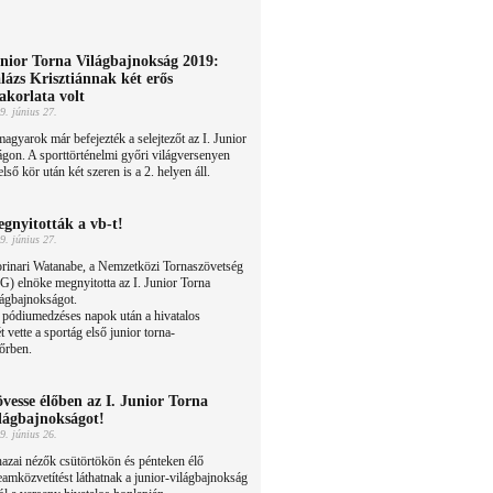
nior Torna Világbajnokság 2019:
lázs Krisztiánnak két erős
akorlata volt
9. június 27.
agyarok már befejezték a selejtezőt az I. Junior
gon. A sporttörténelmi győri világversenyen
lső kör után két szeren is a 2. helyen áll.
gnyitották a vb-t!
9. június 27.
rinari Watanabe, a Nemzetközi Tornaszövetség
G) elnöke megnyitotta az I. Junior Torna
ágbajnokságot.
i pódiumedzéses napok után a hivatalos
 vette a sportág első junior torna-
őrben.
vesse élőben az I. Junior Torna
lágbajnokságot!
9. június 26.
azai nézők csütörtökön és pénteken élő
eamközvetítést láthatnak a junior-világbajnokság