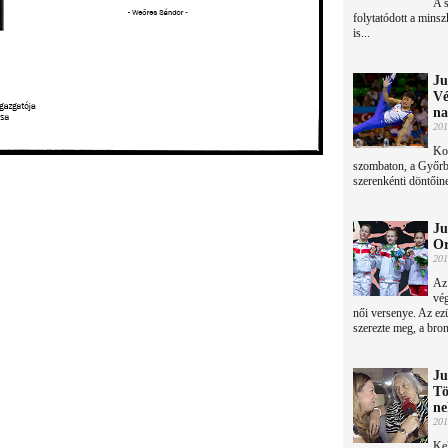
A s
folytatódott a minsz
is...
Ju
Vé
na
201
Kor
szombaton, a Győrbe
szerenkénti döntőin
Ju
Or
201
Az 
vég
női versenye. Az ez
szerezte meg, a bron
Ju
Tö
ne
201
Ke