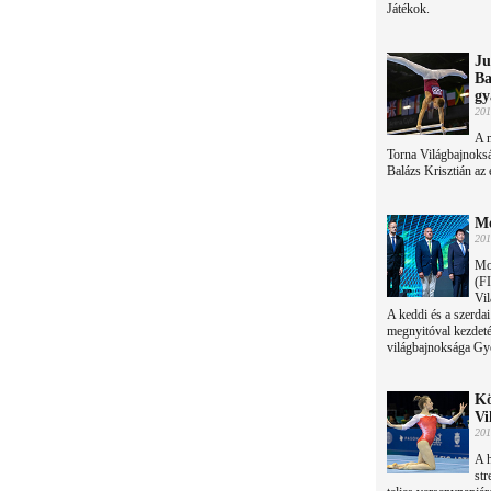
Játékok.
Ju
Ba
gy
201
A m
Torna Világbajnoksá
Balázs Krisztián az e
Me
201
Mo
(FI
Vil
A keddi és a szerda
megnyitóval kezdetét
világbajnoksága Gy
Kö
Vi
201
A h
str