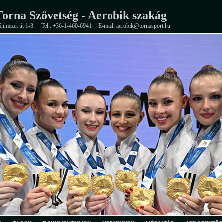
orna Szövetség - Aerobik szakág
ánmezei út 1-3.
Tel.: +36-1-460-6941
E-mail: aerobik@tornasport.hu