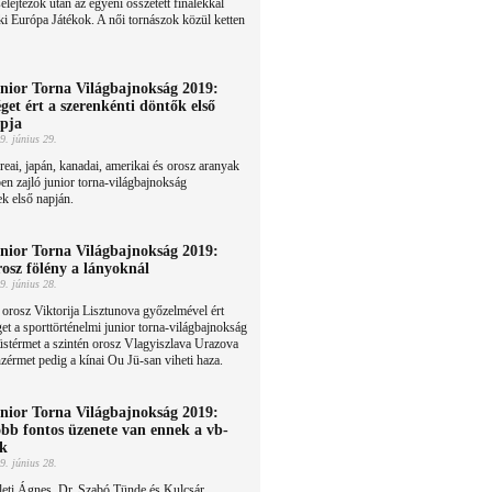
elejtezők után az egyéni összetett finálékkal
ki Európa Játékok. A női tornászok közül ketten
nior Torna Világbajnokság 2019:
get ért a szerenkénti döntők első
pja
9. június 29.
eai, japán, kanadai, amerikai és orosz aranyak
n zajló junior torna-világbajnokság
ek első napján.
nior Torna Világbajnokság 2019:
osz fölény a lányoknál
9. június 28.
orosz Viktorija Lisztunova győzelmével ért
et a sporttörténelmi junior torna-világbajnokság
üstérmet a szintén orosz Vlagyiszlava Urazova
zérmet pedig a kínai Ou Jü-san viheti haza.
nior Torna Világbajnokság 2019:
bb fontos üzenete van ennek a vb-
k
9. június 28.
leti Ágnes, Dr. Szabó Tünde és Kulcsár