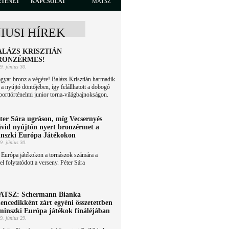
RTÉNET
KAPCSOLAT
MATSZ
NIUSI HÍREK
ALÁZS KRISZTIÁN
RONZÉRMES!
9. június 30.
yar bronz a végére! Balázs Krisztián harmadik
t a nyújtó döntőjében, így felállhatott a dobogó
porttörténelmi junior torna-világbajnokságon.
ter Sára ugráson, míg Vecsernyés
vid nyújtón nyert bronzérmet a
nszki Európa Játékokon
9. június 30.
 Európa játékokon a tornászok számára a
l folytatódott a verseny. Péter Sára
ATSZ: Schermann Bianka
lencedikként zárt egyéni összetettben
minszki Európa játékok fináléjában
9. június 29.