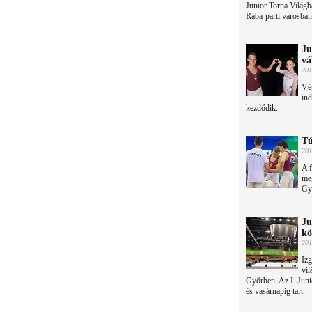
Junior Torna Világb
Rába-parti városban
Ju
vá
201
Vég
ind
kezdődik.
Tú
201
A f
meg
Győ
Ju
kö
201
Izg
vil
Győrben. Az I. Juni
és vasárnapig tart.