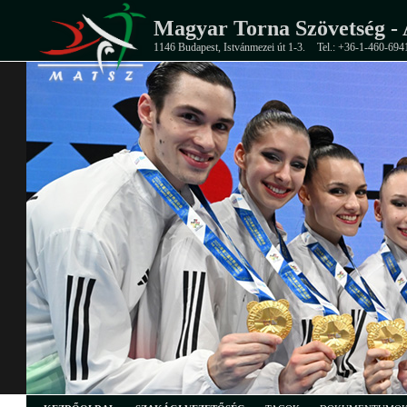
Magyar Torna Szövetség - 
1146 Budapest, Istvánmezei út 1-3.
Tel.: +36-1-460-694