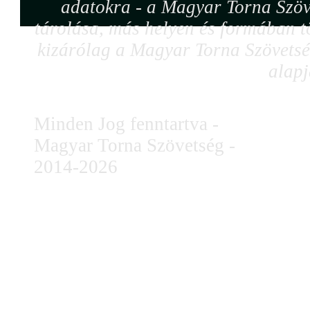
adatokra - a Magyar Torna Szöv
tárolása, más helyen és formában tö
kizárólag a Magyar Torna Szövetség
alapj
Minden Jog fenntartva -
Magyar Torna Szövetség -
2014-2026