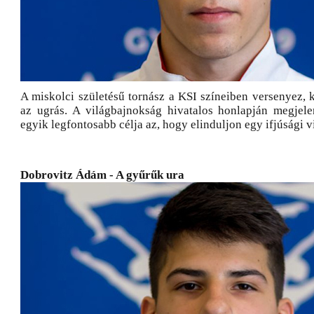
A miskolci születésű tornász a KSI színeiben versenyez, 
az ugrás. A világbajnokság hivatalos honlapján megjelen
egyik legfontosabb célja az, hogy elinduljon egy ifjúsági 
Dobrovitz Ádám - A gyűrűk ura