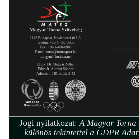
Magyar Torna Szövetség
1146 Budapest, Istvánmezei út 1-3.
Telefon: +36-1-460-6905
Fax: +36-1-460-6907
E-mail: torna@tornasport.hu
hungym@hu.inter.net
Elnök: Dr. Magyar Zoltán
Főtitkár: Altorjai Sándor
Adószám: 18158555-2-42
Jogi nyilatkozat:
A Magyar Torna S
különös tekintettel a GDPR Adat