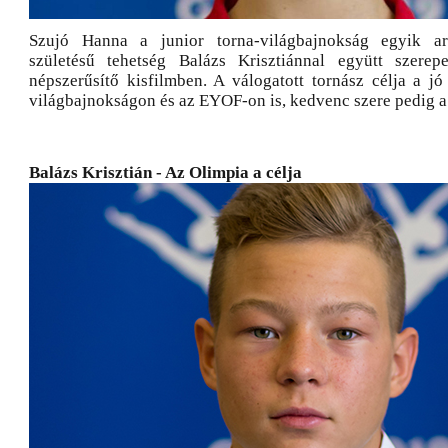
Szujó Hanna a junior torna-világbajnokság egyik ar
születésű tehetség Balázs Krisztiánnal együtt szerepe
népszerűsítő kisfilmben. A válogatott tornász célja a jó
világbajnokságon és az EYOF-on is, kedvenc szere pedig a 
Balázs Krisztián - Az Olimpia a célja