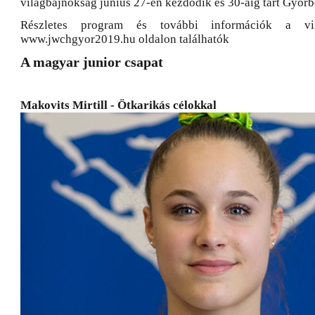
világbajnokság június 27-én kezdődik és 30-áig tart Győrb
Részletes program és további információk a vil
www.jwchgyor2019.hu oldalon találhatók
A magyar junior csapat
Makovits Mirtill - Ötkarikás célokkal