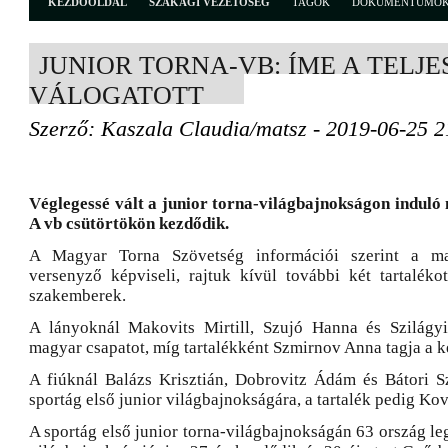
KEZDŐOLDAL
SZAKÁGI VEZETŐSÉG
TAGOK
DOKUMENTUMO
JUNIOR TORNA-VB: ÍME A TELJ
VÁLOGATOTT
Szerző: Kaszala Claudia/matsz - 2019-06-25 2
Véglegessé vált a junior torna-világbajnokságon induló
A vb csütörtökön kezdődik.
A Magyar Torna Szövetség információi szerint a ma
versenyző képviseli, rajtuk kívül további két tartalék
szakemberek.
A lányoknál Makovits Mirtill, Szujó Hanna és Szilágyi
magyar csapatot, míg tartalékként Szmirnov Anna tagja a k
A fiúknál Balázs Krisztián, Dobrovitz Ádám és Bátori S
sportág első junior világbajnokságára, a tartalék pedig Ko
A sportág első junior torna-világbajnokságán 63 ország le