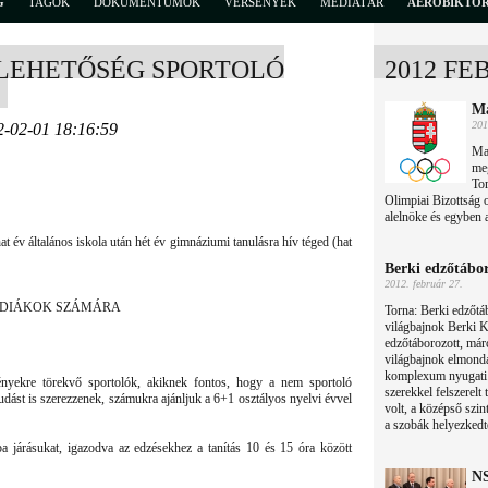
G
TAGOK
DOKUMENTUMOK
VERSENYEK
MÉDIATÁR
AEROBIKTÖ
LEHETŐSÉG SPORTOLÓ
2012 FE
Ma
201
2-02-01 18:16:59
Ma
meg
Tor
Olimpiai Bizottság 
alelnöke és egyben 
 év általános iskola után hét év gimnáziumi tanulásra hív téged (hat
Berki edzőtábo
2012. február 27.
 DIÁKOK SZÁMÁRA
Torna: Berki edzőtá
világbajnok Berki K
edzőtáborozott, márc
világbajnok elmondá
komplexum nyugati s
nyekre törekvő sportolók, akiknek fontos, hogy a nem sportoló
szerekkel felszerelt
udást is szerezzenek, számukra ajánljuk a 6+1 osztályos nyelvi évvel
volt, a középső szin
a szobák helyezkedt
ba járásukat, igazodva az edzésekhez a tanítás 10 és 15 óra között
NS