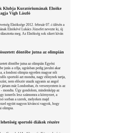
ok Klubja Kuratóriumának Elnöke
tagja Vígh László
etség Elnöksége 2012. február 07.-i ülésén a
ának Elnökévé Lukács Józsefet nevezte ki, új
választotta meg. Az Elnökség sok sikert kíván
összetett döntőbe jutna az olimpián
etett döntőbe jutna az olimpián Egyéni
be jutás a célja, ugrásban pedig javulni akar
, a londoni olimpia egyetlen magyar női
ndős sportoló azt mondta, nagy előnynek tartja,
színt, nem először utazik ugyanis az angol
 jártam már Londonban, és versenyeztem is az
n - mondta. Úgy gondolom, mindenképp az
gy ismerős lesz számomra a környezet, a
lsó sorban a szerek, melyeken majd
zzel együtt nagyon kíváncsi vagyok, hogy
i olimpia.
lehetőség sportoló diákok részére