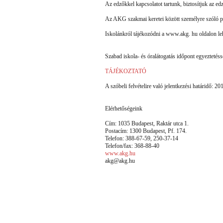
Az edzőkkel kapcsolatot tartunk, biztosítjuk az ed
Az AKG szakmai keretei között személyre szóló pe
Iskolánkról tájékozódni a www.akg. hu oldalon le
Szabad iskola- és óralátogatás időpont egyeztetéss
TÁJÉKOZTATÓ
A szóbeli felvételire való jelentkezési határidő: 20
Elérhetőségeink
Cím: 1035 Budapest, Raktár utca 1.
Postacím: 1300 Budapest, Pf. 174.
Telefon: 388-67-59, 250-37-14
Telefon/fax: 368-88-40
www.akg.hu
akg@akg.hu