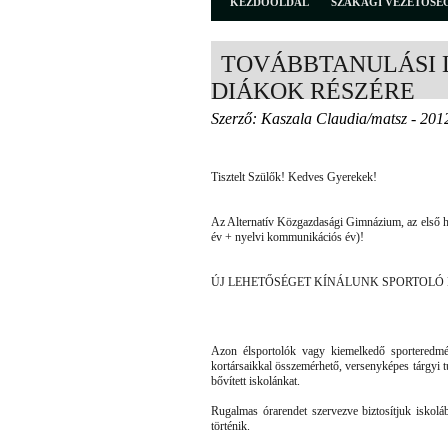
KEZDŐOLDAL
SZAKÁGI VEZETŐSÉ
TOVÁBBTANULÁSI 
DIÁKOK RÉSZÉRE
Szerző: Kaszala Claudia/matsz - 201
Tisztelt Szülők! Kedves Gyerekek!
Az Alternatív Közgazdasági Gimnázium, az első hat
év + nyelvi kommunikációs év)!
ÚJ LEHETŐSÉGET KÍNÁLUNK SPORTOLÓ
Azon élsportolók vagy kiemelkedő sporteredmé
kortársaikkal összemérhető, versenyképes tárgyi t
bővített iskolánkat.
Rugalmas órarendet szervezve biztosítjuk iskolá
történik.