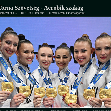
orna Szövetség - Aerobik szakág
ánmezei út 1-3.
Tel.: +36-1-460-6941
E-mail: aerobik@tornasport.hu