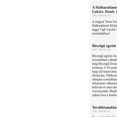
A Halhatatlan
Lukács József, 
2012. február 12.
A magyar Torna Szöv
Halhatatlanok Klubj
taggá Vígh Lászlót 
munkájukhoz!
Böczögő egyéni 
2012. február 06.
Böczögő egyéni össz
összetettben a döntő
még Böczögő Dorina
tornásza. A 19 eszte
hogy jól ismeri hely
fővárosba. Többször
olimpiai csarnokba
előnyömre válhat,ho
helyszín és nem uto
versenyzünk. Minde
milyen lesz a london
Továbbtanulási 
2012. február 01.