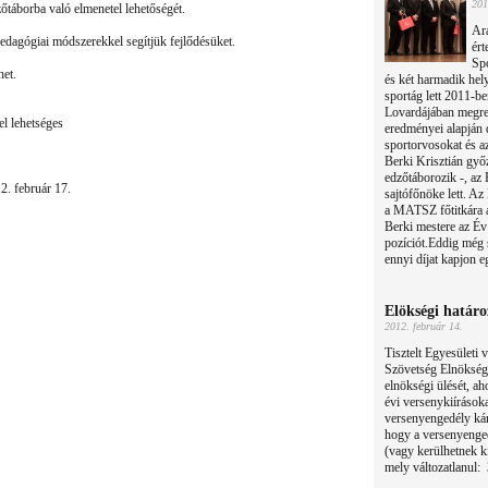
201
zőtáborba való elmenetel lehetőségét.
Ara
dagógiai módszerekkel segítjük fejlődésüket.
ért
Spo
het.
és két harmadik hel
sportág lett 2011-b
Lovardájában megren
el lehetséges
eredményei alapján d
sportorvosokat és az
Berki Krisztián győ
edzőtáborozik -, az
12. február 17.
sajtófőnöke lett. Az
a MATSZ főtitkára a
Berki mestere az Év
pozíciót.Eddig még 
ennyi díjat kapjon e
Elökségi határ
2012. február 14.
Tisztelt Egyesületi
Szövetség Elnöksége
elnökségi ülését, ah
évi versenykiírások
versenyengedély kár
hogy a versenyenged
(vagy kerülhetnek ki
mely változatlanul: