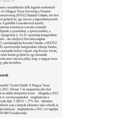
2. február 19.
tott a tornaMinden idők legjobb eredményét
e el a Magyar Torna Szövetség a Nemzeti
rtszövetség (NSSZ) Díjátadó Gáláján, két első
yet gyűjtött be, így messze a legeredményesebb
en.A gödöllői Grassalkovich-kastély
dezett eseményen a tavalyi esztendő
íjazták a sportolókat, a sportvezetőket, a
 újságírókat is. Az Év sportolója kategóriában
zött – aki edzőjével Horvátországban
 Év sportújságírója Kaszala Claudia, a MATSZ
 Év sportvezetője kategóriában Altorjai Sándor,
 harmadik helyen végzett, míg Kovács István,
 edzői között gyűjtött be egy harmadik
soha nem volt arra példa, hogy a magyar torna
gy gála keretében.
ozatok
 vezetők! Tisztelt Edzők! A Magyar Torna
 2012. február 7-én megtartotta idei első
ol az alábbi döntéseket hozta: · elfogadta a 2012.
at és versenynaptárakat · meghatározta a
tyák díját: 3 280 Ft + 27% Áfa · kikötötte,
élyek csak a kártyák kifizetése után vehetők át
postázásra) · meghatározta a 2012. évi tagdíjat,
 30 000 Ft/szakosztály