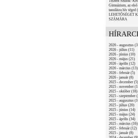
Tisztelt Szülők! K
Gimnázium, az első 
tanulásra hív téged
LEHETŐSÉGET 
SZÁMÁRA
HÍRARC
2026 - augusztus (3
2026 - július (11)
2026 - június (10)
2026 - május (21)
2026 - április (12)
2026 - március (13)
2026 - február (5)
2026 - január (8)
2025 - december (5
2025 - november (1
2025 - október (18)
2025 - szeptember (
2025 - augusztus (1
2025 - július (20)
2025 - június (14)
2025 - május (24)
2025 - április (34)
2025 - március (16)
2025 - február (12)
2025 - január (8)
2024 - december (9