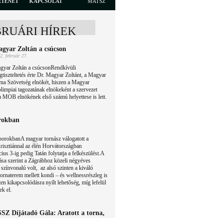
RTÉNET
KAPCSOLAT
MATSZ
BRUÁRI HÍREK
gyar Zoltán a csúcson
2. február 27.
gyar Zoltán a csúcsonRendkívüli
tiszteltetés érte Dr. Magyar Zoltánt, a Magyar
na Szövetség elnökét, hiszen a Magyar
olimpiai tagozatának elnökeként a szervezet
a MOB elnökének első számú helyettese is lett.
rokban
borokbanA magyar tornász válogatott a
risztiánnal az élén Horvátországban
ius 3-ig pedig Tatán folytatja a felkészülést.A
sa szerint a Zágrábhoz közeli négyéves
zínvonalú volt, az alsó szinten a kiváló
 tornaterem mellett kondi – és wellnessrészleg is
ten kikapcsolódásra nyílt lehetőség, míg lefelül
ek el.
SZ Díjátadó Gála: Aratott a torna,