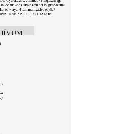
edves Gyerekek!Az Alternatív Közgazdasági
hat év általános iskola után hét év gimnáziumi
 (hat év + nyelvi kommunikációs év)!ÚJ
KÍNÁLUNK SPORTOLÓ DIÁKOK
HÍVUM
)
)
8)
24)
0)
)