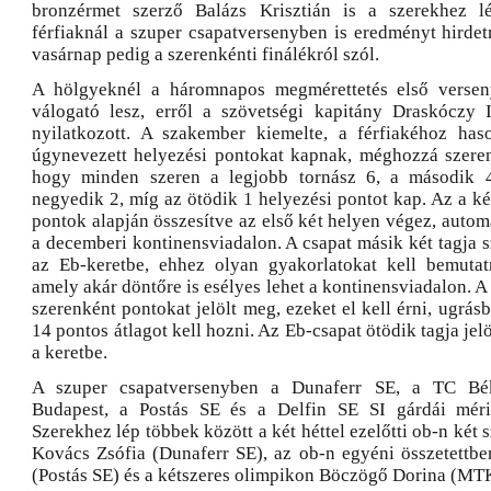
bronzérmet szerző Balázs Krisztián is a szerekhez 
férfiaknál a szuper csapatversenyben is eredményt hirdet
vasárnap pedig a szerenkénti finálékról szól.
A hölgyeknél a háromnapos megmérettetés első versen
válogató lesz, erről a szövetségi kapitány Draskóczy
nyilatkozott. A szakember kiemelte, a férfiakéhoz has
úgynevezett helyezési pontokat kapnak, méghozzá szerenk
hogy minden szeren a legjobb tornász 6, a második 
negyedik 2, míg az ötödik 1 helyezési pontot kap. Az a két
pontok alapján összesítve az első két helyen végez, autom
a decemberi kontinensviadalon. A csapat másik két tagja s
az Eb-keretbe, ehhez olyan gyakorlatokat kell bemutat
amely akár döntőre is esélyes lehet a kontinensviadalon. A
szerenként pontokat jelölt meg, ezeket el kell érni, ugrás
14 pontos átlagot kell hozni. Az Eb-csapat ötödik tagja jel
a keretbe.
A szuper csapatversenyben a Dunaferr SE, a TC B
Budapest, a Postás SE és a Delfin SE SI gárdái méri
Szerekhez lép többek között a két héttel ezelőtti ob-n két 
Kovács Zsófia (Dunaferr SE), az ob-n egyéni összetettbe
(Postás SE) és a kétszeres olimpikon Böczögő Dorina (M