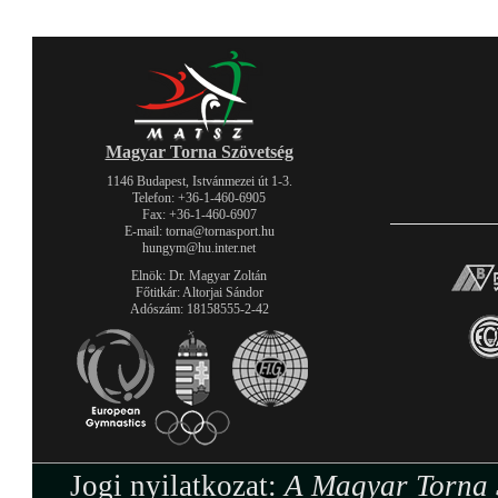
Magyar Torna Szövetség
1146 Budapest, Istvánmezei út 1-3.
Telefon: +36-1-460-6905
Fax: +36-1-460-6907
E-mail: torna@tornasport.hu
hungym@hu.inter.net
Elnök: Dr. Magyar Zoltán
Főtitkár: Altorjai Sándor
Adószám: 18158555-2-42
Jogi nyilatkozat:
A Magyar Torna S