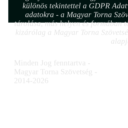
különös tekintettel a GDPR Adat
adatokra - a Magyar Torna Szöv
tárolása, más helyen és formában tö
kizárólag a Magyar Torna Szövetség
alapj
Minden Jog fenntartva -
Magyar Torna Szövetség -
2014-2026