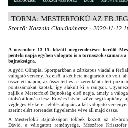
KEZDŐOLDAL
SZAKÁGI VEZETŐSÉG
TAGOK
DOKUMENTUMO
TORNA: MESTERFOKÚ AZ EB JE
Szerző: Kaszala Claudia/matsz - 2020-11-12 1
A november 13-15. között megrendezésre kerülő Mes
pénteki napja egyben válogató is a tornászok számára 
bajnokságra.
A győri Olimpiai Sportparkban a zártkapus viadal a férfi
válogató verseny. Az első, a két hete megtartott ob volt, a
összetett napon, az összetett és a szerenként elért pozíci
pontszámokat kaptak, így alakult ki a rangsor. Ugyane
zajlik a Mesterfokú Bajnokság első napja, amely a válog
utolsó állomása lesz. Kovács István szövetségi kapitány táj
végleges Eb-keret jelölés alapján, a két válogató versenye
szerint elért sorrendet figyelembe véve áll majd össze.
A Mesterfokú Bajnokságon többek között az Eb-bron
Dávid, a válogatott reménysége, Mészáros Krisztofe