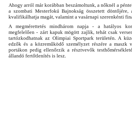
Ahogy arról már korábban beszámoltunk, a nőknél a péntek
a szombati Mesterfokú Bajnokság összetett döntőjére, 
kvalifikálhatja magát, valamint a vasárnapi szerenkénti finá
A megmérettetés mindhárom napja - a hatályos kor
megfelelően - zárt kapuk mögött zajlik, tehát csak verse
tartózkodhatnak az Olimpiai Sportpark területén. A küz
edzők és a közreműködő személyzet részére a maszk vi
portákon pedig ellenőrzik a résztvevők testhőmérsékleté
állandó fertőtlenítés is lesz.