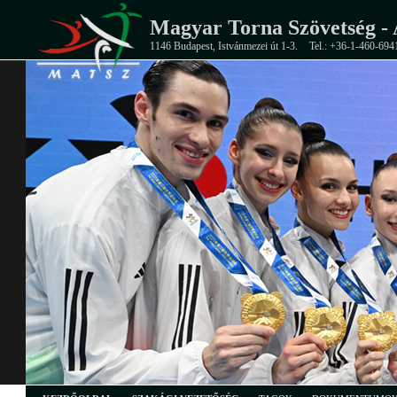
Magyar Torna Szövetség - 
1146 Budapest, Istvánmezei út 1-3.
Tel.: +36-1-460-694