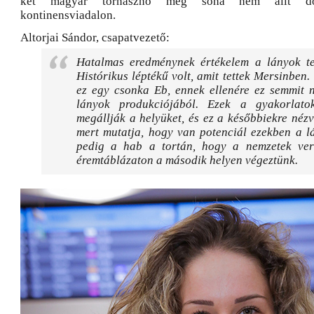
két magyar tornásznő még soha nem állt do
kontinensviadalon.
Altorjai Sándor, csapatvezető:
Hatalmas eredménynek értékelem a lányok tel
Histórikus léptékű volt, amit tettek Mersinben.
ez egy csonka Eb, ennek ellenére ez semmit 
lányok produkciójából. Ezek a gyakorlato
megállják a helyüket, és ez a későbbiekre nézve
mert mutatja, hogy van potenciál ezekben a l
pedig a hab a tortán, hogy a nemzetek ve
éremtáblázaton a második helyen végeztünk.