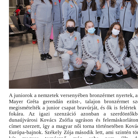
A juniorok a nemzetek versenyében bronzérmet nyertek, 
Mayer Gréta gerendán ezüst-, talajon bronzérmet sze
megismételték a junior csapat bravúrját, és ők is felért
fokára. Az igazi szenzáció azonban a szerdöntőkb
dunaújvárosi Kovács Zsófia ugráson és felemáskorláton
címet szerzett, így a magyar női torna történetében Ková
Európa-bajnok. Székely Zója második lett, ami szintén tör