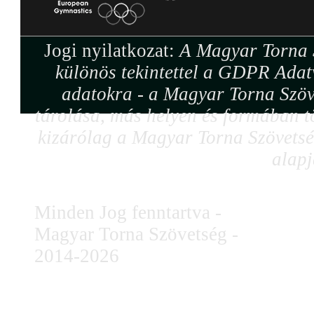
Jogi nyilatkozat:
A Magyar Torna S
különös tekintettel a GDPR Adat
adatokra - a Magyar Torna Szöv
tárolása, más helyen és formában tö
kizárólag a Magyar Torna Szövetség
alapj
Minden Jog fenntartva -
Magyar Torna Szövetség -
2014-2026