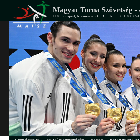
Magyar Torna Szövetség - 
1146 Budapest, Istvánmezei út 1-3.
Tel.: +36-1-460-694