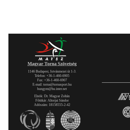
Magyar Torna Szövetség
1146 Budapest, Istvánmezei út 1-3.
Telefon: +36-1-460-6905
Fax: +36-1-460-6907
E-mail: torna@tornasport.hu
hungym@hu.inter.net
Elnök: Dr. Magyar Zoltán
Főtitkár: Altorjai Sándor
Adószám: 18158555-2-42