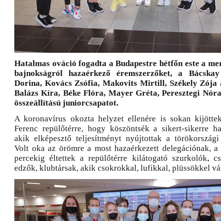
Hatalmas ováció fogadta a Budapestre hétfőn este a me
bajnokságról hazaérkező éremszerzőket, a Bácska
Dorina, Kovács Zsófia, Makovits Mirtill, Székely Zója a
Balázs Kíra, Béke Flóra, Mayer Gréta, Peresztegi Nór
összeállítású juniorcsapatot.
A koronavírus okozta helyzet ellenére is sokan kijötte
Ferenc repülőtérre, hogy köszöntsék a sikert-sikerre h
akik elképesztő teljesítményt nyújtottak a törökországi
Volt oka az örömre a most hazaérkezett delegációnak, a 
percekig éltettek a repülőtérre kilátogató szurkolók, cs
edzők, klubtársak, akik csokrokkal, lufikkal, plüssökkel vá