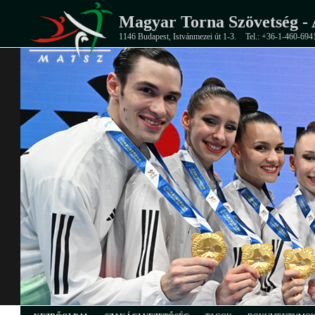
Magyar Torna Szövetség - 
1146 Budapest, Istvánmezei út 1-3.
Tel.: +36-1-460-694