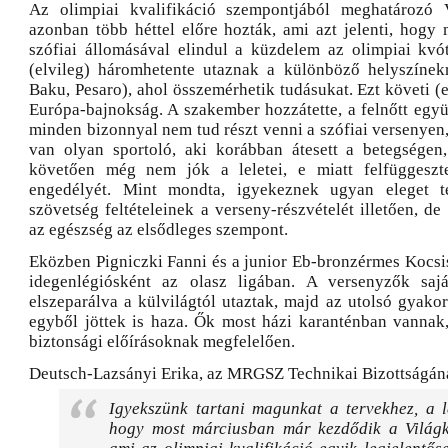
Az olimpiai kvalifikáció szempontjából meghatározó V
azonban több héttel előre hozták, ami azt jelenti, hogy
szófiai állomásával elindul a küzdelem az olimpiai kvó
(elvileg) háromhetente utaznak a különböző helyszínekr
Baku, Pesaro), ahol összemérhetik tudásukat. Ezt követi (e
Európa-bajnokság. A szakember hozzátette, a felnőtt együ
minden bizonnyal nem tud részt venni a szófiai versenyen
van olyan sportoló, aki korábban átesett a betegségen
követően még nem jók a leletei, e miatt felfüggeszte
engedélyét. Mint mondta, igyekeznek ugyan eleget t
szövetség feltételeinek a verseny-részvételét illetően, d
az egészség az elsődleges szempont.
Eközben Pigniczki Fanni és a junior Eb-bronzérmes Kocsis
idegenlégiósként az olasz ligában. A versenyzők saját
elszeparálva a külvilágtól utaztak, majd az utolsó gyako
egyből jöttek is haza. Ők most házi karanténban vannak, 
biztonsági előírásoknak megfelelően.
Deutsch-Lazsányi Erika, az MRGSZ Technikai Bizottságán
Igyekszünk tartani magunkat a tervekhez, a l
hogy most márciusban már kezdődik a Világk