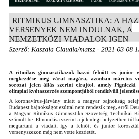
KEZDŐOLDAL
SZAKÁGI VEZETŐSÉG
TAGOK
DOKUMENTUMO
RITMIKUS GIMNASZTIKA: A HAZ
VERSENYEK NEM INDULNAK, A
NEMZETKÖZI VIADALOK IGEN
Szerző: Kaszala Claudia/matsz - 2021-03-08 1
A ritmikus gimnasztikázók hazai felnőtt és junior 
megkezdése még várat magára, azonban március vé
sorozat jelen állás szerint elrajtol, amely Pigniczk
olimpiai kvótaszerzés szempontjából rendkívüli jelentősé
A koronavírus-járvány miatt a magyar bajnokság selejt
Budapest bajnokságot ezúttal nem rendezik meg, erről Deu
a Magyar Ritmikus Gimnasztika Szövetség Technikai Bi
számolt be. Elmondása szerint a jelenlegi helyzetben túl k
megtartani a viadalt, így a felnőtt és junior koroszt
versenyszezon még nem vette kezdetét.