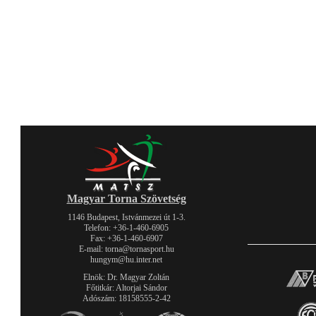
Magyar Torna Szövetség
1146 Budapest, Istvánmezei út 1-3.
Telefon: +36-1-460-6905
Fax: +36-1-460-6907
E-mail: torna@tornasport.hu
hungym@hu.inter.net
Elnök: Dr. Magyar Zoltán
Főtitkár: Altorjai Sándor
Adószám: 18158555-2-42