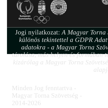
Jogi nyilatkozat:
A Magyar Torna S
különös tekintettel a GDPR Adat
adatokra - a Magyar Torna Szöv
tárolása, más helyen és formában tö
kizárólag a Magyar Torna Szövetség
alapj
Minden Jog fenntartva -
Magyar Torna Szövetség -
2014-2026