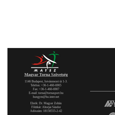
Magyar Torna Szövetség
1146 Budapest, Istvánmezei út 1-3.
Telefon: +36-1-460-6905
Fax: +36-1-460-6907
E-mail: torna@tornasport.hu
hungym@hu.inter.net
Elnök: Dr. Magyar Zoltán
Főtitkár: Altorjai Sándor
Adószám: 18158555-2-42