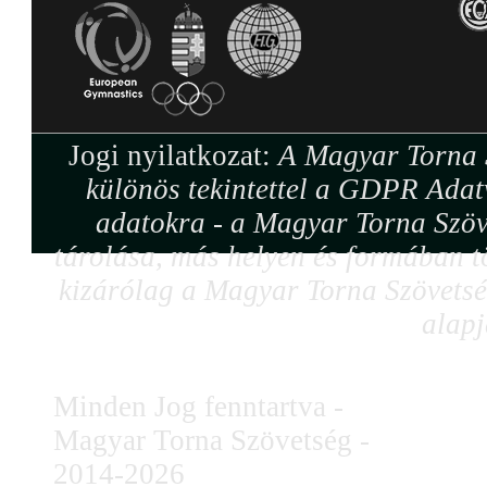
Jogi nyilatkozat:
A Magyar Torna S
különös tekintettel a GDPR Adat
adatokra - a Magyar Torna Szöv
tárolása, más helyen és formában tö
kizárólag a Magyar Torna Szövetség
alapj
Minden Jog fenntartva -
Magyar Torna Szövetség -
2014-2026