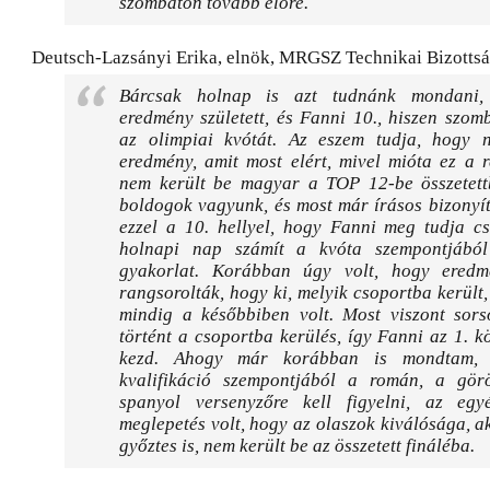
szombaton tovább előre.
Deutsch-Lazsányi Erika, elnök, MRGSZ Technikai Bizottsá
Bárcsak holnap is azt tudnánk mondani,
eredmény született, és Fanni 10., hiszen szom
az olimpiai kvótát. Az eszem tudja, hogy
eredmény, amit most elért, mivel mióta ez a 
nem került be magyar a TOP 12-be összetet
boldogok vagyunk, és most már írásos bizonyí
ezzel a 10. hellyel, hogy Fanni meg tudja cs
holnapi nap számít a kvóta szempontjábó
gyakorlat. Korábban úgy volt, hogy eredm
rangsorolták, hogy ki, melyik csoportba került
mindig a későbbiben volt. Most viszont sors
történt a csoportba kerülés, így Fanni az 1. k
kezd. Ahogy már korábban is mondtam, 
kvalifikáció szempontjából a román, a gö
spanyol versenyzőre kell figyelni, az eg
meglepetés volt, hogy az olaszok kiválósága, a
győztes is, nem került be az összetett fináléba.