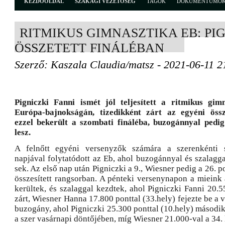
KEZDŐOLDAL
SZAKÁGI VEZETŐSÉG
TAGOK
DOKUMENTUMO
RITMIKUS GIMNASZTIKA EB: PIG
ÖSSZETETT FINÁLÉBAN
Szerző: Kaszala Claudia/matsz - 2021-06-11 2
Pigniczki Fanni ismét jól teljesített a ritmikus gim
Európa-bajnokságán, tizedikként zárt az egyéni össze
ezzel bekerült a szombati fináléba, buzogánnyal pedig
lesz.
A felnőtt egyéni versenyzők számára a szerenkénti 
napjával folytatódott az Eb, ahol buzogánnyal és szalagga
sek. Az első nap után Pigniczki a 9., Wiesner pedig a 26. po
összesített rangsorban. A pénteki versenynapon a mieink 
kerültek, és szalaggal kezdtek, ahol Pigniczki Fanni 20.5
zárt, Wiesner Hanna 17.800 ponttal (33.hely) fejezte be a v
buzogány, ahol Pigniczki 25.300 ponttal (10.hely) második
a szer vasárnapi döntőjében, míg Wiesner 21.000-val a 34. l