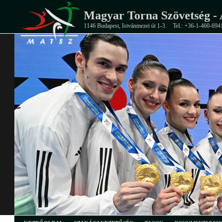
Magyar Torna Szövetség - 
1146 Budapest, Istvánmezei út 1-3.
Tel.: +36-1-460-694