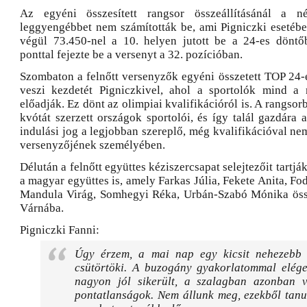
Az egyéni összesített rangsor összeállításánál a 
leggyengébbet nem számították be, ami Pigniczki esetében
végül 73.450-nel a 10. helyen jutott be a 24-es döntő
ponttal fejezte be a versenyt a 32. pozícióban.
Szombaton a felnőtt versenyzők egyéni összetett TOP 24-e
veszi kezdetét Pigniczkivel, ahol a sportolók mind a 
előadják. Ez dönt az olimpiai kvalifikációról is. A rangsor
kvótát szerzett országok sportolói, és így talál gazdára 
indulási jog a legjobban szereplő, még kvalifikációval n
versenyzőjének személyében.
Délután a felnőtt együttes kéziszercsapat selejtezőit tartj
a magyar együttes is, amely Farkas Júlia, Fekete Anita, F
Mandula Virág, Somhegyi Réka, Urbán-Szabó Mónika össz
Várnába.
Pigniczki Fanni:
Úgy érzem, a mai nap egy kicsit nehezebb 
csütörtöki. A buzogány gyakorlatommal elége
nagyon jól sikerült, a szalagban azonban v
pontatlanságok. Nem állunk meg, ezekből tan