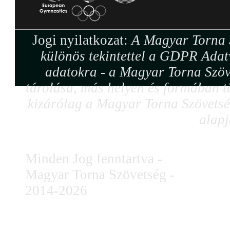
Jogi nyilatkozat:
A Magyar Torna S
különös tekintettel a GDPR Adat
adatokra - a Magyar Torna Szöv
tárolása, más helyen és formában tö
kizárólag a Magyar Torna Szövetség
alapj
Minden Jog fenntartva -
Magyar Torna Szövetség -
2014-2026