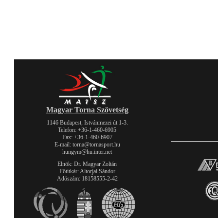
Magyar Torna Szövetség
1146 Budapest, Istvánmezei út 1-3.
Telefon: +36-1-460-6905
Fax: +36-1-460-6907
E-mail: torna@tornasport.hu
hungym@hu.inter.net
Elnök: Dr. Magyar Zoltán
Főtitkár: Altorjai Sándor
Adószám: 18158555-2-42