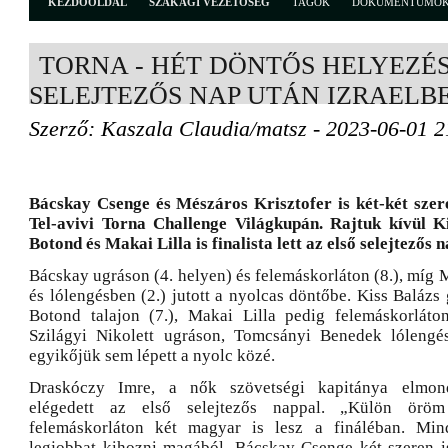
KEZDŐOLDAL
SZAKÁGI VEZETŐSÉG
TAGOK
DOKUMENTUMO
TORNA - HÉT DÖNTŐS HELYEZÉS
SELEJTEZŐS NAP UTÁN IZRAELB
Szerző: Kaszala Claudia/matsz - 2023-06-01 2
Bácskay Csenge és Mészáros Krisztofer is két-két szer
Tel-avivi Torna Challenge Világkupán. Rajtuk kívül K
Botond és Makai Lilla is finalista lett az első selejtezős 
Bácskay ugráson (4. helyen) és felemáskorláton (8.), míg M
és lólengésben (2.) jutott a nyolcas döntőbe. Kiss Balázs
Botond talajon (7.), Makai Lilla pedig felemáskorláton (
Szilágyi Nikolett ugráson, Tomcsányi Benedek lólengés
egyikőjük sem lépett a nyolc közé.
Draskóczy Imre, a nők szövetségi kapitánya elmond
elégedett az első selejtezős nappal. „Külön örö
felemáskorláton két magyar is lesz a fináléban. Min
legjobbat kihozni magából. Bácskay Csenge két szeren is f