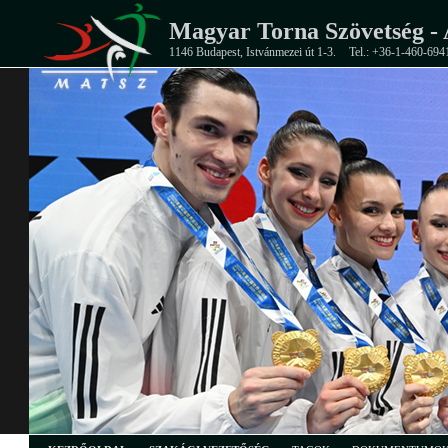
Magyar Torna Szövetség - 
1146 Budapest, Istvánmezei út 1-3.
Tel.: +36-1-460-694