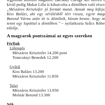
kívül pedig Makai Lilla is kiharcolta a döntőben való részv
„Mészáros Krisztofer jó formát mutat. Annak meg kifeje
Kiss Balázs, aki egy sérülésből tért vissza, egyre ma
Botond Várna után itt is döntőzik, bízom benne, hogy 
tenni egy lapáttal a döntőben.”
– nyilatkozta Szűcs Róber
edzője.
A magyarok pontszámai az egyes szereken
Férfiak
Lólengés
Mészáros Krisztofer 14.200 pont
Tomcsányi Benedek 12.200
Gyűrű
Kiss Balázs 13.200
Mészáros Krisztofer 11.850
Talaj
Mészáros Krisztofer 13.950
Molnár Botond 13.300
Nők