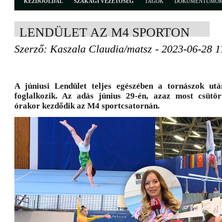
KEZDŐOLDAL
SZAKÁGI VEZETŐSÉG
TAGOK
DOKUMENTUMO
LENDÜLET AZ M4 SPORTON
Szerző: Kaszala Claudia/matsz - 2023-06-28 1
A júniusi Lendület teljes egészében a tornászok után
foglalkozik. Az adás június 29-én, azaz most csütö
órakor kezdődik az M4 sportcsatornán.