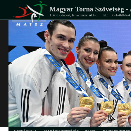
Magyar Torna Szövetség - 
1146 Budapest, Istvánmezei út 1-3.
Tel.: +36-1-460-694