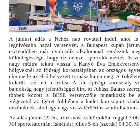
A júniusi adás a Nehéz nap rovattal indul, ahol is 
legnívósabb hazai versenyén, a Budapest kupán jártun
esztendőben már nyolcadik alkalommal rendeztek meg
különlegessége, hogy tíz nemzet sportolói mérték össze
nagy múltra tekint vissza a Kanyó Éva Emlékverseny
hölgyeknél az ifjúsági korosztályában az országos egyén
cím mellé az első helyezett tornász kapja meg. A Tökélet
kiderül, kié lett a trófea. A fiú ifjúsági korosztály 
bajnokság nagy jelentőséggel bírt, itt Juhász Balázs szerep
többek között a BHSE versenyzője mutatkozik be 
Végezetül az Ígéret földjében a kadet korcsoport viad
nézőinknek, ahol egy nagy visszatérőért is szurkolhattunk.
Az adás június 29-én, azaz most csütörtökön, reggel 7:00
M4 sportcsatornán. Ismétlés: július 5-én (szerda) 04:30. M