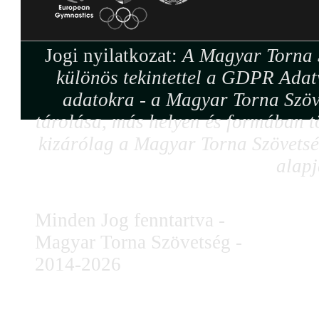
Jogi nyilatkozat:
A Magyar Torna S
különös tekintettel a GDPR Adat
adatokra - a Magyar Torna Szöv
tárolása, más helyen és formában tö
kizárólag a Magyar Torna Szövetség
alapj
Minden Jog fenntartva -
Magyar Torna Szövetség -
2014-2026