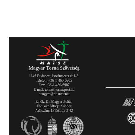
Magyar Torna Szövetség
1146 Budapest, Istvánmezei út 1-3.
Telefon: +36-1-460-6905
Fax: +36-1-460-6907
E-mail: torna@tornasport.hu
hungym@hu.inter.net
Elnök: Dr. Magyar Zoltán
Főtitkár: Altorjai Sándor
Adószám: 18158555-2-42