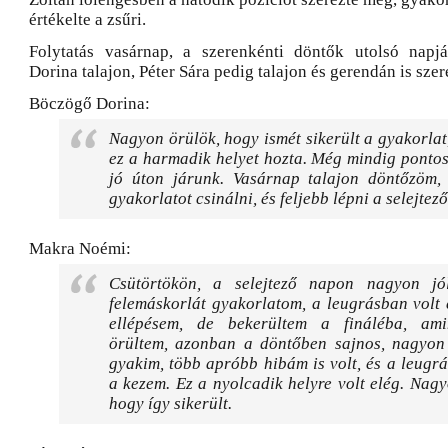
értékelte a zsűri.
Folytatás vasárnap, a szerenkénti döntők utolsó napj
Dorina talajon, Péter Sára pedig talajon és gerendán is szer
Böczögő Dorina:
Nagyon örülök, hogy ismét sikerült a gyakorlat
ez a harmadik helyet hozta. Még mindig pontosí
jó úton járunk. Vasárnap talajon döntőzöm, 
gyakorlatot csinálni, és feljebb lépni a selejtez
Makra Noémi:
Csütörtökön, a selejtező napon nagyon jó
felemáskorlát gyakorlatom, a leugrásban volt
ellépésem, de bekerültem a fináléba, am
örültem, azonban a döntőben sajnos, nagyon 
gyakim, több apróbb hibám is volt, és a leugrá
a kezem. Ez a nyolcadik helyre volt elég. Nag
hogy így sikerült.