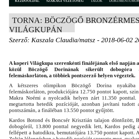
KEZDŐOLDAL
SZAKÁGI VEZETŐSÉG
TAGOK
DOKUMENTUMO
TORNA: BÖCZÖGŐ BRONZÉRMES
VILÁGKUPÁN
Szerző: Kaszala Claudia/matsz - 2018-06-02 2
A koperi Világkupa szerenkénti fináléjának első napján
közül Böczögő Dorinának sikerült dobogóra á
felemáskorláton, a többiek pontszerző helyen végeztek.
A kétszeres olimpikon Böczögő Dorina nyakába 
felemáskorláton, produkciójára 12.750 pontot kapott, szi
Makra Noémi a nyolcadik helyen zárt 11.350 ponttal. 
megtartotta hetedik pozícióját, azonban javítani tudott 
pontszámán, a fináléban 13.550 pontot gyűjtött.
Kardos Botond és Boncsér Krisztián talajon döntőzött, B
dobogóról, 13.800 ponttal negyedik lett, Kardos pedig 
fellépett a hatodikra, bemutatójára 13.750 pontot kapott. 
Zoltán lólengésben a hatodik pozíciót szerezte meg, gyakor