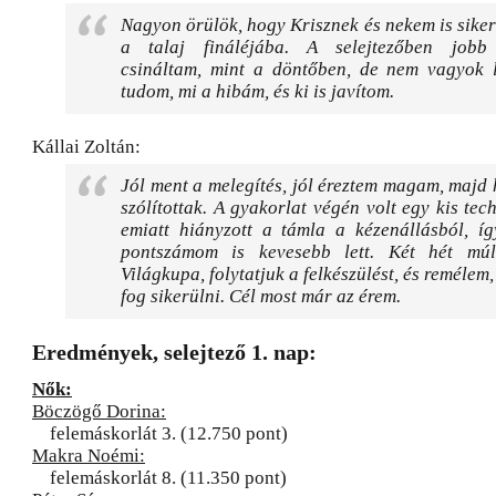
Nagyon örülök, hogy Krisznek és nekem is siker
a talaj fináléjába. A selejtezőben jobb 
csináltam, mint a döntőben, de nem vagyok l
tudom, mi a hibám, és ki is javítom.
Kállai Zoltán:
Jól ment a melegítés, jól éreztem magam, maj
szólítottak. A gyakorlat végén volt egy kis tec
emiatt hiányzott a támla a kézenállásból, íg
pontszámom is kevesebb lett. Két hét múl
Világkupa, folytatjuk a felkészülést, és remélem
fog sikerülni. Cél most már az érem.
Eredmények, selejtező 1. nap:
Nők:
Böczögő Dorina:
felemáskorlát 3. (12.750 pont)
Makra Noémi:
felemáskorlát 8. (11.350 pont)