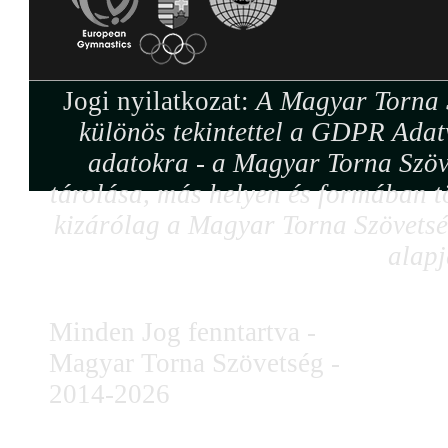
Jogi nyilatkozat:
A Magyar Torna S
különös tekintettel a GDPR Adat
adatokra - a Magyar Torna Szöv
tárolása, más helyen és formában tö
kizárólag a Magyar Torna Szövetség
alapj
Minden Jog fenntartva -
Magyar Torna Szövetség -
2014-2026