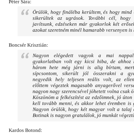
Péter Sára:
Örülök, hogy fináléba kerültem, és hogy mind 
sikerültek az ugrások. További cél, hogy
javítsunk, edzéseken már gyakorlok két erőse
azokat szeretném minél hamarabb versenyen is 
Boncsér Krisztián:
Nagyon elégedett vagyok a mai nappal
gyakorlatban volt egy kicsi hiba, de ahhoz 
három hete még járni is alig bírtam, mert
sípcsontom, sikerült jól összerakni a gy
negyedik hely teljesen reális volt, az ellen
előttem végeztek magasabb anyagerővel verse
nagyon nagy szerencsével jöhetett volna csak ö
Köszönöm a felkészítést az edzőimnek, jó úton
kell tovább menni, és akkor lehet éremben is
Nagyon örülök, hogy két magyar volt a talaj 
Botinak is nagyon gratulálok, jó munkát végezt
Kardos Botond: