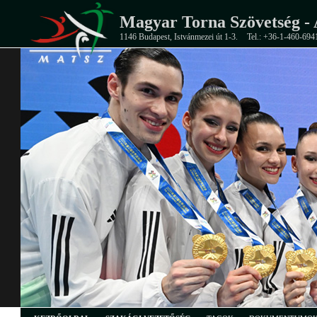
Magyar Torna Szövetség - 
1146 Budapest, Istvánmezei út 1-3.
Tel.: +36-1-460-694