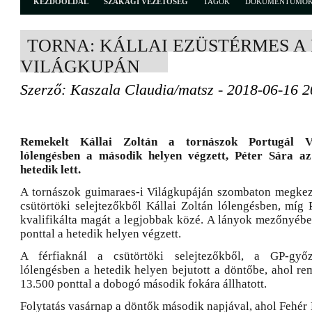
KEZDŐOLDAL
SZAKÁGI VEZETŐSÉG
TAGOK
DOKUMENTUMO
TORNA: KÁLLAI EZÜSTÉRMES A
VILÁGKUPÁN
Szerző: Kaszala Claudia/matsz - 2018-06-16 2
Remekelt Kállai Zoltán a tornászok Portugál Vi
lólengésben a második helyen végzett, Péter Sára a
hetedik lett.
A tornászok guimaraes-i Világkupáján szombaton megkez
csütörtöki selejtezőkből Kállai Zoltán lólengésben, míg 
kvalifikálta magát a legjobbak közé. A lányok mezőnyébe
ponttal a hetedik helyen végzett.
A férfiaknál a csütörtöki selejtezőkből, a GP-győz
lólengésben a hetedik helyen bejutott a döntőbe, ahol re
13.500 ponttal a dobogó második fokára állhatott.
Folytatás vasárnap a döntők második napjával, ahol Fehér