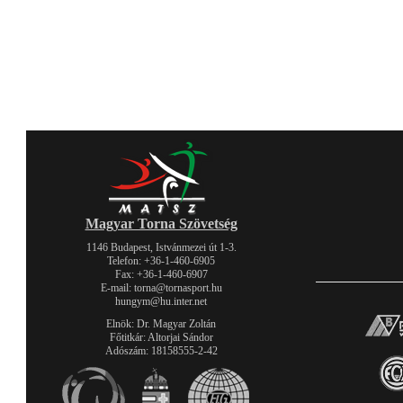
Magyar Torna Szövetség
1146 Budapest, Istvánmezei út 1-3.
Telefon: +36-1-460-6905
Fax: +36-1-460-6907
E-mail: torna@tornasport.hu
hungym@hu.inter.net
Elnök: Dr. Magyar Zoltán
Főtitkár: Altorjai Sándor
Adószám: 18158555-2-42