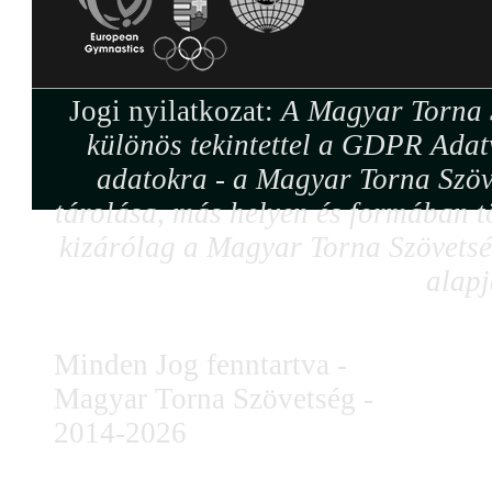
Jogi nyilatkozat:
A Magyar Torna S
különös tekintettel a GDPR Adat
adatokra - a Magyar Torna Szöv
tárolása, más helyen és formában tö
kizárólag a Magyar Torna Szövetség
alapj
Minden Jog fenntartva -
Magyar Torna Szövetség -
2014-2026