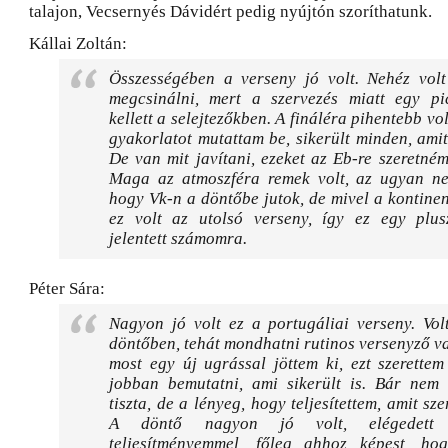
talajon, Vecsernyés Dávidért pedig nyújtón szoríthatunk.
Kállai Zoltán:
Összességében a verseny jó volt. Nehéz volt
megcsinálni, mert a szervezés miatt egy pi
kellett a selejtezőkben. A fináléra pihentebb vo
gyakorlatot mutattam be, sikerült minden, amit
De van mit javítani, ezeket az Eb-re szeretném 
Maga az atmoszféra remek volt, az ugyan n
hogy Vk-n a döntőbe jutok, de mivel a kontinen
ez volt az utolsó verseny, így ez egy plus
jelentett számomra.
Péter Sára:
Nagyon jó volt ez a portugáliai verseny. Vo
döntőben, tehát mondhatni rutinos versenyző v
most egy új ugrással jöttem ki, ezt szerette
jobban bemutatni, ami sikerült is. Bár nem v
tiszta, de a lényeg, hogy teljesítettem, amit sz
A döntő nagyon jó volt, elégedett
teljesítményemmel, főleg ahhoz képest, ho