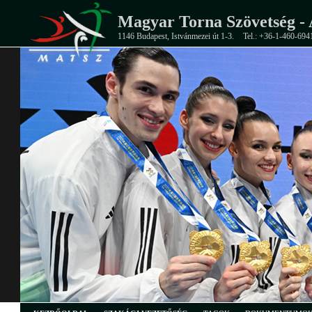
Magyar Torna Szövetség - 
1146 Budapest, Istvánmezei út 1-3.
Tel.: +36-1-460-694