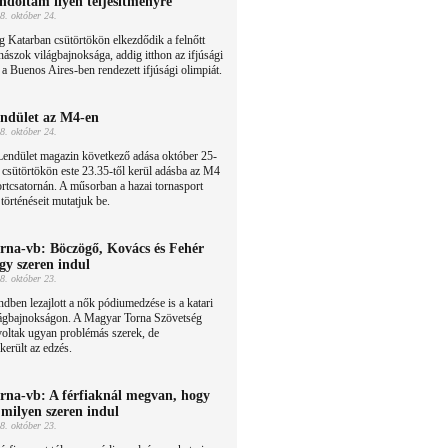
ndoltam ilyen teljesítményre”
8. október 24.
 Katarban csütörtökön elkezdődik a felnőtt
nászok világbajnoksága, addig itthon az ifjúsági
 a Buenos Aires-ben rendezett ifjúsági olimpiát.
ndület az M4-en
8. október 24.
Lendület magazin következő adása október 25-
 csütörtökön este 23.35-től kerül adásba az M4
rtcsatornán. A műsorban a hazai tornasport
történéseit mutatjuk be.
rna-vb: Böczögő, Kovács és Fehér
gy szeren indul
8. október 23.
dben lezajlott a nők pódiumedzése is a katari
lágbajnokságon. A Magyar Torna Szövetség
 voltak ugyan problémás szerek, de
került az edzés.
rna-vb: A férfiaknál megvan, hogy
 milyen szeren indul
8. október 23.