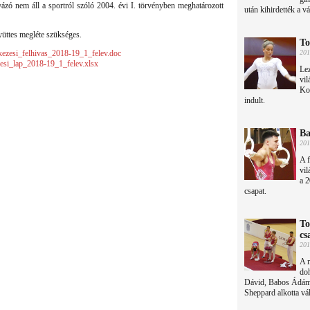
zó nem áll a sportról szóló 2004. évi I. törvényben meghatározott
után kihirdették a vá
yüttes megléte szükséges.
To
ezesi_felhivas_2018-19_1_felev.doc
201
si_lap_2018-19_1_felev.xlsx
Lez
vi
Ko
indult.
Ba
201
A f
vil
a 2
csapat.
To
cs
201
A m
doh
Dávid, Babos Ádám,
Sheppard alkotta vál