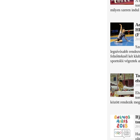
A f
tor
milyen szeren indul
Ae
HD
(
201
Sz
legnívósabb rendez
felnőtteknél két kl
sportolói végeztek a
To
el
201
Els
tor
között rendezik meg
If
to
201
Haz
oli