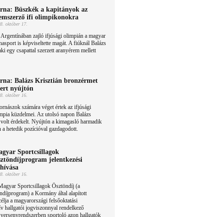
rna: Büszkék a kapitányok az
emszerző ifi olimpikonokra
8. október 17.
Argentínában zajló ifjúsági olimpián a magyar
nasport is képviseltette magát. A fiúknál Balázs
aki egy csapattal szerzett aranyérem mellett
rna: Balázs Krisztián bronzérmet
ert nyújtón
8. október 16.
ornászok számára véget értek az ifjúsági
mpia küzdelmei. Az utolsó napon Balázs
n volt érdekelt. Nyújtón a kimagasló harmadik
n a hetedik pozícióval gazdagodott.
gyar Sportcsillagok
ztöndíjprogram jelentkezési
lhívása
8. október 16.
agyar Sportcsillagok Ösztöndíj (a
ndíjprogram) a Kormány által alapított
élja a magyarországi felsőoktatási
v hallgatói jogviszonnyal rendelkező
i versenyrendszerben sportoló azon hallgatók