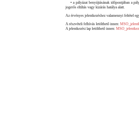
• a pályázat benyújtásának időpontjában a pályá
jogerős eltiltás vagy kizárás hatálya alatt.
Az érvényes jelentkezéshez valamennyi feltétel eg
A részvételi felhívás letölthető innen:
MSO_jelentk
A jelentkezési lap letölthető innen:
MSO_jelentkeze