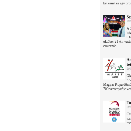
két ezüst és egy bro
Sz
201
A 
kö
Cha
október 21-én, vasár
csatornán.
Ae
té
201
Okt
Spo
Magyar Kupa döntőn
700 versenyzője ves
To
201
Csü
tor
meg