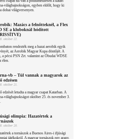
érfi csapat túl van a pódiumedzésen a katari
na-világbajnokságon, egyben eldőlt, hogy ki
 a dohai világversenyen.
robik: Mazács a felnőtteknél, a Flex
 SE a kluboknál hódított
FRISSÍTVE)
8. október 22.
ombaton rendezték meg a hazai aerobik egyik
vényét, az Aerobik Magyar Kupa döntőjét. A
ub, a pécsi PSN Zrt. valamint az Óbudai WDSE
z élen.
rna-vb – Túl vannak a magyarok az
ső edzésen
8. október 21.
ő edzését letudta a magyar csapat Katarban. A
na-világbajnokságot október 25. és november 3.
.
júsági olimpia: Hazatértek a
rnászok
8. október 20.
atértek a tornászok a Buenos Aires-i ifjúsági
mpiai játékokról. A magyar tornászok egy arany,