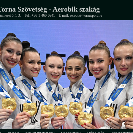
orna Szövetség - Aerobik szakág
ánmezei út 1-3.
Tel.: +36-1-460-6941
E-mail: aerobik@tornasport.hu