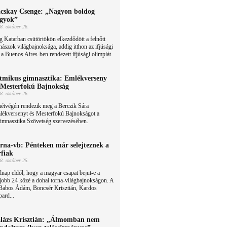
cskay Csenge: „Nagyon boldog
gyok”
8. október 26.
 Katarban csütörtökön elkezdődött a felnőtt
nászok világbajnoksága, addig itthon az ifjúsági
 a Buenos Aires-ben rendezett ifjúsági olimpiát.
tmikus gimnasztika: Emlékverseny
 Mesterfokú Bajnokság
8. október 26.
étvégén rendezik meg a Berczik Sára
lékversenyt és Mesterfokú Bajnokságot a
mnasztika Szövetség szervezésében.
rna-vb: Pénteken már selejteznek a
rfiak
8. október 25.
nap eldől, hogy a magyar csapat bejut-e a
jobb 24 közé a dohai torna-világbajnokságon. A
Babos Ádám, Boncsér Krisztián, Kardos
ard...
lázs Krisztián: „Álmomban nem