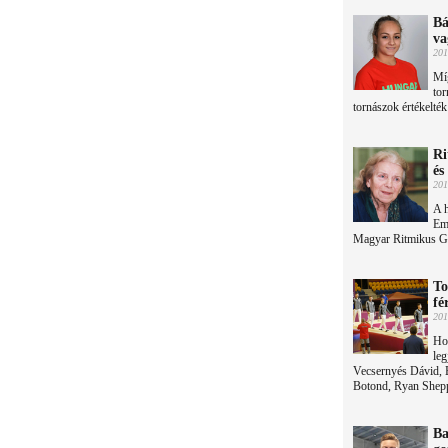
Bá
va
201
Míg
tor
tornászok értékelték
Ri
és
201
A h
Em
Magyar Ritmikus Gi
To
fé
201
Hol
leg
Vecsernyés Dávid, 
Botond, Ryan Shepp
Ba