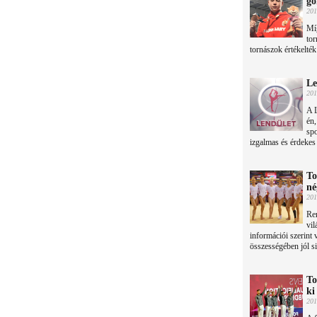
go
201
Míg
tor
tornászok értékelték
Le
201
A 
én,
spo
izgalmas és érdekes 
To
né
201
Ren
vi
információi szerint
összességében jól si
To
ki
201