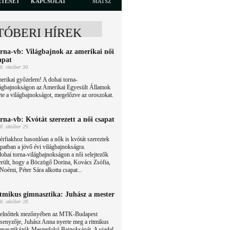
RTÉNET
KAPCSOLAT
MATSZ
TÓBERI HÍREK
rna-vb: Világbajnok az amerikai női
apat
8. október 30.
erikai győzelem! A dohai torna-
lágbajnokságon az Amerikai Egyesült Államok
te a világbajnokságot, megelőzve az oroszokat.
rna-vb: Kvótát szerezett a női csapat
8. október 29.
érfiakhoz hasonlóan a nők is kvótát szereztek
patban a jövő évi világbajnokságra.
ohai torna-világbajnokságon a női selejtezők
rült, hogy a Böczögő Dorina, Kovács Zsófia,
oémi, Péter Sára alkotta csapat...
tmikus gimnasztika: Juhász a mester
8. október 28.
felnőttek mezőnyében az MTK-Budapest
senyzője, Juhász Anna nyerte meg a ritmikus
mnasztikázók Mesterfokú Bajnokságát. A viadal