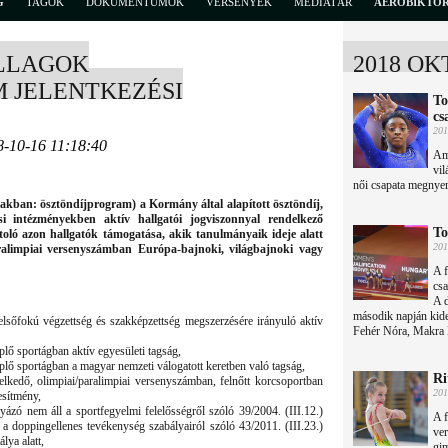
G
TAGOK
DOKUMENTUMOK
VERSENYEK
MÉDIATÁR
AEROBIKTÖ
LLAGOK
2018 OK
 JELENTKEZÉSI
To
cs
201
8-10-16 11:18:40
Am
vi
női csapata megnyer
akban: ösztöndíjprogram) a Kormány által alapított ösztöndíj,
si intézményekben aktív hallgatói jogviszonnyal rendelkező
To
toló azon hallgatók támogatása, akik tanulmányaik ideje alatt
201
aralimpiai versenyszámban Európa-bajnoki, világbajnoki vagy
A f
csa
A d
második napján kide
sőfokú végzettség és szakképzettség megszerzésére irányuló aktív
Fehér Nóra, Makra N
lő sportágban aktív egyesületi tagság,
lő sportágban a magyar nemzeti válogatott keretben való tagság,
Ri
lkedő, olimpiai/paralimpiai versenyszámban, felnőtt korcsoportban
201
esítmény,
zó nem áll a sportfegyelmi felelősségről szóló 39/2004. (III.12.)
A 
 a doppingellenes tevékenység szabályairól szóló 43/2011. (III.23.)
ver
lya alatt,
gi