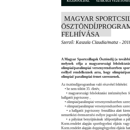
KEZDŐOLDAL
SZAKÁGI VEZETŐSÉ
MAGYAR SPORTCSI
ÖSZTÖNDÍJPROGRAM
FELHÍVÁSA
Szerző: Kaszala Claudia/matsz - 201
A Magyar Sportcsillagok Ösztöndíj (a további
melynek célja a magyarországi felsőoktatá
olimpiai/paralimpiai versenyrendszerben spor
eséllyel rendelkeznek arra, hogy olimpiai/p
olimpiai/ paralimpiai érmet szerezzenek.
Az ösztöndíjprogramban való részvétel feltételei:
• be nem töltött 35. életév,
• magyarországi felsőoktatási intézményben fel
hallgatói jogviszony ,
• olimpiai/paralimpiai versenyrendszerben szerep
• olimpiai/paralimpiai versenyrendszerben szerep
• a hallgatói jogviszony fennállása alatt kieme
nemzetközi éremszerzési esélyre jogosító sporttelj
• a pályázat benyújtásának időpontjában a pályá
Korm.rendelet alapján sportfegyelmi eljárás vagy
Korm.rendelet alapján doppingfegyelmi eljárás hatá