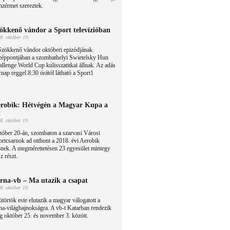
nzérmet szereztek.
ökkenő vándor a Sport televízióban
8. október 19.
Szökkenő vándor októberi epizódjának
zéppontjában a szombathelyi Swietelsky Hun
llenge World Cup kulisszatitkai állnak. Az adás
nap reggel 8:30 órától látható a Sport1
robik: Hétvégén a Magyar Kupa a
t
8. október 19.
óber 20-án, szombaton a szarvasi Városi
rtcsarnok ad otthont a 2018. évi Aerobik
ek. A megmérettetésen 23 egyesület mintegy
z részt.
rna-vb – Ma utazik a csapat
8. október 18.
törtök este elutazik a magyar válogatott a
na-világbajnokságra. A vb-t Katarban rendezik
 október 25. és november 3. között.