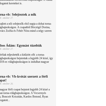
logatott kereteket is.
rna-vb: Selejteztek a nők
8. október 27.
ajlott a női selejtezők első napja a dohai torna-
lágbajnokságon. A csapatból Böczögő Dorina,
vács Zsófia és Fehér Nóra mind a négy szeren
bos Ádám: Egymást tüzeltük
8. október 27.
érfiak teljesítették a kitűzött célt: a torna-
ágbajnokságon bejutottak a legjobb 24 közé, így
019-es világbajnokságon is indulhat magyar
rna-vb: Vb-kvótát szerzett a férfi
apat!
8. október 26.
agyar férfi csapat bejutott legjobb 24 közé a
ai torna-világbajnokságon. A Vecsernyés
 Boncsér Krisztián, Kardos Botond, Ryan
ogatott...