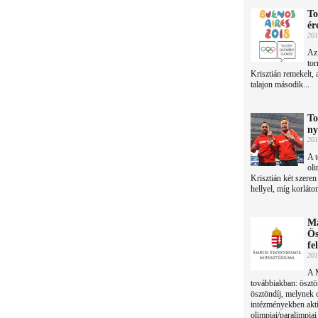
To
ér
201
Az 
tor
Krisztián remekelt, 
talajon második...
To
ny
201
A t
oli
Krisztián két szere
hellyel, míg korláto
Ma
Ös
fe
201
A M
továbbiakban: ösztö
ösztöndíj, melynek c
intézményekben aktí
olimpiai/paralimpia