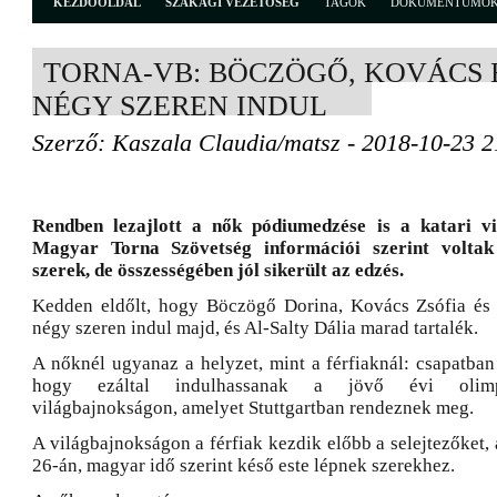
KEZDŐOLDAL
SZAKÁGI VEZETŐSÉG
TAGOK
DOKUMENTUMO
TORNA-VB: BÖCZÖGŐ, KOVÁCS 
NÉGY SZEREN INDUL
Szerző: Kaszala Claudia/matsz - 2018-10-23 2
Rendben lezajlott a nők pódiumedzése is a katari v
Magyar Torna Szövetség információi szerint volta
szerek, de összességében jól sikerült az edzés.
Kedden eldőlt, hogy Böczögő Dorina, Kovács Zsófia és
négy szeren indul majd, és Al-Salty Dália marad tartalék.
A nőknél ugyanaz a helyzet, mint a férfiaknál: csapatban
hogy ezáltal indulhassanak a jövő évi olimpi
világbajnokságon, amelyet Stuttgartban rendeznek meg.
A világbajnokságon a férfiak kezdik előbb a selejtezőket
26-án, magyar idő szerint késő este lépnek szerekhez.