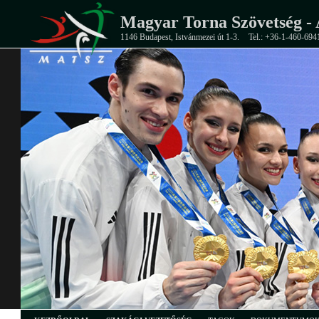
Magyar Torna Szövetség - 
1146 Budapest, Istvánmezei út 1-3.
Tel.: +36-1-460-694