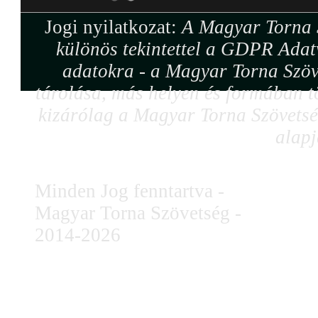
Jogi nyilatkozat:
A Magyar Torna S
különös tekintettel a GDPR Adat
adatokra - a Magyar Torna Szöv
tárolása, más helyen és formában tö
kizárólag a Magyar Torna Szövetség
alapj
Minden Jog fenntartva -
Magyar Torna Szövetség -
2014-2026