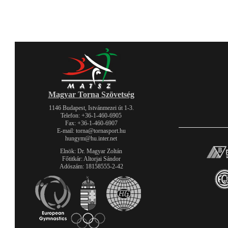
Magyar Torna Szövetség
1146 Budapest, Istvánmezei út 1-3.
Telefon: +36-1-460-6905
Fax: +36-1-460-6907
E-mail: torna@tornasport.hu
hungym@hu.inter.net
Elnök: Dr. Magyar Zoltán
Főtitkár: Altorjai Sándor
Adószám: 18158555-2-42