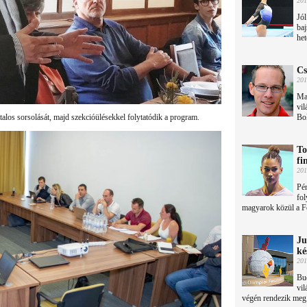
201
Jól
baj
het
Cs
201
Ma 
vil
Bo
alos sorsolását, majd szekcióülésekkel folytatódik a program.
To
fi
201
Pén
fol
magyarok közül a Fe
Ju
ké
201
Bud
vil
végén rendezik meg