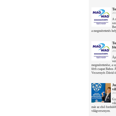
To
201
A n
szo
Ber
a megmérettetés hel
To
fé
201
Ápr
ve
megmérettetése, a s
férfi csapat Babos
Vecsernyés Dávid ös
Ju
vi
201
Győ
vil
már az első forduló
világversenyen.