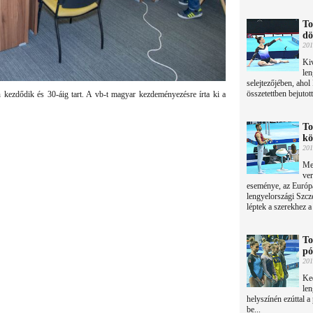
To
dö
201
Kiv
len
selejtezőjében, aho
összetettben bejutot
n kezdődik és 30-áig tart. A vb-t magyar kezdeményezésre írta ki a
To
kö
201
Meg
ve
eseménye, az Európa
lengyelországi Szcze
léptek a szerekhez a
To
pó
201
Ked
len
helyszínén ezúttal 
be...