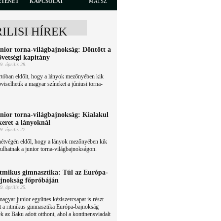
RTÉNET
KAPCSOLAT
MATSZ
RILISI HÍREK
nior torna-világbajnokság: Döntött a
övetségi kapitány
9. április 28.
tóban eldőlt, hogy a lányok mezőnyében kik
viselhetik a magyar színeket a júniusi torna-
nior torna-világbajnokság: Kialakul
keret a lányoknál
9. április 27.
hétvégén eldől, hogy a lányok mezőnyében kik
ulhatnak a junior torna-világbajnokságon.
tmikus gimnasztika: Túl az Európa-
jnokság főpróbáján
9. április 25.
agyar junior együttes kéziszercsapat is részt
t a ritmikus gimnasztika Európa-bajnokság
k az Baku adott otthont, ahol a kontinensviadalt