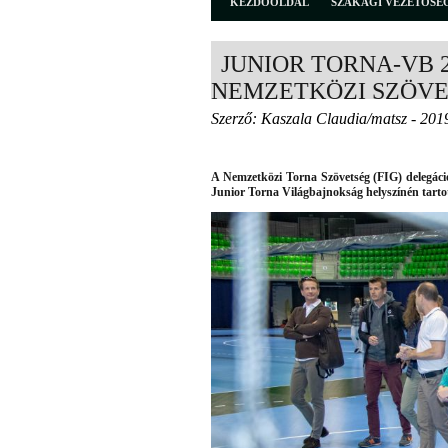
KEZDŐOLDAL
SZAKÁGI VEZETŐSÉ
JUNIOR TORNA-VB 
NEMZETKÖZI SZÖV
Szerző: Kaszala Claudia/matsz - 201
A Nemzetközi Torna Szövetség (FIG) delegáció
Junior Torna Világbajnokság helyszínén tartot