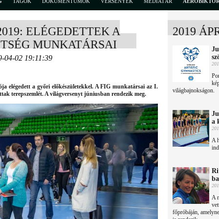
G
TAGOK
DOKUMENTUMOK
VERSENYEK
MÉDIATÁR
AEROBIKTÖ
2019: ELÉGEDETTEK A
2019 ÁP
ETSÉG MUNKATÁRSAI
Ju
sz
9-04-02 19:11:39
201
Por
kép
ja elégedett a győri előkészületekkel. A FIG munkatársai az I.
világbajnokságon.
tak terepszemlét. A világversenyt júniusban rendezik meg.
Ju
a 
201
A 
ind
Ri
ba
201
A m
vet
főpróbáján, amelyne