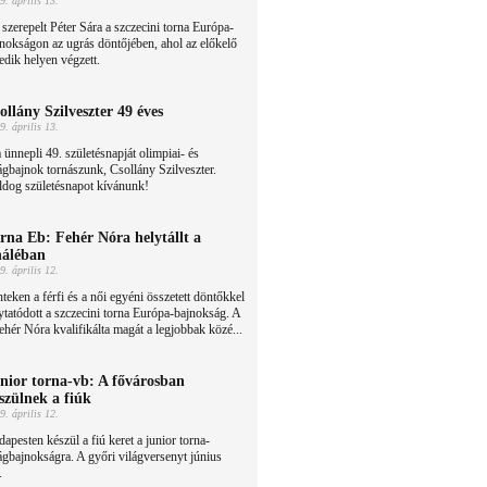
9. április 13.
 szerepelt Péter Sára a szczecini torna Európa-
nokságon az ugrás döntőjében, ahol az előkelő
edik helyen végzett.
ollány Szilveszter 49 éves
9. április 13.
ünnepli 49. születésnapját olimpiai- és
ágbajnok tornászunk, Csollány Szilveszter.
ldog születésnapot kívánunk!
rna Eb: Fehér Nóra helytállt a
náléban
9. április 12.
teken a férfi és a női egyéni összetett döntőkkel
ytatódott a szczecini torna Európa-bajnokság. A
hér Nóra kvalifikálta magát a legjobbak közé...
nior torna-vb: A fővárosban
szülnek a fiúk
9. április 12.
apesten készül a fiú keret a junior torna-
ágbajnokságra. A győri világversenyt június
.