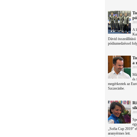
To
pó
201
A 
Ka
Dávid összeállítású
pódiumedzéssel foly
To
a 
201
Már
és 
megérkeztek az Euró
Szczecinbe.
Ri
si
201
Spo
egy
„Sofia Cup 2019” el
aranyérmes lett.