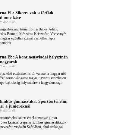
rna Eb: Sikeres volt a férfiak
diumedzése
9. április 08.
lengyelországi torna Eb-n a Babos Ádám,
rdos Botond, Mészáros Krisztofer, Vecsernyés
 magyar együttes számára a hétfői nap a
tatódott.
rna Eb: A kontinensviadal helyszínén
magyarok
9. április 07.
 az első edzéseken is túl vannak a magyar női
férfi torna válogatott tagjai, ugyanis szombaton
pa-bajnokság helyszínére, a lengyelországi
tmikus gimnasztika: Sporttörténelmi
ker a junioroknál
9. április 06.
rttörténelmi sikert ért el a magyar junior
üttes kéziszercsapat a ritmikus gimnasztikázók
nevezésű viadalán Szófiában, ahol szalaggal