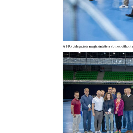
A FIG delegációja megtekintette a vb-nek otthont a