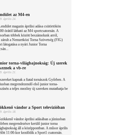
ndület az M4-en
9. április 24.
endület magazin áprilisi adása csütörtökön
00 órától látható az M4 sportcsatornán. A
sorban többek között beszámolunk arról,
 zárult a Nemzetközi Torna Szövetség (FIG)
i látogatása a nyári Junior Torna
sán...
nior torna-világbajnokság: Új szerek
keznek a vb-re
9. április 21.
szereket kapnak a fiatal tornászok Győrben. A
iusban megrendezendő első junior torna-
színén a teljes mezőny új szereken mutathatja be
ökkenő vándor a Sport televízióban
9. április 18.
zökkenő vándor áprilisi adásában a júniusban
őrben megrendezésre kerülő junior torna
ágbajnokság áll a középpontban. A műsor április
előtt 11:00-kor kezdődik a Sport1 csatornán.