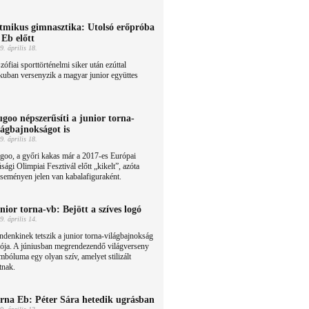
tmikus gimnasztika: Utolsó erőpróba
 Eb előtt
9. április 18.
zófiai sporttörténelmi siker után ezúttal
uban versenyzik a magyar junior együttes
goo népszerűsíti a junior torna-
lágbajnokságot is
9. április 18.
goo, a győri kakas már a 2017-es Európai
úsági Olimpiai Fesztivál előtt „kikelt”, azóta
seményen jelen van kabalafiguraként.
nior torna-vb: Bejött a szíves logó
9. április 14.
denkinek tetszik a junior torna-világbajnokság
gója. A júniusban megrendezendő világverseny
mbóluma egy olyan szív, amelyet stilizált
tnak.
rna Eb: Péter Sára hetedik ugrásban