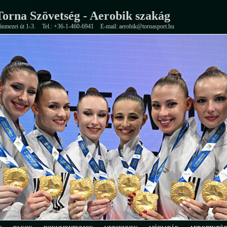
orna Szövetség - Aerobik szakág
ánmezei út 1-3.
Tel.: +36-1-460-6941
E-mail: aerobik@tornasport.hu