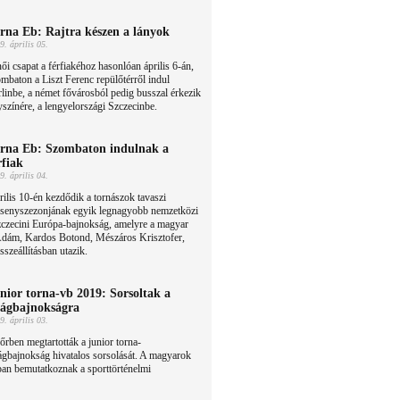
rna Eb: Rajtra készen a lányok
9. április 05.
ői csapat a férfiakéhoz hasonlóan április 6-án,
mbaton a Liszt Ferenc repülőtérről indul
linbe, a német fővárosból pedig busszal érkezik
yszínére, a lengyelországi Szczecinbe.
rna Eb: Szombaton indulnak a
rfiak
9. április 04.
ilis 10-én kezdődik a tornászok tavaszi
rsenyszezonjának egyik legnagyobb nemzetközi
zczecini Európa-bajnokság, amelyre a magyar
 Ádám, Kardos Botond, Mészáros Krisztofer,
szeállításban utazik.
nior torna-vb 2019: Sorsoltak a
lágbajnokságra
9. április 03.
rben megtartották a junior torna-
ágbajnokság hivatalos sorsolását. A magyarok
ban bemutatkoznak a sporttörténelmi