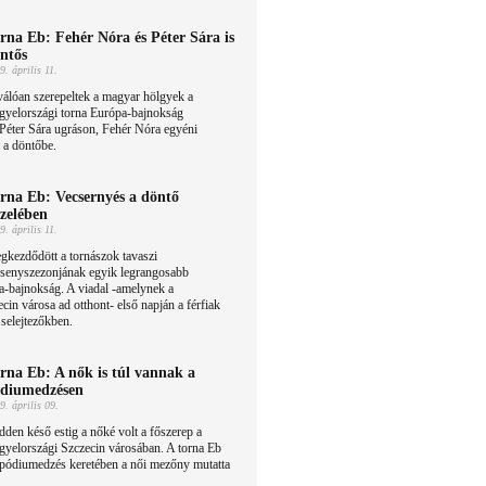
rna Eb: Fehér Nóra és Péter Sára is
ntős
9. április 11.
álóan szerepeltek a magyar hölgyek a
gyelországi torna Európa-bajnokság
l Péter Sára ugráson, Fehér Nóra egyéni
t a döntőbe.
rna Eb: Vecsernyés a döntő
zelében
9. április 11.
kezdődött a tornászok tavaszi
rsenyszezonjának egyik legrangosabb
-bajnokság. A viadal -amelynek a
cin városa ad otthont- első napján a férfiak
 selejtezőkben.
rna Eb: A nők is túl vannak a
diumedzésen
9. április 09.
den késő estig a nőké volt a főszerep a
gyelországi Szczecin városában. A torna Eb
a pódiumedzés keretében a női mezőny mutatta