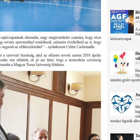
Ri
az
201
A s
Bak
sajtócsapatának elmondta, nagy megtiszteltetés számára, hogy részt
kéziszercsapat.
y veretes sportmúlttal rendelkezik, valamint érzékelhető az is, hogy
 vagyunk az előkészületekkel”
– nyilatkozott Celine Cachemaille.
Hu
rt a szervező bizottság, ahol az előzetes tervek szerint 2019 április
vi
nka van előttünk, de jó azt látni, hogy a nemzetközi szövetség
201
 mondta a Magyar Torna Szövetség főtitkára.
Hu
Ifj
minden győri sporte
Ju
201
Min
lo
szi
tornász figurák alko
To