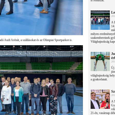
is rendezik.
Le
201
A L
14.
mű
milyen eredménnyel
szakembereinek győr
dó Audi Arénát, a szállásokat és az Olimpiai Sportparkot is.
Világbajnokság kapc
Ju
ér
201
Új 
jún
világbajnokság hely
a gyakorlatait.
Sz
201
A S
Gy
vil
21-én, vasárnap dél