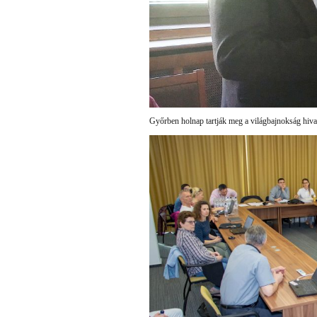
Győrben holnap tartják meg a világbajnokság hivat