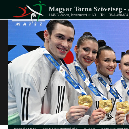
Magyar Torna Szövetség - 
1146 Budapest, Istvánmezei út 1-3.
Tel.: +36-1-460-694