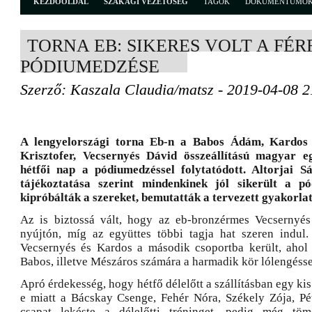
KEZDŐOLDAL
SZAKÁGI VEZETŐSÉG
TAGOK
DOKUMENTUMO
TORNA EB: SIKERES VOLT A FÉR
PÓDIUMEDZÉSE
Szerző: Kaszala Claudia/matsz - 2019-04-08 2
A lengyelországi torna Eb-n a Babos Ádám, Kardos
Krisztofer, Vecsernyés Dávid összeállítású magyar 
hétfői nap a pódiumedzéssel folytatódott. Altorjai S
tájékoztatása szerint mindenkinek jól sikerült a p
kipróbálták a szereket, bemutatták a tervezett gyakorla
Az is biztossá vált, hogy az eb-bronzérmes Vecsernyés
nyújtón, míg az együttes többi tagja hat szeren indul.
Vecsernyés és Kardos a második csoportba került, ahol
Babos, illetve Mészáros számára a harmadik kör lólengésse
Apró érdekesség, hogy hétfő délelőtt a szállításban egy kis
e miatt a Bácskay Csenge, Fehér Nóra, Székely Zója, Pét
csapat lekéste a délelőtti tréninget, pedig még töm