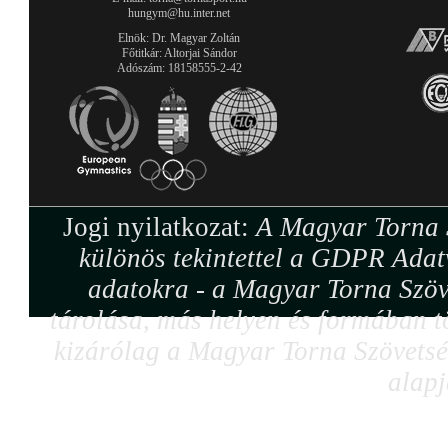
hungym@hu.inter.net
Elnök: Dr. Magyar Zoltán
Főtitkár: Altorjai Sándor
Adószám: 18158555-2-42
Jogi nyilatkozat:
A Magyar Torna S
különös tekintettel a GDPR Adat
adatokra - a Magyar Torna Szöv
tárolása, más helyen és formában tö
kizárólag a Magyar Torna Szövetség
alapj