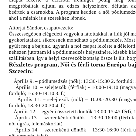
megpróbáltak eljutni az edzés helyszínére, délután 
beértek a csarnokba. A program kedden a női pódiumedzé
ahol a mieink is a szerekhez lépnek.
Altorjai Sándor, csapatvezető:
Összességében elégedett vagyok a látottakkal, a fiúk jól m
gyakorlataikat, sikeresnek mondható a pódiumedzés. Most
gyűlt meg a bajunk, ugyanis a női csapat lekéste a délelőtti 
nehezen jutottam ki a pódiumedzés helyszínére, kisebb káos
szállításban, így a helyi szervezőbizottság össze is ült, hog
Részletes program, Női és férfi torna Európa-ba
Szczecin:
Április 9. – pódiumedzés (nők); 13:30-15:30 2. forduló; 1
Április 10. – selejtezők (férfiak) - 10:00-19:10 (magya
forduló; 16:30-19:10 3. f.)
Április 11. – selejtezők (nők) – 10:00-20:30 (magyar
forduló; 18:30-20:30 4. f.)
Április 12. – egyéni összetett döntők 13:00-15:45 férfi, 
Április 13. – szerenkénti döntők – 13:30-16:00 (férfi tal
női ugrás, felemáskorlát)
Április 14. – szerenkénti döntők – 13:30-16:00 (férfi ug
női gerenda, talaj)