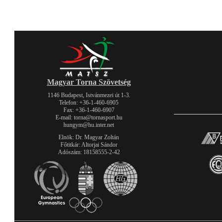
Magyar Torna Szövetség
1146 Budapest, Istvánmezei út 1-3.
Telefon: +36-1-460-6905
Fax: +36-1-460-6907
E-mail: torna@tornasport.hu
hungym@hu.inter.net
Elnök: Dr. Magyar Zoltán
Főtitkár: Altorjai Sándor
Adószám: 18158555-2-42