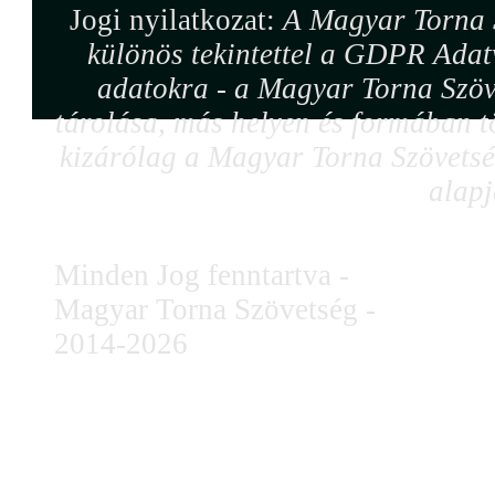
Jogi nyilatkozat:
A Magyar Torna S
különös tekintettel a GDPR Adat
adatokra - a Magyar Torna Szöv
tárolása, más helyen és formában tö
kizárólag a Magyar Torna Szövetség
alapj
Minden Jog fenntartva -
Magyar Torna Szövetség -
2014-2026