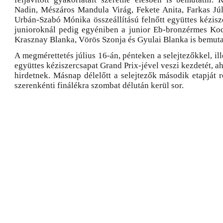
Nadin, Mészáros Mandula Virág, Fekete Anita, Farkas Jú
Urbán-Szabó Mónika összeállítású felnőtt együttes kézisze
junioroknál pedig egyéniben a junior Eb-bronzérmes Koc
Krasznay Blanka, Vörös Szonja és Gyulai Blanka is bemuta
A megmérettetés július 16-án, pénteken a selejtezőkkel, ill
együttes kéziszercsapat Grand Prix-jével veszi kezdetét, a
hirdetnek. Másnap délelőtt a selejtezők második etapját 
szerenkénti finálékra szombat délután kerül sor.