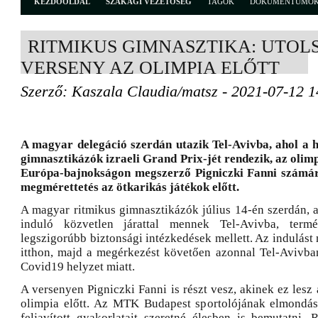
KEZDŐOLDAL
SZAKÁGI VEZETŐSÉG
TAGOK
DOKUMENTUMO
RITMIKUS GIMNASZTIKA: UTOL
VERSENY AZ OLIMPIA ELŐTT
Szerző: Kaszala Claudia/matsz - 2021-07-12 1
A magyar delegáció szerdán utazik Tel-Avivba, ahol a 
gimnasztikázók izraeli Grand Prix-jét rendezik, az olimp
Európa-bajnokságon megszerző Pigniczki Fanni számára
megmérettetés az ötkarikás játékok előtt.
A magyar ritmikus gimnasztikázók július 14-én szerdán, a
induló közvetlen járattal mennek Tel-Avivba, termé
legszigorúbb biztonsági intézkedések mellett. Az indulás
itthon, majd a megérkezést követően azonnal Tel-Avivban 
Covid19 helyzet miatt.
A versenyen Pigniczki Fanni is részt vesz, akinek ez lesz 
olimpia előtt. Az MTK Budapest sportolójának elmondás
feljavított gyakorlatait szeretné élesben is bemutatni. 