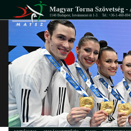
Magyar Torna Szövetség - 
1146 Budapest, Istvánmezei út 1-3.
Tel.: +36-1-460-694