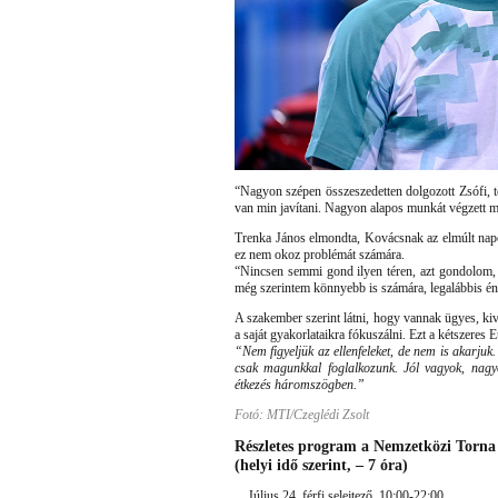
“Nagyon szépen összeszedetten dolgozott Zsófi, t
van min javítani. Nagyon alapos munkát végzett mi
Trenka János elmondta, Kovácsnak az elmúlt napok
ez nem okoz problémát számára.
“Nincsen semmi gond ilyen téren, azt gondolom, Z
még szerintem könnyebb is számára, legalábbis én 
A szakember szerint látni, hogy vannak ügyes, kiv
a saját gyakorlataikra fókuszálni. Ezt a kétszeres 
“Nem figyeljük az ellenfeleket, de nem is akarjuk.
csak magunkkal foglalkozunk. Jól vagyok, nag
étkezés háromszögben.”
Fotó: MTI/Czeglédi Zsolt
Részletes program a Nemzetközi Torna S
(helyi idő szerint, – 7 óra)
Július 24. férfi selejtező, 10:00-22:00