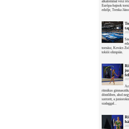
alkalommal vesz rés
Európa-bajnok torná
edzője, Trenka Jáno
To
ta
202
Sze
edz
tornász, Kovács Zsóf
tokiói olimpián.
Ri
ju
fe
202
Az 
ritmikus gimnasztik
döntőiben, ahol neg
szerzett, a juniorok
szalaggal...
Ri
há
202