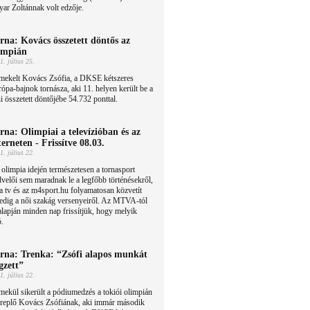
ar Zoltánnak volt edzője.
rna: Kovács összetett döntős az
impián
1. július 25.
mekelt Kovács Zsófia, a DKSE kétszeres
ópa-bajnok tornásza, aki 11. helyen került be a
i összetett döntőjébe 54.732 ponttal.
rna: Olimpiai a televízióban és az
terneten - Frissítve 08.03.
1. július 22.
olimpia idején természetesen a tornasport
velői sem maradnak le a legfőbb történésekről,
 tv és az m4sport.hu folyamatosan közvetít
pedig a női szakág versenyeiről. Az MTVA-tól
alapján minden nap frissítjük, hogy melyik
ó.
rna: Trenka: “Zsófi alapos munkát
gzett”
1. július 22.
ekül sikerült a pódiumedzés a tokiói olimpián
ereplő Kovács Zsófiának, aki immár második