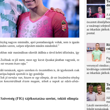
To
dö
202
A k
csü
összetett döntőjében
a vasárnapi selejtez
az ötkarikás játékok
ponttal.
ényleg nagyon minimális, apró pontatlanságok voltak, nem is igazán
Ri
nden szeren, szépen teljesített minden mindenhol.”
cs
ban már maximálisan sikerült átállnia a távol-keleti időzónára, így
202
Pi
sófinak ez jól ment, most egy kicsit éjszakai járatban vagyunk, ez
kös
ezt veszem észre rajta.”
versenyző ritmikus
kiválósága csütörtö
áló tornászok, egyes szereken és összetettben is, de igyekeznek csak
az ötkarikás játékok
Európa-bajnok sportoló is így gondolja:
 Sok jó tornász van, hiszen ez egy olimpia, de ezt leszámítva tényleg
yon koncentráltnak érzem magam, telnek a napok az edzés-alvás-
To
él
202
Júl
zövetség (FIG) tájékoztatása szerint, tokiói olimpia
mag
László mesteredző, 
felnőtt tornászána