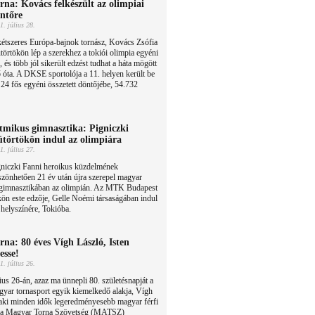
rna: Kovács felkészült az olimpiai
ntőre
1. július 28.
étszeres Európa-bajnok tornász, Kovács Zsófia
törtökön lép a szerekhez a tokiói olimpia egyéni
, és több jól sikerült edzést tudhat a háta mögött
ő óta. A DKSE sportolója a 11. helyen került be
 24 fős egyéni összetett döntőjébe, 54.732
tmikus gimnasztika: Pigniczki
ütörtökön indul az olimpiára
1. július 27.
gniczki Fanni heroikus küzdelmének
zönhetően 21 év után újra szerepel magyar
 gimnasztikában az olimpián. Az MTK Budapest
kön este edzője, Gelle Noémi társaságában indul
 helyszínére, Tokióba.
rna: 80 éves Vígh László, Isten
tesse!
1. július 26.
ius 26-án, azaz ma ünnepli 80. születésnapját a
yar tornasport egyik kiemelkedő alakja, Vígh
aki minden idők legeredményesebb magyar férfi
k, a Magyar Torna Szövetség (MATSZ)