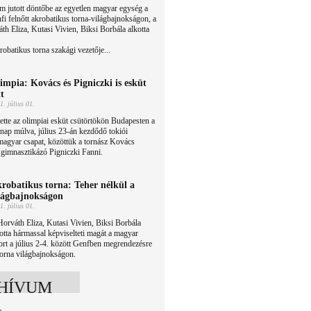
 jutott döntőbe az egyetlen magyar egység a
fi felnőtt akrobatikus torna-világbajnokságon, a
th Eliza, Kutasi Vivien, Biksi Borbála alkotta
obatikus torna szakági vezetője...
impia: Kovács és Pigniczki is esküt
tt
1. július 01.
ette az olimpiai esküt csütörtökön Budapesten a
nap múlva, július 23-án kezdődő tokiói
magyar csapat, közöttük a tornász Kovács
s gimnasztikázó Pigniczki Fanni.
robatikus torna: Teher nélkül a
lágbajnokságon
1. július 01.
orváth Eliza, Kutasi Vivien, Biksi Borbála
otta hármassal képviselteti magát a magyar
ort a július 2-4. között Genfben megrendezésre
torna világbajnokságon.
HÍVUM