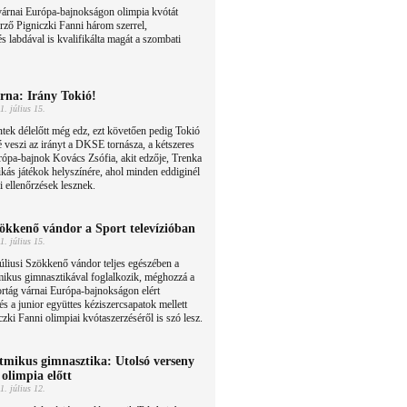
várnai Európa-bajnokságon olimpia kvótát
rző Pigniczki Fanni három szerrel,
és labdával is kvalifikálta magát a szombati
rna: Irány Tokió!
1. július 15.
tek délelőtt még edz, ezt követően pedig Tokió
é veszi az irányt a DKSE tornásza, a kétszeres
ópa-bajnok Kovács Zsófia, akit edzője, Trenka
ikás játékok helyszínére, ahol minden eddiginél
i ellenőrzések lesznek.
ökkenő vándor a Sport televízióban
1. július 15.
úliusi Szökkenő vándor teljes egészében a
mikus gimnasztikával foglalkozik, méghozzá a
rtág várnai Európa-bajnokságon elért
 és a junior együttes kéziszercsapatok mellett
zki Fanni olimpiai kvótaszerzéséről is szó lesz.
tmikus gimnasztika: Utolsó verseny
 olimpia előtt
1. július 12.