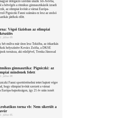
agyar delegáció szerdán utazik Tel-Avivba,
l a hétvégén a ritmikus gimnasztikázók izraeli
zik, az olimpiai kvótát a várnai Európa-
ző Pigniczki Fanni számára ez lesz az utolsó
arikás játékok előtt.
rna: Végső fázisban az olimpiai
lkészülés
1. július 09.
 hét múlva már úton lesz Tokióba, az ötkarikás
tékok helyszínére Kovács Zsófia, a DKSE
jnok tornásza, aki edzőjével, Trenka Jánossal
tmikus gimnasztika: Pigniczki: az
impiai mindenek felett
1. július 08.
niczki Fanni sporttörténelmi tettet hajtott végre
al, hogy olimpiai kvótát szerzett a várnai
a Európa-bajnokságon, így 21 év után ismét
robatikus torna vb: Nem sikerült a
avúr
1. július 05.