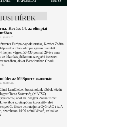
RTÉNET
KAPCSOLAT
MATSZ
LIUSI HÍREK
rna: Kovács 14. az olimpiai
ntőben
1. július 29.
étszeres Európa-bajnok tornász, Kovács Zsófia
 teljesített a tokiói olimpia egyéni összetett
14. helyen végzett 53.433 ponttal. 29 éve nem
és az ötkarikás játékokon az egyéni összetett
yar tornában, akkor Barcelonában Ónodi
dik.
ndület az M4Sport+ csatornán
1. július 29.
úliusi Lendületben beszámolunk többek között
Magyar Torna Szövetség (MATSZ)
gyűléséről, ahol Dr. Magyar Zoltánt ismét
k, továbbá az utánpótlás korosztály első
senyeiről, illetve bemutatjuk a Győri AC-t is. A
n, szombaton 14:00 órától látható, ezúttal az
n.