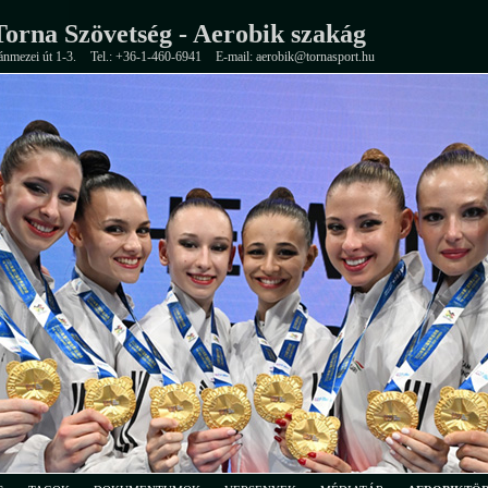
orna Szövetség - Aerobik szakág
ánmezei út 1-3.
Tel.: +36-1-460-6941
E-mail: aerobik@tornasport.hu