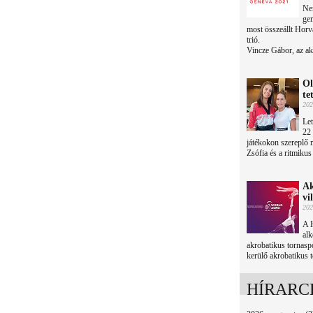
Nem
gen
most összeállt Horvá
trió.
Vincze Gábor, az akr
Ol
te
202
Let
22 
játékokon szereplő 
Zsófia és a ritmiku
Ak
vi
202
A H
alk
akrobatikus tornasp
kerülő akrobatikus 
HÍRARC