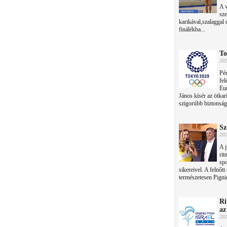
A 
sze
karikával,szalaggal 
finálékba...
To
202
Pén
fel
Eur
János kísér az ötkar
szigorúbb biztonság
Sz
202
A j
rit
spo
sikereivel. A felnőtt
természetesen Pignic
Ri
az
202