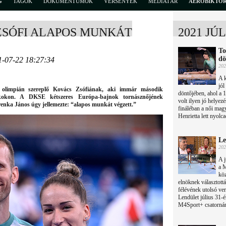
G
TAGOK
DOKUMENTUMOK
VERSENYEK
MÉDIATÁR
AEROBIKTÖ
ZSÓFI ALAPOS MUNKÁT
2021 JÚ
To
dö
1-07-22 18:27:34
202
A k
jól
 olimpián szereplő Kovács Zsófiának, aki immár második
döntőjében, ahol a 
ékokon. A DKSE kétszeres Európa-bajnok tornásznőjének
volt ilyen jó helyez
Trenka János úgy jellemezte: “alapos munkát végzett.”
fináléban a női mag
Henrietta lett nyolca
Le
202
A j
a 
köz
elnöknek választottá
félévének utolsó ver
Lendület július 31-é
M4Sport+ csatorná