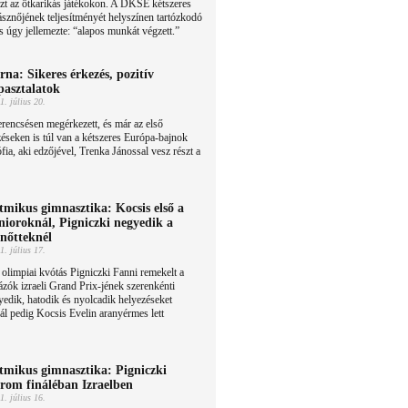
zt az ötkarikás játékokon. A DKSE kétszeres
sznőjének teljesítményét helyszínen tartózkodó
s úgy jellemezte: “alapos munkát végzett.”
rna: Sikeres érkezés, pozitív
pasztalatok
1. július 20.
rencsésen megérkezett, és már az első
éseken is túl van a kétszeres Európa-bajnok
ia, aki edzőjével, Trenka Jánossal vesz részt a
tmikus gimnasztika: Kocsis első a
nioroknál, Pigniczki negyedik a
lnőtteknél
1. július 17.
olimpiai kvótás Pigniczki Fanni remekelt a
ázók izraeli Grand Prix-jének szerenkénti
yedik, hatodik és nyolcadik helyezéseket
nál pedig Kocsis Evelin aranyérmes lett
tmikus gimnasztika: Pigniczki
rom fináléban Izraelben
1. július 16.