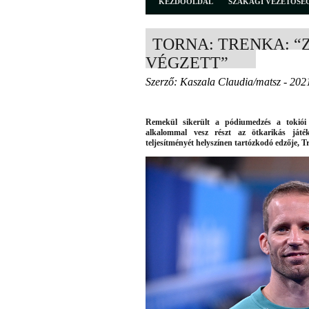
KEZDŐOLDAL
SZAKÁGI VEZETŐSÉ
TORNA: TRENKA: “
VÉGZETT”
Szerző: Kaszala Claudia/matsz - 202
Remekül sikerült a pódiumedzés a tokiói
alkalommal vesz részt az ötkarikás ját
teljesítményét helyszínen tartózkodó edzője, 