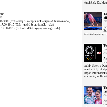
elnökének, Dr. Magy
2:10
To
:10
ol
20:00 (férfi – talaj & lólengés, nők – ugrás & felemáskorlát)
202
:00-19:15 (férfi – gyűrű & ugrás; nők – talaj)
Re
7:00-19:15 (férfi – korlát & nyújtó; nők – gerenda)
Eur
tokiói olimpia egyén
To
in
202
Az 
ked
az M4 Sport, a Duna
mind a férfi, mind 
kapott információk 
csatornán, mi láthat
To
vé
202
Rem
sz