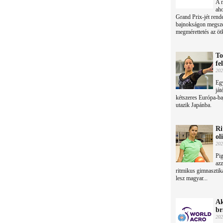
A m
aho
Grand Prix-jét rende
bajnokságon megszer
megmérettetés az ötk
To
fe
202
Egy
já
kétszeres Európa-ba
utazik Japánba.
Ri
ol
202
Pig
azz
ritmikus gimnasztik
lesz magyar...
Ak
br
202