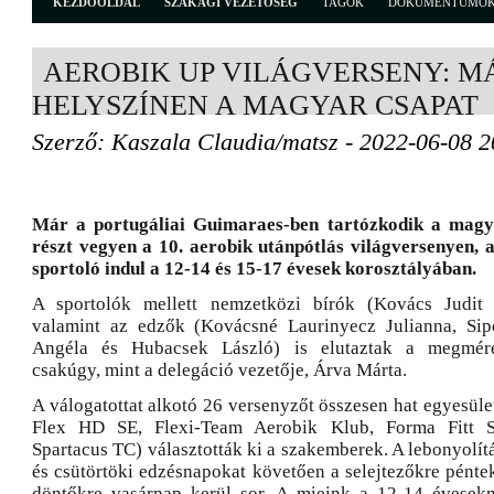
KEZDŐOLDAL
SZAKÁGI VEZETŐSÉG
TAGOK
DOKUMENTUMO
AEROBIK UP VILÁGVERSENY: M
HELYSZÍNEN A MAGYAR CSAPAT
Szerző: Kaszala Claudia/matsz - 2022-06-08 2
Már a portugáliai Guimaraes-ben tartózkodik a magy
részt vegyen a 10. aerobik utánpótlás világversenyen,
sportoló indul a 12-14 és 15-17 évesek korosztályában.
A sportolók mellett nemzetközi bírók (Kovács Judit
valamint az edzők (Kovácsné Laurinyecz Julianna, Sip
Angéla és Hubacsek László) is elutaztak a megméret
csakúgy, mint a delegáció vezetője, Árva Márta.
A válogatottat alkotó 26 versenyzőt összesen hat egyesül
Flex HD SE, Flexi-Team Aerobik Klub, Forma Fitt
Spartacus TC) választották ki a szakemberek. A lebonyolítás
és csütörtöki edzésnapokat követően a selejtezőkre pénte
döntőkre vasárnap kerül sor. A mieink a 12-14 évesek