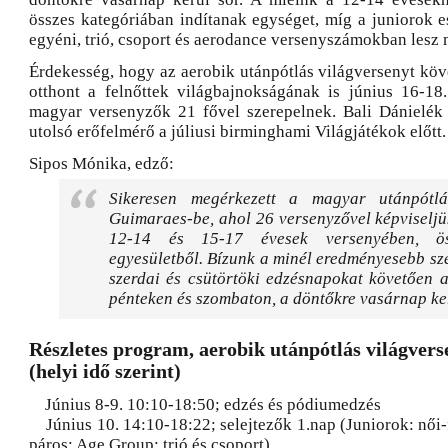
összes kategóriában indítanak egységet, míg a juniorok e
egyéni, trió, csoport és aerodance versenyszámokban lesz 
Érdekesség, hogy az aerobik utánpótlás világversenyt kö
otthont a felnőttek világbajnokságának is június 16-18
magyar versenyzők 21 fővel szerepelnek. Bali Dánielék
utolsó erőfelmérő a júliusi birminghami Világjátékok előtt.
Sipos Mónika, edző:
Sikeresen megérkezett a magyar utánpótlá
Guimaraes-be, ahol 26 versenyzővel képviselj
12-14 és 15-17 évesek versenyében, ös
egyesületből. Bízunk a minél eredményesebb sz
szerdai és csütörtöki edzésnapokat követően a
pénteken és szombaton, a döntőkre vasárnap ker
Részletes program, aerobik utánpótlás világver
(helyi idő szerint)
Június 8-9. 10:10-18:50; edzés és pódiumedzés
Június 10. 14:10-18:22; selejtezők 1.nap (Juniorok: női-
páros; Age Group: trió és csoport)