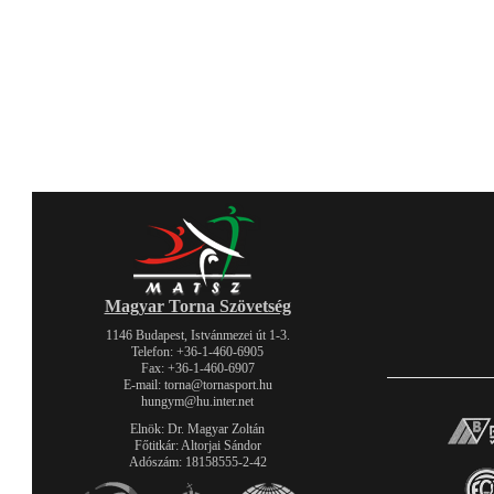
Magyar Torna Szövetség
1146 Budapest, Istvánmezei út 1-3.
Telefon: +36-1-460-6905
Fax: +36-1-460-6907
E-mail: torna@tornasport.hu
hungym@hu.inter.net
Elnök: Dr. Magyar Zoltán
Főtitkár: Altorjai Sándor
Adószám: 18158555-2-42