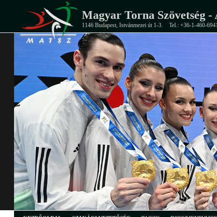
Magyar Torna Szövetség - 
1146 Budapest, Istvánmezei út 1-3.
Tel.: +36-1-460-694