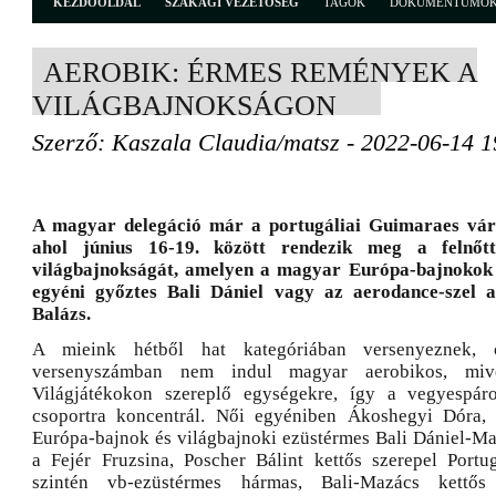
KEZDŐOLDAL
SZAKÁGI VEZETŐSÉG
TAGOK
DOKUMENTUMO
AEROBIK: ÉRMES REMÉNYEK A
VILÁGBAJNOKSÁGON
Szerző: Kaszala Claudia/matsz - 2022-06-14 1
A magyar delegáció már a portugáliai Guimaraes vár
ahol június 16-19. között rendezik meg a felnőt
világbajnokságát, amelyen a magyar Európa-bajnokok i
egyéni győztes Bali Dániel vagy az aerodance-szel 
Balázs.
A mieink hétből hat kategóriában versenyeznek, 
versenyszámban nem indul magyar aerobikos, mive
Világjátékokon szereplő egységekre, így a vegyespáro
csoportra koncentrál. Női egyéniben Ákoshegyi Dóra,
Európa-bajnok és világbajnoki ezüstérmes Bali Dániel-Ma
a Fejér Fruzsina, Poscher Bálint kettős szerepel Portu
szintén vb-ezüstérmes hármas, Bali-Mazács kettős