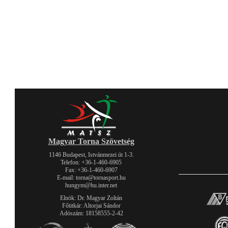
Magyar Torna Szövetség
1146 Budapest, Istvánmezei út 1-3.
Telefon: +36-1-460-6905
Fax: +36-1-460-6907
E-mail: torna@tornasport.hu
hungym@hu.inter.net
Elnök: Dr. Magyar Zoltán
Főtitkár: Altorjai Sándor
Adószám: 18158555-2-42