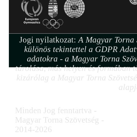
Jogi nyilatkozat:
A Magyar Torna S
különös tekintettel a GDPR Adat
adatokra - a Magyar Torna Szöv
tárolása, más helyen és formában tö
kizárólag a Magyar Torna Szövetség
alapj
Minden Jog fenntartva -
Magyar Torna Szövetség -
2014-2026