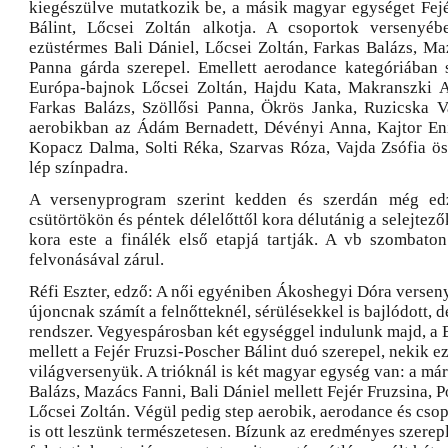
kiegészülve mutatkozik be, a másik magyar egységet Fejé
Bálint, Lőcsei Zoltán alkotja. A csoportok verseny
ezüstérmes Bali Dániel, Lőcsei Zoltán, Farkas Balázs, Ma
Panna gárda szerepel. Emellett aerodance kategóriában 
Európa-bajnok Lőcsei Zoltán, Hajdu Kata, Makranszki A
Farkas Balázs, Szöllősi Panna, Ökrös Janka, Ruzicska V
aerobikban az Ádám Bernadett, Dévényi Anna, Kajtor En
Kopacz Dalma, Solti Réka, Szarvas Róza, Vajda Zsófia öss
lép színpadra.
A versenyprogram szerint kedden és szerdán még edz
csütörtökön és péntek délelőttől kora délutánig a selejtező
kora este a finálék első etapjá tartják. A vb szombat
felvonásával zárul.
Réfi Eszter, edző: A női egyéniben Ákoshegyi Dóra verseny
újoncnak számít a felnőtteknél, sérülésekkel is bajlódott, d
rendszer. Vegyespárosban két egységgel indulunk majd, a 
mellett a Fejér Fruzsi-Poscher Bálint duó szerepel, nekik ez 
világversenyük. A trióknál is két magyar egység van: a má
Balázs, Mazács Fanni, Bali Dániel mellett Fejér Fruzsina, P
Lőcsei Zoltán. Végül pedig step aerobik, aerodance és cso
is ott leszünk természetesen. Bízunk az eredményes szerep