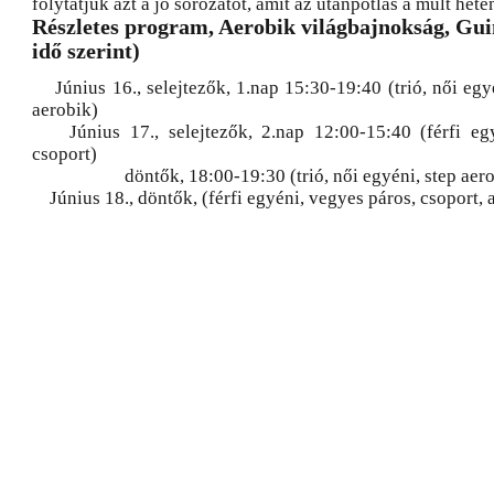
folytatjuk azt a jó sorozatot, amit az utánpótlás a múlt hét
Részletes program, Aerobik világbajnokság, Gui
idő szerint)
Június 16., selejtezők, 1.nap 15:30-19:40 (trió, női egy
aerobik)
Június 17., selejtezők, 2.nap 12:00-15:40 (férfi egy
csoport)
döntők, 18:00-19:30 (trió, női egyéni, step aero
Június 18., döntők, (férfi egyéni, vegyes páros, csoport,