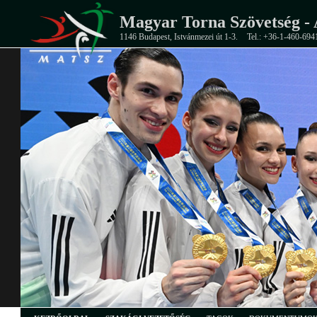
Magyar Torna Szövetség - 
1146 Budapest, Istvánmezei út 1-3.
Tel.: +36-1-460-694