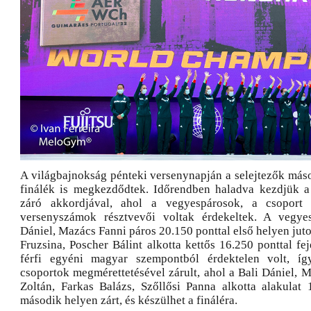
A világbajnokság pénteki versenynapján a selejtezők máso
finálék is megkezdődtek. Időrendben haladva kezdjük a 
záró akkordjával, ahol a vegyespárosok, a csoport 
versenyszámok résztvevői voltak érdekeltek. A vegye
Dániel, Mazács Fanni páros 20.150 ponttal első helyen jutot
Fruzsina, Poscher Bálint alkotta kettős 16.250 ponttal fej
férfi egyéni magyar szempontból érdektelen volt, íg
csoportok megmérettetésével zárult, ahol a Bali Dániel, 
Zoltán, Farkas Balázs, Szőllősi Panna alkotta alakulat
második helyen zárt, és készülhet a fináléra.