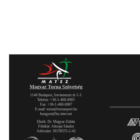
Magyar Torna Szövetség
1146 Budapest, Istvánmezei út 1-3.
Telefon: +36-1-460-6905
Fax: +36-1-460-6907
E-mail: torna@tornasport.hu
hungym@hu.inter.net
Elnök: Dr. Magyar Zoltán
Főtitkár: Altorjai Sándor
Adószám: 18158555-2-42