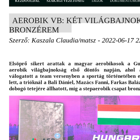
KEZDŐOLDAL
SZAKÁGI VEZETŐSÉG
TAGOK
DOKUMENTUMO
AEROBIK VB: KÉT VILÁGBAJNOK
BRONZÉREM
Szerző: Kaszala Claudia/matsz - 2022-06-17 2
Elsöprő sikert arattak a magyar aerobikosok a Gu
aerobik világbajnokság első döntős napján, ahol
válogatott a team versenyben a sportág történetében e
lett, a trióknál a Bali Dániel, Mazács Fanni, Farkas Bal
dobogó tetejére állhatott, míg a stepaerobik csapat bron