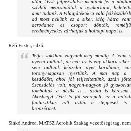
után, kissé felpezsdülve mentünk fel a pódium
szívből megcsináltuk a gyakorlatot, beletett
amit tudunk. A Világjátékokra való felkészülés
ad most nekünk ez a siker. Még hátra van
aerodance és csoport döntők, reméljü
eredményekkel zárhatjuk a holnapi napot is.
Réfi Eszter, edző:
Teljes sokkban vagyunk még mindig. A team r
nyerni tudtunk, de már az is egy akkora siker 
sem tudtunk képzelni ilyet korábban, enn
toronymagasan nyertünk. A mai nap a se
kezdődött, ahol jól teljesítettünk, aztán jöt
Szenzációs volt, nagyon-nagyon jó gyakorlato
tomboltak a nézők is… azóta is keresem 
Ákoshegyi Dóri is jól szerepelt, ez a hatod
fantasztikus volt, aztán a steppesek is
bronzérmet.
Sinkó Andrea, MATSZ Aerobik Szakág vezetőségi tag, nemz