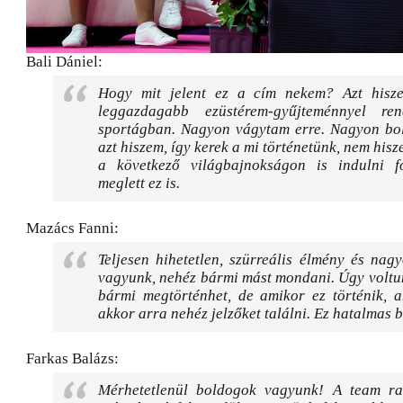
Bali Dániel:
Hogy mit jelent ez a cím nekem? Azt hisz
leggazdagabb ezüstérem-gyűjteménnyel re
sportágban. Nagyon vágytam erre. Nagyon bo
azt hiszem, így kerek a mi történetünk, nem his
a következő világbajnokságon is indulni 
meglett ez is.
Mazács Fanni:
Teljesen hihetetlen, szürreális élmény és na
vagyunk, nehéz bármi mást mondani. Úgy voltu
bármi megtörténhet, de amikor ez történik, 
akkor arra nehéz jelzőket találni. Ez hatalmas 
Farkas Balázs:
Mérhetetlenül boldogok vagyunk! A team r