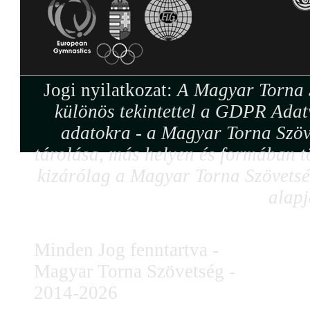
Jogi nyilatkozat:
A Magyar Torna S
különös tekintettel a GDPR Adat
adatokra - a Magyar Torna Szöv
tárolása, más helyen és formában tö
kizárólag a Magyar Torna Szövetség
alapj
Minden Jog fenntartva -
Magyar Torna Szövetség -
2014-2026