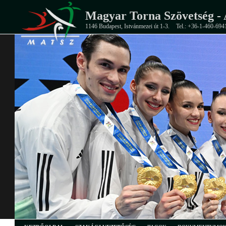
Magyar Torna Szövetség - 
1146 Budapest, Istvánmezei út 1-3.
Tel.: +36-1-460-694