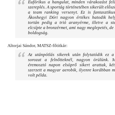
Eufórikus a hangulat, minden várakozást fel
szereplés. A sportág történetében sikerült elős
a team ranking versenyt. Ez is fantasztikus
Ákoshegyi Dóri nagyon értékes hatodik he
tortán pedig a trió aranyérme, illetve a st
elcsípte a bronzérmet, ami nagy meglepetés, d
boldogság.
Altorjai Sándor, MATSZ-főtitkár:
Az utánpótlás sikerek után folytatódik ez a 
sorozat a felnőtteknél, nagyon örülünk. 
éremosztó napon elsöprő sikert arattak, ké
szerzett a magyar aerobik, ilyenre korábban 
volt példa.