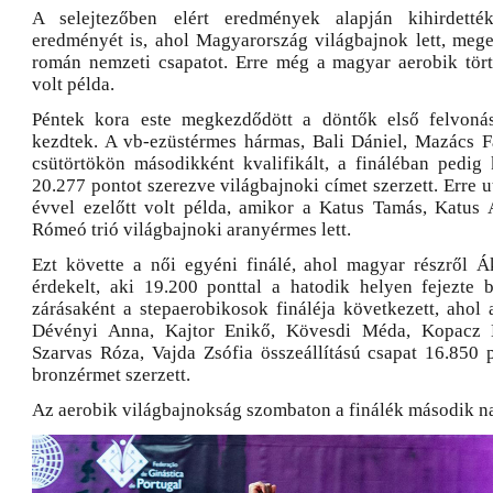
A selejtezőben elért eredmények alapján kihirdett
eredményét is, ahol Magyarország világbajnok lett, mege
román nemzeti csapatot. Erre még a magyar aerobik tör
volt példa.
Péntek kora este megkezdődött a döntők első felvonás
kezdtek. A vb-ezüstérmes hármas, Bali Dániel, Mazács F
csütörtökön másodikként kvalifikált, a fináléban pedig k
20.277 pontot szerezve világbajnoki címet szerzett. Erre u
évvel ezelőtt volt példa, amikor a Katus Tamás, Katus A
Rómeó trió világbajnoki aranyérmes lett.
Ezt követte a női egyéni finálé, ahol magyar részről 
érdekelt, aki 19.200 ponttal a hatodik helyen fejezte 
zárásaként a stepaerobikosok fináléja következett, ahol
Dévényi Anna, Kajtor Enikő, Kövesdi Méda, Kopacz D
Szarvas Róza, Vajda Zsófia összeállítású csapat 16.850 p
bronzérmet szerzett.
Az aerobik világbajnokság szombaton a finálék második na