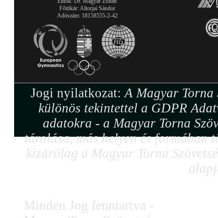
Elnök: Dr. Magyar Zoltán
Főtitkár: Altorjai Sándor
Adószám: 18158555-2-42
Jogi nyilatkozat:
A Magyar Torna S
különös tekintettel a GDPR Adat
adatokra - a Magyar Torna Szöv
tárolása, más helyen és formában tö
kizárólag a Magyar Torna Szövetség
alapj
Minden Jog fenntartva -