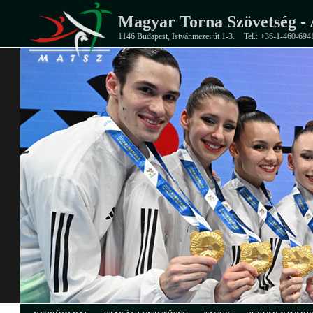
Magyar Torna Szövetség - 
1146 Budapest, Istvánmezei út 1-3.
Tel.: +36-1-460-694