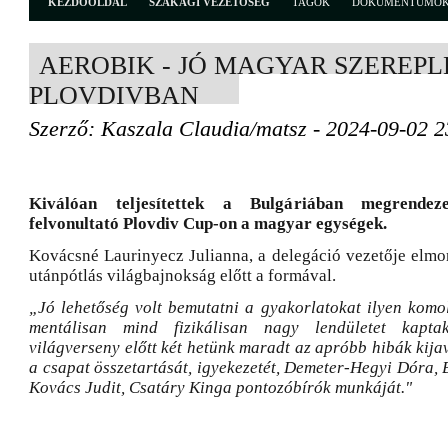
KEZDŐOLDAL
SZAKÁGI VEZETŐSÉG
TAGOK
DOKUMENTUMO
AEROBIK - JÓ MAGYAR SZEREPL
PLOVDIVBAN
Szerző: Kaszala Claudia/matsz - 2024-09-02 2
Kiválóan teljesítettek a Bulgáriában megrendez
felvonultató Plovdiv Cup-on a magyar egységek.
Kovácsné Laurinyecz Julianna, a delegáció vezetője elmon
utánpótlás világbajnokság előtt a formával.
„Jó lehetőség volt bemutatni a gyakorlatokat ilyen kom
mentálisan mind fizikálisan nagy lendületet kapta
világverseny előtt két hetünk maradt az apróbb hibák kij
a csapat összetartását, igyekezetét, Demeter-Hegyi Dóra, 
Kovács Judit, Csatáry Kinga pontozóbírók munkáját."