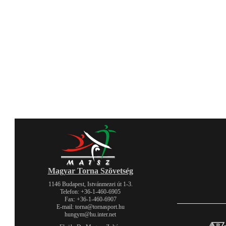
Magyar Torna Szövetség
1146 Budapest, Istvánmezei út 1-3.
Telefon: +36-1-460-6905
Fax: +36-1-460-6907
E-mail: torna@tornasport.hu
hungym@hu.inter.net