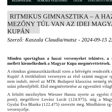
KEZDŐOLDAL
SZAKÁGI VEZETŐSÉG
TAGOK
DOKUMENTUMO
RITMIKUS GIMNASZTIKA – A HA
MEZŐNY TÚL VAN AZ IDEI MAGY
KUPÁN
Szerző: Kaszala Claudia/matsz - 2024-09-15 2
Minden sportágban a hazai versenyeket tekintve, a
mellett kiemelkednek a Magyar Kupa megmérettetések.
A ritmikus gimnasztikázóknál ezen a hétvégén rendezték
Kupát! A törökbálinti versenyen az első számú magyar rg
nem indult, mivel az MTK Budapest klasszisa nemrég tér
utáni pihenőjéből. Első megmérettetése az egyesületi világ
A felnőtt mezőnyben Wiesner Hanna nyerte az egyéni ös
pont), megelőzve Lovász Lucát (124.975), míg a Mag
Gyulai Éva Blanka (122.475) szerezte meg. Mindháron r
versenyzője.