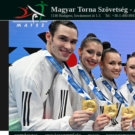
Magyar Torna Szövetség - 
1146 Budapest, Istvánmezei út 1-3.
Tel.: +36-1-460-694