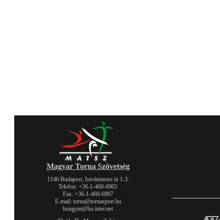
Magyar Torna Szövetség
1146 Budapest, Istvánmezei út 1-3.
Telefon: +36-1-460-6905
Fax: +36-1-460-6907
E-mail: torna@tornasport.hu
hungym@hu.inter.net