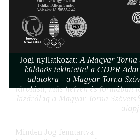
Elnök: Dr. Magyar Zoltán
Főtitkár: Altorjai Sándor
Adószám: 18158555-2-42
Jogi nyilatkozat:
A Magyar Torna S
különös tekintettel a GDPR Adat
adatokra - a Magyar Torna Szöv
tárolása, más helyen és formában tö
kizárólag a Magyar Torna Szövetség
alapj
Minden Jog fenntartva -