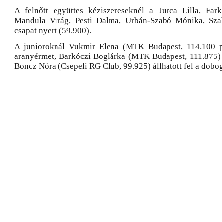
A felnőtt együttes kéziszereseknél a Jurca Lilla, Far
Mandula Virág, Pesti Dalma, Urbán-Szabó Mónika, Sza
csapat nyert (59.900).
A junioroknál Vukmir Elena (MTK Budapest, 114.100 p
aranyérmet, Barkóczi Boglárka (MTK Budapest, 111.875) 
Boncz Nóra (Csepeli RG Club, 99.925) állhatott fel a dobo