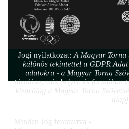
Elnök: Dr. Magyar Zoltán
Főtitkár: Altorjai Sándor
Adószám: 18158555-2-42
Jogi nyilatkozat:
A Magyar Torna S
különös tekintettel a GDPR Adat
adatokra - a Magyar Torna Szöv
tárolása, más helyen és formában tö
kizárólag a Magyar Torna Szövetség
alapj
Minden Jog fenntartva -