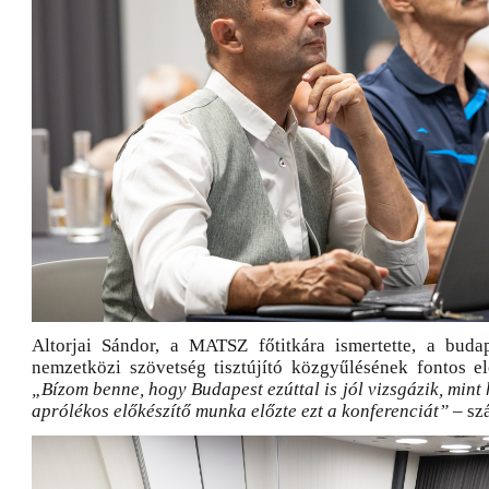
Altorjai Sándor, a MATSZ főtitkára ismertette, a buda
nemzetközi szövetség tisztújító közgyűlésének fontos e
„Bízom benne, hogy Budapest ezúttal is jól vizsgázik, mint 
aprólékos előkészítő munka előzte ezt a konferenciát”
– szá