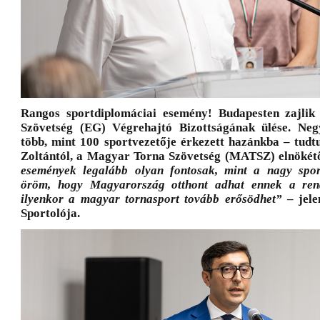
Rangos sportdiplomáciai esemény! Budapesten zajlik
Szövetség (EG) Végrehajtó Bizottságának ülése. Ne
több, mint 100 sportvezetője érkezett hazánkba – tud
Zoltántól, a Magyar Torna Szövetség (MATSZ) elnökét
események legalább olyan fontosak, mint a nagy spo
öröm, hogy Magyarország otthont adhat ennek a rend
ilyenkor a magyar tornasport tovább erősödhet”
– jele
Sportolója.