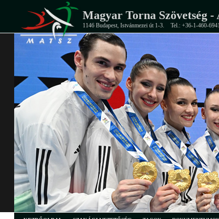
Magyar Torna Szövetség - 
1146 Budapest, Istvánmezei út 1-3.
Tel.: +36-1-460-694