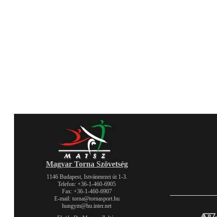
Magyar Torna Szövetség
1146 Budapest, Istvánmezei út 1-3.
Telefon: +36-1-460-6905
Fax: +36-1-460-6907
E-mail: torna@tornasport.hu
hungym@hu.inter.net