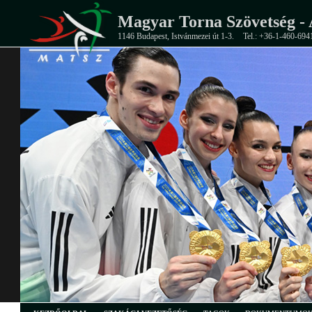
Magyar Torna Szövetség - 
1146 Budapest, Istvánmezei út 1-3.
Tel.: +36-1-460-694