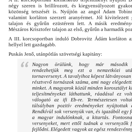
négy szeren is brillírozott, és kiegyensúlyozott gyakor
közönség tetszését is. Nyújtón az angol Adam Tobinn
valamint korláton szerzett aranyérmet. Jól kivitelezett 
talajon és gyűrűn ezüstérem lett. A másik eredmény
Mészáros Krisztofer talajon az első, gyűrűn a harmadik poz
A III. korcsoportban induló Dobrovitz Ádám korláton a
hellyel lett gazdagabb.
Puskás Jenő, utánpótlás szövetségi kapitány:
Nagyon örülünk, hogy már második 
rendezhetjük meg ezt a nemzetközi utá
tornaversenyt. A tavalyihoz képest látványosan
résztvevő tornászok száma, ami nagy elégedetts
minket. A magyarok közül minden korosztályt k
teljesítményeket láthattunk, ráadásul ez vo
válogató az ifi Eb-re. Természetesen volt
túlsúlyban pozitív eredményeket nyújtottak
Rendkívül sok versenyük van, és igazából egy 
a magyar indulónknak, a kitartás. Fontosn
versenyeket, mert ettől tudnak a versenyzők 
fejlődni. Elégedett vagyok az egész rendezvénny