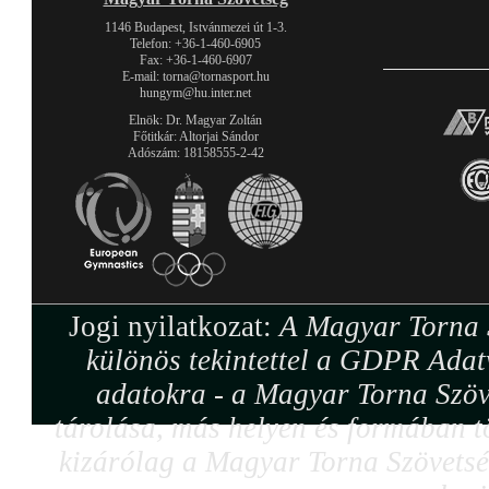
1146 Budapest, Istvánmezei út 1-3.
Telefon: +36-1-460-6905
Fax: +36-1-460-6907
E-mail: torna@tornasport.hu
hungym@hu.inter.net
Elnök: Dr. Magyar Zoltán
Főtitkár: Altorjai Sándor
Adószám: 18158555-2-42
Jogi nyilatkozat:
A Magyar Torna S
különös tekintettel a GDPR Adat
adatokra - a Magyar Torna Szöv
tárolása, más helyen és formában tö
kizárólag a Magyar Torna Szövetség