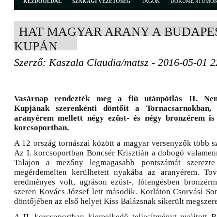
KEZDŐOLDAL
SZAKÁGI VEZETŐSÉG
TAGOK
DOKUMENTUMO
HAT MAGYAR ARANY A BUDAPE
KUPÁN
Szerző: Kaszala Claudia/matsz - 2016-05-01 2
Vasárnap rendezték meg a fiú utánpótlás II. Nem
Kupjának szerenkénti döntőit a Tornacsarnokban,
aranyérem mellett négy ezüst- és négy bronzérem is
korcsoportban.
A 12 ország tornászai között a magyar versenyzők több sz
Az I. korcsoportban Boncsér Krisztián a dobogó valamenny
Talajon a mezőny legmagasabb pontszámát szerezt
megérdemelten kerülhetett nyakába az aranyérem. Tov
eredményes volt, ugráson ezüst-, lólengésben bronzérm
szeren Kovács József lett második. Korláton Csorvási So
döntőjében az első helyet Kiss Balázsnak sikerült megszer
A II. korcsoportban kiemelkedő teljesítményt nyújtott Ba