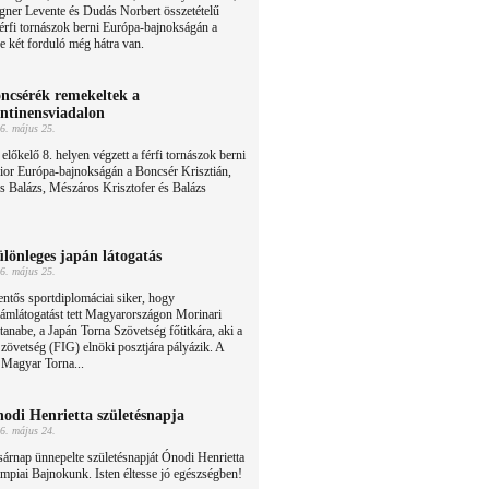
gner Levente és Dudás Norbert összetételű
 férfi tornászok berni Európa-bajnokságán a
e két forduló még hátra van.
ncsérék remekeltek a
ntinensviadalon
6. május 25.
előkelő 8. helyen végzett a férfi tornászok berni
ior Európa-bajnokságán a Boncsér Krisztián,
 Balázs, Mészáros Krisztofer és Balázs
lönleges japán látogatás
6. május 25.
entős sportdiplomáciai siker, hogy
lámlátogatást tett Magyarországon Morinari
anabe, a Japán Torna Szövetség főtitkára, aki a
övetség (FIG) elnöki posztjára pályázik. A
a Magyar Torna...
odi Henrietta születésnapja
6. május 24.
árnap ünnepelte születésnapját Ónodi Henrietta
mpiai Bajnokunk. Isten éltesse jó egészségben!