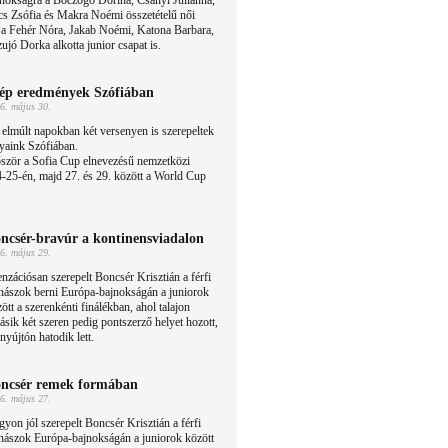
nokságra a Böczögő Dorina, Csányi Julianna,
s Zsófia és Makra Noémi összetételű női
s a Fehér Nóra, Jakab Noémi, Katona Barbara,
jó Dorka alkotta junior csapat is.
ép eredmények Szófiában
6. május 30.
elmúlt napokban két versenyen is szerepeltek
yaink Szófiában.
ször a Sofia Cup elnevezésű nemzetközi
-25-én, majd 27. és 29. között a World Cup
ncsér-bravúr a kontinensviadalon
6. május 29.
nzációsan szerepelt Boncsér Krisztián a férfi
nászok berni Európa-bajnokságán a juniorok
ött a szerenkénti finálékban, ahol talajon
ásik két szeren pedig pontszerző helyet hozott,
yújtón hatodik lett.
ncsér remek formában
6. május 27.
yon jól szerepelt Boncsér Krisztián a férfi
nászok Európa-bajnokságán a juniorok között