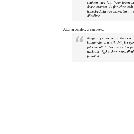
csuklóm úgy fájt, hogy lovon p
össze magam. A fináléban már 
felszabadultan versenyeztem, me
döntőkre.
Altorjai Sándor, csapatvezető:
Nagyon jól tornázott Boncsér 
kimagaslott a mezőnyből, két gye
jól sikerült, tartsa meg ezt a j
nyakába. Egészséges szemléletű 
fáradt el.