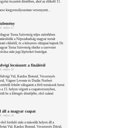
egyéni összetett döntőben, ahol az előkelő 11.
e kiegyensúlyozottan versenyzett...
zlemény
6. május 27.
Magyar Torna Szövetség teljes mértékben
atárolódik a Népszabadság magyar tornát
árató cikkétől, és a kétszeres olimpiai bajnok Dr.
gyar Torna Szövetség elnöke a szervezet
vása után jogi lépéseket fontolgat.
dvégi lecsúszott a fináléról
6. május 26.
Hidvégi Vid, Kardos Botond, Vecsernyés
vid, Vágner Levente és Dudás Norbert
zetételű felnőtt válogatott a férfi tornászok berni
a 15. helyen végzett a csapatversenyben,
ült be a lólengés döntőjébe, első számú
l áll a magyar csapat
6. május 26.
első forduló után a második helyen áll a
dvégi Vid, Kardos Botond, Vecsernyés Dávid,