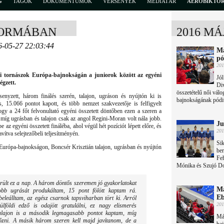
G
TAGOK
DOKUMENTUMOK
VERSENYEK
MÉDIATÁR
AEROBIKTÖ
FORMÁBAN
2016 MÁ
6-05-27 22:03:44
Ma
p
201
rfi tornászok Európa-bajnokságán a juniorok között az egyéni
Jól
égzett.
Di
összetételű női válo
yzett, három finálés szerén, talajon, ugráson és nyújtón ki is
bajnokságának pód
15.066 pontot kapott, és több nemzet szakvezetője is felfigyelt
ogy a 24 főt felvonultató egyéni összetett döntőben ezen a szeren a
íg ugrásban és talajon csak az angol Regini-Moran volt nála jobb.
Ju
az egyéni összetett fináléba, ahol végül hét pozíciót lépett előre, és
201
avítva selejtezőbeli teljesítményén.
Sik
Európa-bajnokságon, Boncsér Krisztián talajon, ugrásban és nyújtón
ber
Fe
Mónika és Szujó Dor
erült ez a nap. A három döntős szeremen jó gyakorlatokat
Ma
jobb ugrását produkáltam, 15 pont fölött kaptam rá.
Eb
beleálltam, az egész csarnok tapsviharban tört ki. Arról
201
lföldi edző is odajött gratulálni, ez nagy elismerés
alajon is a második legmagasabb pontot kaptam, míg
Má
lőzni. A másik három szeren kell majd javítanom, de a