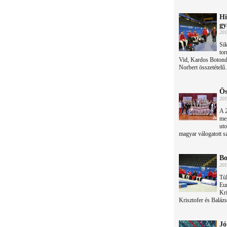
Hi
gy
201
Sik
to
Vid, Kardos Botond
Norbert összetételű.
Ös
201
A 
me
uto
magyar válogatott s
Bo
201
Túl
Eu
Kr
Krisztofer és Balázs
Jó