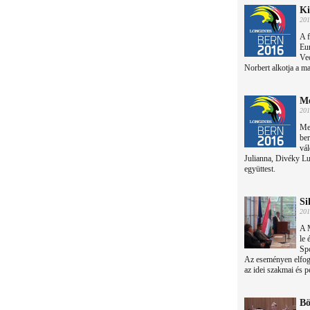
Ki
201
A f
Eu
Ve
Norbert alkotja a mag
Me
201
Meg
be
vál
Julianna, Divéky Lu
együttest.
Si
201
A 
le 
Sp
Az eseményen elfoga
az idei szakmai és p
Bö