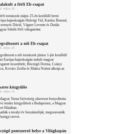
alakult a férfi Eb-csapat
6. május 20.
érfi tornászok május 25-én kezdődő berni
rópa-bajnokságán Hidvégi Vid, Kardos Botond,
csernyés Dávid, Vágner Levente és Dudás
yar felnőtt férfi válogatottat.
gváltozott a női Eb-csapat
6. május 20.
változott a női tornászok június 1-jén kezdődő
rni Európa-bajnokságán induló magyar
ogatott összetétele, Böczögő Dorina, Csányi
ca, Kovács Zsófia és Makra Noémi alkotja az
keres közgyűlés
6. május 19.
Magyar Torna Szövetség sikeresen bonyolította
évi rendes közgyűlését a Budapesten, a Magyar
ort Házában.
dták a tavalyi év beszámolóját, megszavazták
énzügyi tervet.
czögő pontszerző helye a Világkupán