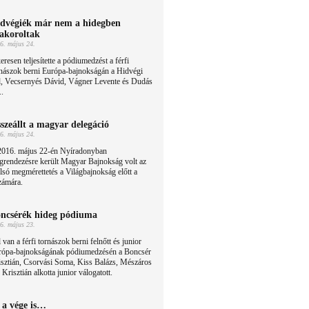
dvégiék már nem a hidegben
akoroltak
6. május 24.
eresen teljesítette a pódiumedzést a férfi
rnászok berni Európa-bajnokságán a Hidvégi
, Vecsernyés Dávid, Vágner Levente és Dudás
..
szeállt a magyar delegáció
6. május 24.
2016. május 22-én Nyíradonyban
grendezésre került Magyar Bajnokság volt az
lsó megmérettetés a Világbajnokság előtt a
zámára.
ncsérék hideg pódiuma
6. május 23.
 van a férfi tornászok berni felnőtt és junior
rópa-bajnokságának pódiumedzésén a Boncsér
isztián, Csorvási Soma, Kiss Balázs, Mészáros
 Krisztián alkotta junior válogatott.
 a vége is…