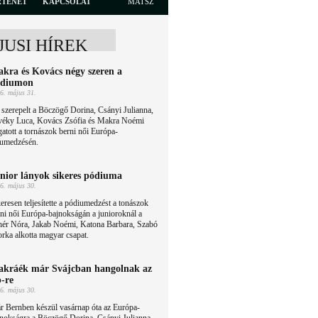
RTÉNET
KAPCSOLAT
MATSZ
JUSI HÍREK
kra és Kovács négy szeren a
ódiumon
6. május 31.
 szerepelt a Böczögő Dorina, Csányi Julianna,
véky Luca, Kovács Zsófia és Makra Noémi
gatott a tornászok berni női Európa-
iumedzésén.
nior lányok sikeres pódiuma
6. május 30.
eresen teljesítette a pódiumedzést a tonászok
ni női Európa-bajnokságán a junioroknál a
hér Nóra, Jakab Noémi, Katona Barbara, Szabó
ka alkotta magyar csapat.
kráék már Svájcban hangolnak az
-re
6. május 30.
r Bernben készül vasárnap óta az Európa-