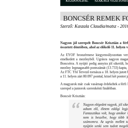
KEZDŐOLDAL
SZAKÁGI VEZETŐSÉ
BONCSÉR REMEK 
Szerző: Kaszala Claudia/matsz - 201
Nagyon jól szerepelt Boncsér Krisztián a fé
összetett döntőben, ahol az előkelő 11. helyen v
Az EYOF bronzérmese kiegyensúlyozottan versen
emelkedett a mezőnyből. Ugrásra nagyon magas, 
Boncsérra. A nyújtó pedig annyira jól sikerült, h
mezőny legmagasabb pontszámát (13.733) kapta, m
Az FTC Ybl Tervező tornásza a 18. helyen jutott be 
a 11. helyen zárt 80.097 ponttal, közel két pontot j
A magyarok már csak vasárnap érdekeltek a férfi 
szerepel a juniorok szerenkénti fináléiban.
Boncsér Krisztián:
Nagyon elégedett vagyok, jól sik
adtam elő, életem eddigi leg
Fantasztikus volt, hogy amikor 
nem is beszélve, hogy több kü
számomra. Az ugrás mellett t
nyújtón senki sem tudott mege