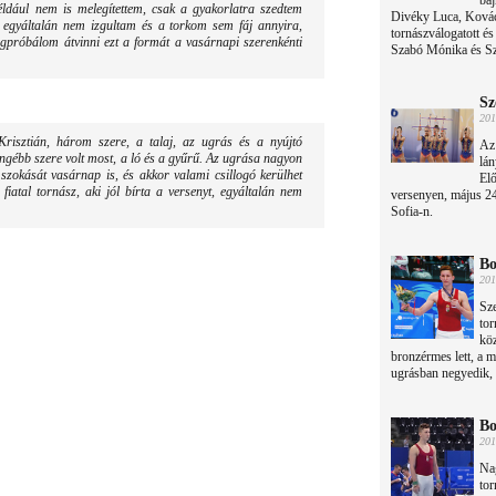
baj
éldául nem is melegítettem, csak a gyakorlatra szedtem
Divéky Luca, Kovác
egyáltalán nem izgultam és a torkom sem fáj annyira,
tornászválogatott é
gpróbálom átvinni ezt a formát a vasárnapi szerenkénti
Szabó Mónika és Szu
Sz
201
Krisztián, három szere, a talaj, az ugrás és a nyújtó
Az 
ngébb szere volt most, a ló és a gyűrű. Az ugrása nagyon
lán
ó szokását vasárnap is, és akkor valami csillogó kerülhet
Elő
fiatal tornász, aki jól bírta a versenyt, egyáltalán nem
versenyen, május 24
Sofia-n.
Bo
201
Sze
tor
köz
bronzérmes lett, a m
ugrásban negyedik, n
Bo
201
Nag
tor