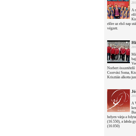
201
A m
elő
Ki
előre az első nap ut
végzett.
Hi
201
Má
ba
Ve
Norbert összetételű 
Csorvási Soma, Kiss
Krisztián alkotta juni
Jó
201
A V
ke
Bud
helyen várja a folyt
(16.550), a labda g
(16.050)