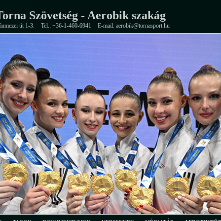
orna Szövetség - Aerobik szakág
ánmezei út 1-3.
Tel.: +36-1-460-6941
E-mail: aerobik@tornasport.hu