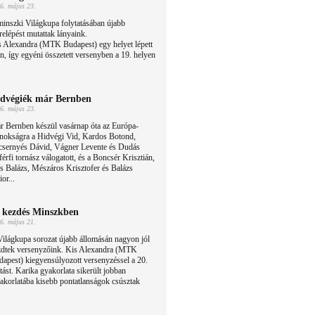
6. május 23.
inszki Világkupa folytatásában újabb
relépést mutattak lányaink.
s Alexandra (MTK Budapest) egy helyet lépett
án, így egyéni összetett versenyben a 19. helyen
dvégiék már Bernben
6. május 23.
r Bernben készül vasárnap óta az Európa-
jnokságra a Hidvégi Vid, Kardos Botond,
csernyés Dávid, Vágner Levente és Dudás
férfi tornász válogatott, és a Boncsér Krisztián,
 Balázs, Mészáros Krisztofer és Balázs
or...
 kezdés Minszkben
6. május 21.
ilágkupa sorozat újabb állomásán nagyon jól
zdtek versenyzőink. Kis Alexandra (MTK
apest) kiegyensúlyozott versenyzéssel a 20.
atást. Karika gyakorlata sikerült jobban
yakorlatába kisebb pontatlanságok csúsztak