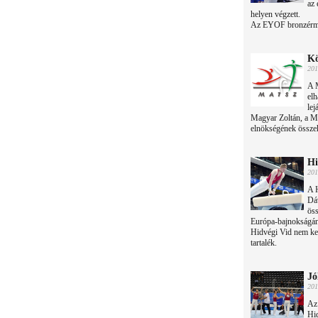
az 
helyen végzett.
Az EYOF bronzérmes
Kö
201
A 
elh
lej
Magyar Zoltán, a Ma
elnökségének összehí
Hi
201
A 
Dá
öss
Európa-bajnokságán 
Hidvégi Vid nem ker
tartalék.
Jó
201
Az 
Hi