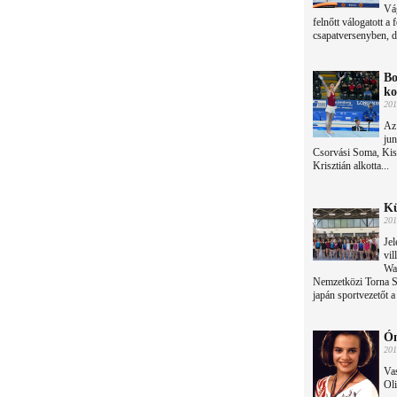
Vá
felnőtt válogatott a
csapatversenyben, d
Bo
ko
201
Az 
jun
Csorvási Soma, Kiss
Krisztián alkotta...
Kü
201
Jel
vil
Wat
Nemzetközi Torna Sz
japán sportvezetőt 
Ón
201
Vas
Oli