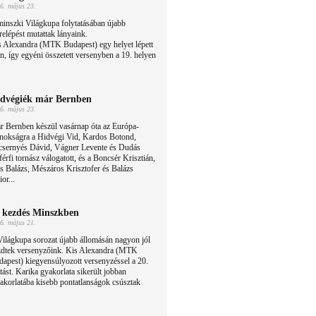
6. május 23.
inszki Világkupa folytatásában újabb
relépést mutattak lányaink.
s Alexandra (MTK Budapest) egy helyet lépett
án, így egyéni összetett versenyben a 19. helyen
dvégiék már Bernben
6. május 23.
r Bernben készül vasárnap óta az Európa-
jnokságra a Hidvégi Vid, Kardos Botond,
csernyés Dávid, Vágner Levente és Dudás
férfi tornász válogatott, és a Boncsér Krisztián,
 Balázs, Mészáros Krisztofer és Balázs
or...
 kezdés Minszkben
6. május 21.
ilágkupa sorozat újabb állomásán nagyon jól
zdtek versenyzőink. Kis Alexandra (MTK
apest) kiegyensúlyozott versenyzéssel a 20.
atást. Karika gyakorlata sikerült jobban
yakorlatába kisebb pontatlanságok csúsztak