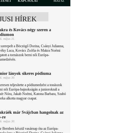
RTÉNET
KAPCSOLAT
MATSZ
JUSI HÍREK
kra és Kovács négy szeren a
ódiumon
6. május 31.
 szerepelt a Böczögő Dorina, Csányi Julianna,
véky Luca, Kovács Zsófia és Makra Noémi
gatott a tornászok berni női Európa-
iumedzésén.
nior lányok sikeres pódiuma
6. május 30.
eresen teljesítette a pódiumedzést a tonászok
ni női Európa-bajnokságán a junioroknál a
hér Nóra, Jakab Noémi, Katona Barbara, Szabó
ka alkotta magyar csapat.
kráék már Svájcban hangolnak az
-re
6. május 30.
r Bernben készül vasárnap óta az Európa-