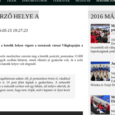
G
TAGOK
DOKUMENTUMOK
VERSENYEK
MÉDIATÁR
AEROBIKTÖ
RZŐ HELYE A
2016 MÁ
Ma
p
6-05-15 19:27:23
201
Jól
Di
 a hetedik helyen végzett a tornászok várnai Világkupáján a
összetételű női válo
bajnokságának pód
erős mezőnyben szerezte meg a hetedik pozíciót, pontszáma 13.600
egyik sorában hibázott, ennek ellenére jó gyakorlat volt, de a zsűri
Ju
 hatodik helyre volt elegendő.
201
Sik
ber
magabiztosan adtam elő, jó pontszámot értem el, ráadásul
Fe
en is 14 pont felett kaptak a gyakorlatra. A nehezebb
Mónika és Szujó Dor
 a második sorban volt egy hibám, túl mélyre sikerült, de
nagyon zavar, hogy nem értjük, miért kaptam rá ilyen kevés
Ma
Eb
201
Má