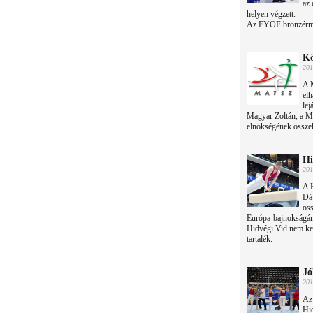
az 
helyen végzett.
Az EYOF bronzérmes
Kö
201
A 
elh
lej
Magyar Zoltán, a Ma
elnökségének összehí
Hi
201
A 
Dá
öss
Európa-bajnokságán 
Hidvégi Vid nem ker
tartalék.
Jó
201
Az 
Hi