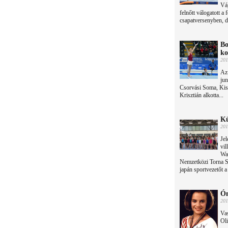
Vá
felnőtt válogatott a
csapatversenyben, d
Bo
ko
201
Az 
jun
Csorvási Soma, Kiss
Krisztián alkotta...
Kü
201
Jel
vil
Wat
Nemzetközi Torna Sz
japán sportvezetőt 
Ón
201
Vas
Oli