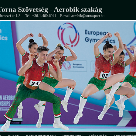
orna Szövetség - Aerobik szakág
ánmezei út 1-3.
Tel.: +36-1-460-6941
E-mail: aerobik@tornasport.hu