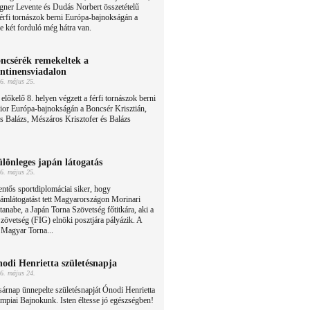
gner Levente és Dudás Norbert összetételű
 férfi tornászok berni Európa-bajnokságán a
e két forduló még hátra van.
ncsérék remekeltek a
ntinensviadalon
6. május 25.
előkelő 8. helyen végzett a férfi tornászok berni
ior Európa-bajnokságán a Boncsér Krisztián,
 Balázs, Mészáros Krisztofer és Balázs
lönleges japán látogatás
6. május 25.
entős sportdiplomáciai siker, hogy
lámlátogatást tett Magyarországon Morinari
anabe, a Japán Torna Szövetség főtitkára, aki a
övetség (FIG) elnöki posztjára pályázik. A
a Magyar Torna...
odi Henrietta születésnapja
6. május 24.
árnap ünnepelte születésnapját Ónodi Henrietta
mpiai Bajnokunk. Isten éltesse jó egészségben!