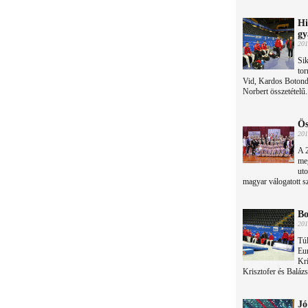
Hi
gy
201
Sik
to
Vid, Kardos Botond
Norbert összetételű.
Ös
201
A 
me
uto
magyar válogatott s
Bo
201
Túl
Eu
Kr
Krisztofer és Balázs
Jó