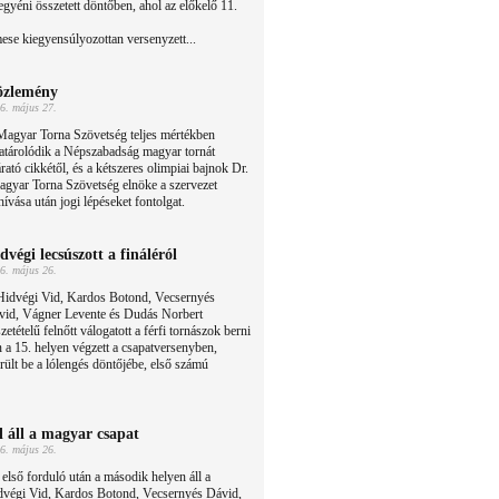
egyéni összetett döntőben, ahol az előkelő 11.
e kiegyensúlyozottan versenyzett...
zlemény
6. május 27.
Magyar Torna Szövetség teljes mértékben
atárolódik a Népszabadság magyar tornát
árató cikkétől, és a kétszeres olimpiai bajnok Dr.
gyar Torna Szövetség elnöke a szervezet
vása után jogi lépéseket fontolgat.
dvégi lecsúszott a fináléról
6. május 26.
Hidvégi Vid, Kardos Botond, Vecsernyés
vid, Vágner Levente és Dudás Norbert
zetételű felnőtt válogatott a férfi tornászok berni
a 15. helyen végzett a csapatversenyben,
ült be a lólengés döntőjébe, első számú
l áll a magyar csapat
6. május 26.
első forduló után a második helyen áll a
dvégi Vid, Kardos Botond, Vecsernyés Dávid,