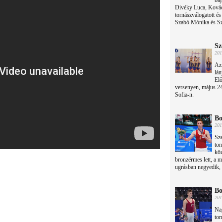
baj
Divéky Luca, Kovác
tornászválogatott é
Szabó Mónika és Szu
Sz
201
Az 
lán
Elő
versenyen, május 24
Sofia-n.
Bo
201
Sze
tor
köz
bronzérmes lett, a m
ugrásban negyedik, n
Bo
201
Nag
tor