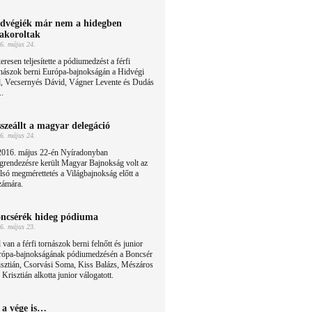
dvégiék már nem a hidegben
akoroltak
6. május 24.
eresen teljesítette a pódiumedzést a férfi
rnászok berni Európa-bajnokságán a Hidvégi
, Vecsernyés Dávid, Vágner Levente és Dudás
..
szeállt a magyar delegáció
6. május 24.
2016. május 22-én Nyíradonyban
grendezésre került Magyar Bajnokság volt az
lsó megmérettetés a Világbajnokság előtt a
zámára.
ncsérék hideg pódiuma
6. május 23.
 van a férfi tornászok berni felnőtt és junior
rópa-bajnokságának pódiumedzésén a Boncsér
isztián, Csorvási Soma, Kiss Balázs, Mészáros
 Krisztián alkotta junior válogatott.
 a vége is…