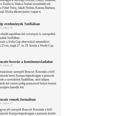
nokságra a Böczögő Dorina, Csányi Julianna,
s Zsófia és Makra Noémi összetételű női
s a Fehér Nóra, Jakab Noémi, Katona Barbara,
jó Dorka alkotta junior csapat is.
ép eredmények Szófiában
6. május 30.
elmúlt napokban két versenyen is szerepeltek
yaink Szófiában.
ször a Sofia Cup elnevezésű nemzetközi
-25-én, majd 27. és 29. között a World Cup
ncsér-bravúr a kontinensviadalon
6. május 29.
nzációsan szerepelt Boncsér Krisztián a férfi
nászok berni Európa-bajnokságán a juniorok
ött a szerenkénti finálékban, ahol talajon
ásik két szeren pedig pontszerző helyet hozott,
yújtón hatodik lett.
ncsér remek formában
6. május 27.
yon jól szerepelt Boncsér Krisztián a férfi
nászok Európa-bajnokságán a juniorok között