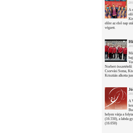
201
A m
elő
Ki
előre az első nap ut
végzett.
Hi
201
Má
ba
Ve
Norbert összetételű 
Csorvási Soma, Kiss
Krisztián alkotta juni
Jó
201
A V
ke
Bud
helyen várja a folyt
(16.550), a labda g
(16.050)