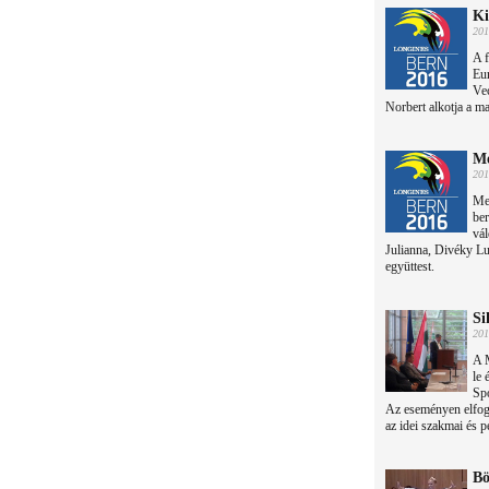
Ki
201
A f
Eu
Ve
Norbert alkotja a mag
Me
201
Meg
be
vál
Julianna, Divéky Lu
együttest.
Si
201
A 
le 
Sp
Az eseményen elfoga
az idei szakmai és p
Bö