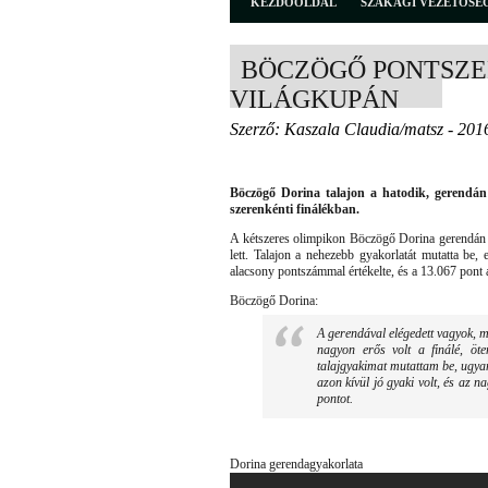
KEZDŐOLDAL
SZAKÁGI VEZETŐSÉ
BÖCZÖGŐ PONTSZE
VILÁGKUPÁN
Szerző: Kaszala Claudia/matsz - 201
Böczögő Dorina talajon a hatodik, gerendán
szerenkénti finálékban.
A kétszeres olimpikon Böczögő Dorina gerendán 
lett. Talajon a nehezebb gyakorlatát mutatta be, 
alacsony pontszámmal értékelte, és a 13.067 pont a
Böczögő Dorina:
A gerendával elégedett vagyok, 
nagyon erős volt a finálé, öt
talajgyakimat mutattam be, ugyan
azon kívül jó gyaki volt, és az 
pontot.
Dorina gerendagyakorlata