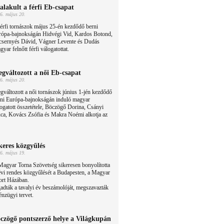
alakult a férfi Eb-csapat
6. május 20.
érfi tornászok május 25-én kezdődő berni
rópa-bajnokságán Hidvégi Vid, Kardos Botond,
csernyés Dávid, Vágner Levente és Dudás
yar felnőtt férfi válogatottat.
gváltozott a női Eb-csapat
6. május 20.
változott a női tornászok június 1-jén kezdődő
rni Európa-bajnokságán induló magyar
ogatott összetétele, Böczögő Dorina, Csányi
ca, Kovács Zsófia és Makra Noémi alkotja az
keres közgyűlés
6. május 19.
Magyar Torna Szövetség sikeresen bonyolította
évi rendes közgyűlését a Budapesten, a Magyar
ort Házában.
dták a tavalyi év beszámolóját, megszavazták
énzügyi tervet.
czögő pontszerző helye a Világkupán