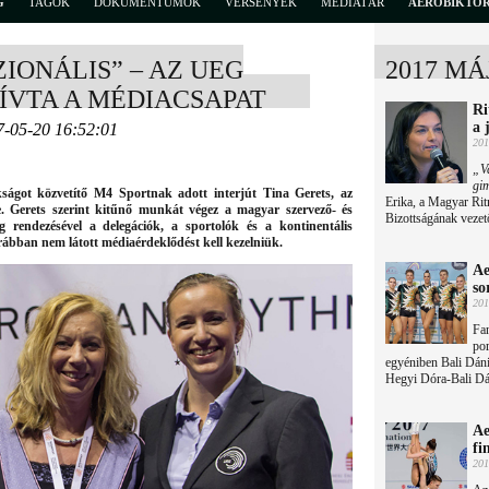
G
TAGOK
DOKUMENTUMOK
VERSENYEK
MÉDIATÁR
AEROBIKTÖ
IONÁLIS” – AZ UEG
2017 MÁ
VÍVTA A MÉDIACSAPAT
Ri
a 
7-05-20 16:52:01
201
„Va
gi
ágot közvetítő M4 Sportnak adott interjút Tina Gerets, az
Erika, a Magyar Ri
. Gerets szerint kitűnő munkát végez a magyar szervező- és
Bizottságának vezet
 rendezésével a delegációk, a sportolók és a kontinentális
orábban nem látott médiaérdeklődést kell kezelniük.
Ae
so
201
Fan
por
egyéniben Bali Dáni
Hegyi Dóra-Bali Dán
Ae
fi
201