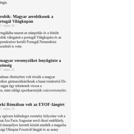
ángja.
robik: Magyar aerobikosok a
rtugál Világkupán
7. május 26.
tugáliába utazott az utánpótlás és a felnőtt
obik válogatott a portugál Világkupára és az
grendezésre kerülő Portugál Nemzetközi
zdetét is vette.
magyar versenyzőket lenyűgözte a
zönség
7. május 25.
talmas élményben volt részük a magyar
mikus gimnasztikázóknak a hazai rendezésű Eb-
 tagjai úgy tekintenek vissza a
a, mint eddigi sportkarrierjük csúcsversenyére.
rki Rómában volt az EYOF-lángért
7. május 23.
 egészen különleges esemény helyszíne volt a
ai Ara Pacis Augustae nevű ókori emlékhely,
l ünnepélyes keretek között emelték a magasba
sági Olimpiai Fesztivál lángját és az arany