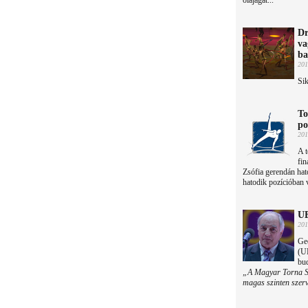
olajágat...
Dr
va
ba
201
Sik
To
po
201
A t
fin
Zsófia gerendán hat
hatodik pozícióban v
UE
201
Ge
(UE
bu
„A Magyar Torna Szö
magas szinten szerv