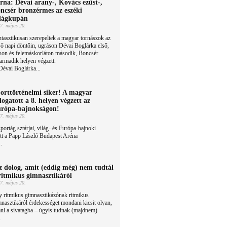
rna: Dévai arany-, Kovács ezüst-,
ncsér bronzérmes az eszéki
lágkupán
7. május 20.
tasztikusan szerepeltek a magyar tornászok az
ső napi döntőin, ugráson Dévai Boglárka első,
son és felemáskorláton második, Boncsér
harmadik helyen végzett.
évai Boglárka...
orttörténelmi siker! A magyar
logatott a 8. helyen végzett az
rópa-bajnokságon!
7. május 20.
portág sztárjai, világ- és Európa-bajnoki
ett a Papp László Budapest Aréna
.
z dolog, amit (eddig még) nem tudtál
ritmikus gimnasztikáról
7. május 20.
 ritmikus gimnasztikázónak ritmikus
nasztikáról érdekességet mondani kicsit olyan,
ni a sivatagba – úgyis tudnak (majdnem)
.