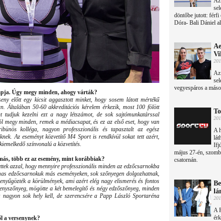
Az
sel
döntőbe jutott: férf
Dóra- Bali Dániel a
Ae
Vi
201
Az 
sel
vegyespáros a másodi
pja. Úgy megy minden, ahogy várták?
eny előtt egy kicsit aggasztott minket, hogy sosem látott mértékű
. Általában 50-60 akkreditációs kérelem érkezik, most 100 fölött
To
nt tudjuk kezelni ezt a nagy létszámot, de sok sajtómunkatárssal
201
Jól megy minden, remek a médiacsapat, és ez az első eset, hogy van
ribünös kolléga, nagyon professzionális és tapasztalt az egész
A h
nek. Az eseményt közvetítő M4 Sport is rendkívül sokat tett azért,
lát
iemelkedő színvonalú a közvetítés.
Ifj
május 27-én, szomb
 más, több ez az esemény, mint korábbiak?
csatornán.
ettek azzal, hogy mennyire professzionális minden az edzőcsarnokba
almas edzőcsarnokuk más eseményeken, sok szőnyegen dolgozhatnak,
lenyűgözték a körülmények, ami azért elég nagy elismerés és fontos
Be
rsenyszőnyeg, mögötte a két bemelegítő és négy edzőszőnyeg, minden
lá
 nagyon sok hely kell, de szerencsére a Papp László Sportaréna
201
A 
érk
ől a versenynek?