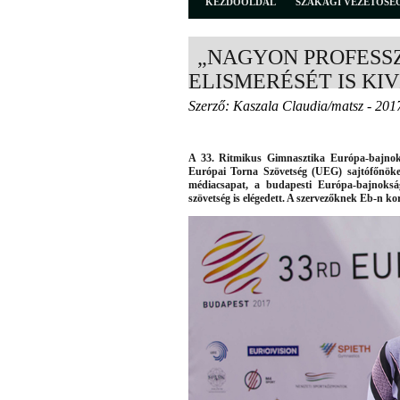
KEZDŐOLDAL
SZAKÁGI VEZETŐSÉ
„NAGYON PROFESSZ
ELISMERÉSÉT IS KI
Szerző: Kaszala Claudia/matsz - 201
A 33. Ritmikus Gimnasztika Európa-bajnoks
Európai Torna Szövetség (UEG) sajtófőnöke
médiacsapat, a budapesti Európa-bajnokság
szövetség is elégedett. A szervezőknek Eb-n k