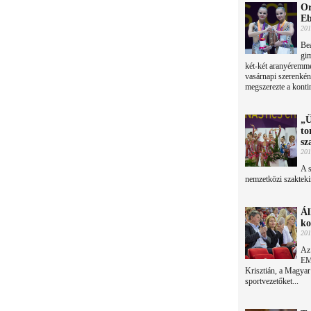
Or
Eb
201
Bea
gim
két-két aranyéremme
vasárnapi szerenkén
megszerezte a konti
„Ü
to
sz
201
A 
nemzetközi szakteki
Ál
ko
201
Az
EMM
Krisztián, a Magyar O
sportvezetőket...