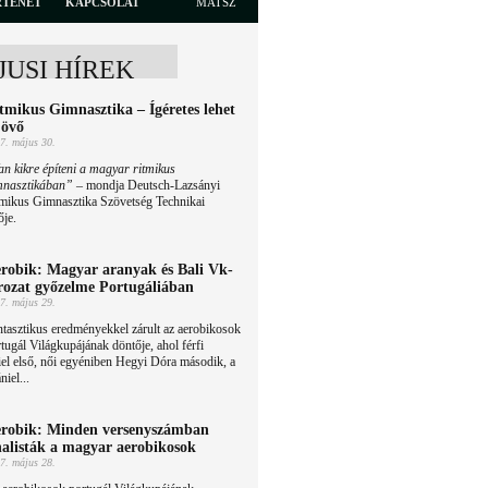
RTÉNET
KAPCSOLAT
MATSZ
JUSI HÍREK
tmikus Gimnasztika – Ígéretes lehet
jövő
7. május 30.
n kikre építeni a magyar ritmikus
mnasztikában”
– mondja Deutsch-Lazsányi
tmikus Gimnasztika Szövetség Technikai
ője.
robik: Magyar aranyak és Bali Vk-
rozat győzelme Portugáliában
7. május 29.
tasztikus eredményekkel zárult az aerobikosok
tugál Világkupájának döntője, ahol férfi
el első, női egyéniben Hegyi Dóra második, a
iel...
robik: Minden versenyszámban
nalisták a magyar aerobikosok
7. május 28.