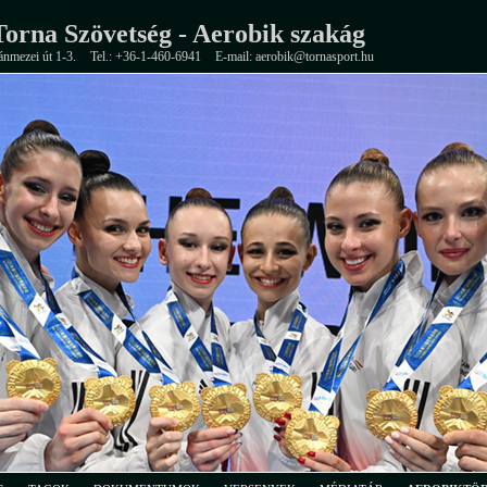
orna Szövetség - Aerobik szakág
ánmezei út 1-3.
Tel.: +36-1-460-6941
E-mail: aerobik@tornasport.hu