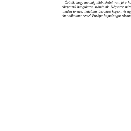
–
Örülök, hogy ma még több nézőnk van, jó a han
elképesztő hangulatra számítunk. Négyezer néz
minden tornász hatalmas buzdítást kapjon, és ú
elmondhatom: remek Európa-bajnokságot zártun