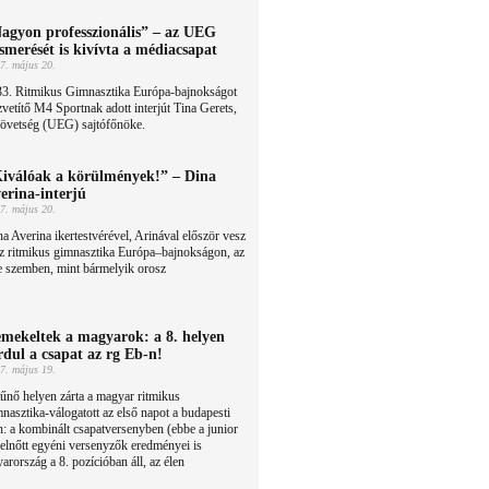
agyon professzionális” – az UEG
ismerését is kivívta a médiacsapat
7. május 20.
33. Ritmikus Gimnasztika Európa-bajnokságot
vetítő M4 Sportnak adott interjút Tina Gerets,
zövetség (UEG) sajtófőnöke.
iválóak a körülmények!” – Dina
erina-interjú
7. május 20.
a Averina ikertestvérével, Arinával először vesz
z ritmikus gimnasztika Európa–bajnokságon, az
e szemben, mint bármelyik orosz
mekeltek a magyarok: a 8. helyen
rdul a csapat az rg Eb-n!
7. május 19.
űnő helyen zárta a magyar ritmikus
nasztika-válogatott az első napot a budapesti
 a kombinált csapatversenyben (ebbe a junior
felnőtt egyéni versenyzők eredményei is
rország a 8. pozícióban áll, az élen