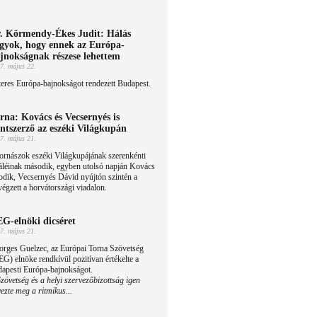
. Körmendy-Ékes Judit: Hálás
gyok, hogy ennek az Európa-
jnokságnak részese lehettem
7. május 22.
eres Európa-bajnokságot rendezett Budapest.
rna: Kovács és Vecsernyés is
ntszerző az eszéki Világkupán
7. május 21.
ornászok eszéki Világkupájának szerenkénti
áléinak második, egyben utolsó napján Kovács
odik, Vecsernyés Dávid nyújtón szintén a
égzett a horvátországi viadalon.
G-elnöki dicséret
7. május 21.
orges Guelzec, az Európai Torna Szövetség
G) elnöke rendkívül pozitívan értékelte a
dapesti Európa-bajnokságot.
vetség és a helyi szervezőbizottság igen
ezte meg a ritmikus...