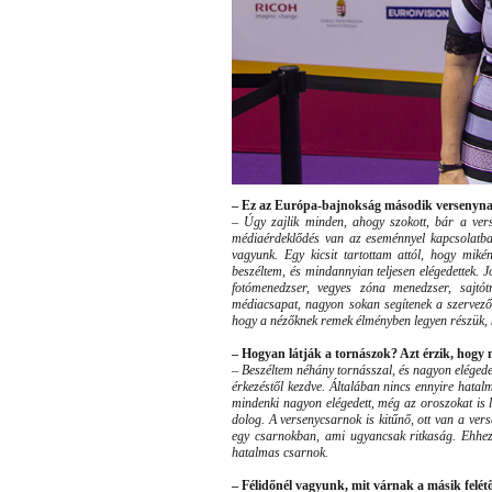
– Ez az Európa-bajnokság második versenyna
–
Úgy zajlik minden, ahogy szokott, bár a vers
médiaérdeklődés van az eseménnyel kapcsolatban
vagyunk. Egy kicsit tartottam attól, hogy miké
beszéltem, és mindannyian teljesen elégedettek. 
fotómenedzser, vegyes zóna menedzser, sajtót
médiacsapat, nagyon sokan segítenek a szervezők
hogy a nézőknek remek élményben legyen részük, k
– Hogyan látják a tornászok? Azt érzik, hogy
–
Beszéltem néhány tornásszal, és nagyon eléged
érkezéstől kezdve. Általában nincs ennyire hat
mindenki nagyon elégedett, még az oroszokat is 
dolog. A versenycsarnok is kitűnő, ott van a ve
egy csarnokban, ami ugyancsak ritkaság. Ehhez
hatalmas csarnok.
– Félidőnél vagyunk, mit várnak a másik felét