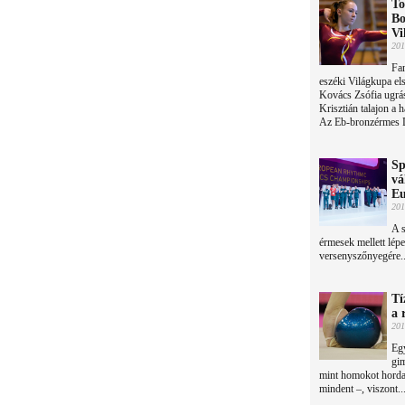
To
Bo
Vi
201
Fan
eszéki Világkupa el
Kovács Zsófia ugrá
Krisztián talajon a 
Az Eb-bronzérmes D
Sp
vá
Eu
201
A s
érmesek mellett lép
versenyszőnyegére..
Tí
a 
201
Egy
gim
mint homokot horda
mindent –, viszont..