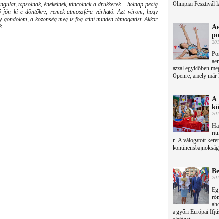
Olimpiai Fesztivál l
gulat, tapsolnak, énekelnek, táncolnak a drukkerek – holnap pedig
ő jön ki a döntőkre, remek atmoszféra várható. Azt várom, hogy
gy gondolom, a közönség meg is fog adni minden támogatást. Akkor
k.
Ae
po
201
Por
aer
azzal egyidőben me
Openre, amely már ke
A 
kö
201
Ha
rit
n. A válogatott keret
kontinensbajnokságr
Be
201
Egy
róm
aho
a győri Európai Ifjú