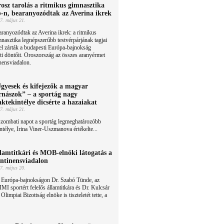
osz tarolás a ritmikus gimnasztika
-n, bearanyozódtak az Averina ikrek
7. május 21.
ranyozódtak az Averina ikrek: a ritmikus
nasztika legnépszerűbb testvérpárjának tagjai
l zárták a budapesti Európa-bajnokság
ti döntőit. Oroszország az összes aranyérmet
nensviadalon.
gyesek és kifejezők a magyar
rnászok” – a sportág nagy
aktekintélye dicsérte a hazaiakat
7. május 21.
szombati napot a sportág legmeghatározóbb
ntélye, Irina Viner-Uszmanova értékelte...
lamtitkári és MOB-elnöki látogatás a
ntinensviadalon
7. május 20.
 Európa-bajnokságon Dr. Szabó Tünde, az
I sportért felelős államtitkára és Dr. Kulcsár
limpiai Bizottság elnöke is tiszteletét tette, a