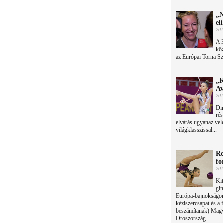
„N
el
201
A 
köz
az Európai Torna S
„K
Av
201
Din
rés
elvárás ugyanaz vel
világklasszissal...
Re
fo
201
Kit
gim
Európa-bajnokságon:
kéziszercsapat és a 
beszámítanak) Magya
Oroszország.