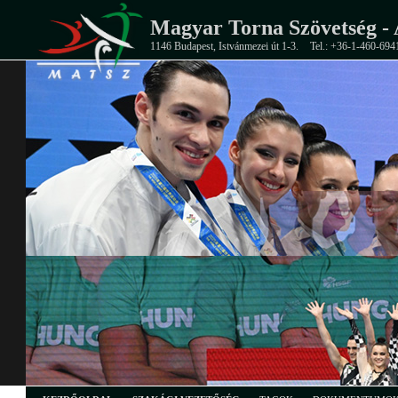
Magyar Torna Szövetség - 
1146 Budapest, Istvánmezei út 1-3.
Tel.: +36-1-460-694