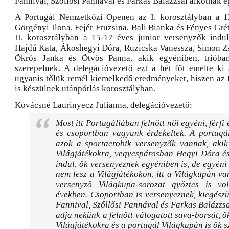
Fannival, Szőllősi Pannával és Farkas Balázzsal alkotnak e
A Portugál Nemzetközi Openen az I. korosztályban a 1
Görgényi Ilona, Fejér Fruzsina, Bali Bianka és Fényes Gré
II. korosztályban a 15-17 éves junior versenyzők indu
Hajdú Kata, Ákoshegyi Dóra, Ruzicska Vanessza, Simon Z
Ökrös Janka és Ötvös Panna, akik egyéniben, trióba
szerepelnek. A delegációvezető ezt a hét főt emelte ki a
ugyanis tőlük remél kiemelkedő eredményeket, hiszen az
is készülnek utánpótlás korosztályban.
Kovácsné Laurinyecz Julianna, delegációvezető:
Most itt Portugáliában felnőtt női egyéni, férfi
és csoportban vagyunk érdekeltek. A portugá
azok a sportaerobik versenyzők vannak, akik
Világjátékokra, vegyespárosban Hegyi Dóra és
indul, ők versenyeznek egyéniben is, de egyén
nem lesz a Világjátékokon, itt a Világkupán va
versenyző Világkupa-sorozat győztes is vo
években. Csoportban is versenyeznek, kiegész
Fannival, Szőllősi Pannával és Farkas Balázzsal
adja nekünk a felnőtt válogatott sava-borsát, ő
Világjátékokra és a portugál Világkupán is ők s