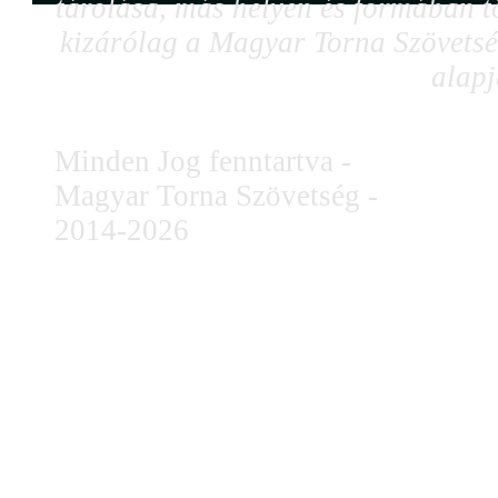
tárolása, más helyen és formában tö
kizárólag a Magyar Torna Szövetség
alapj
Minden Jog fenntartva -
Magyar Torna Szövetség -
2014-2026