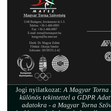
Magyar Torna Szövetség
1146 Budapest, Istvánmezei út 1-3.
Telefon: +36-1-460-6905
Fax: +36-1-460-6907
E-mail: torna@tornasport.hu
hungym@hu.inter.net
Elnök: Dr. Magyar Zoltán
Főtitkár: Altorjai Sándor
Adószám: 18158555-2-42
Jogi nyilatkozat:
A Magyar Torna S
különös tekintettel a GDPR Adat
adatokra - a Magyar Torna Szöv