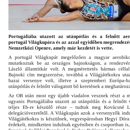
Portugáliába utazott az utánpótlás és a felnőtt ae
portugál Világkupára és az azzal egyidőben megrendezé
Nemzetközi Openre, amely már kezdetét is vette.
A portugál Világkupát megelőzően a magyar aerobik
mutatkoztak be az országos bajnokságon, a rendezvé
László államtitkár volt. A megmérettetés hármas célla
Bajnoki cím megszerzése, továbbá a Világjátékokra uta
hazai versenye volt, illetve a szeptemberi Európa-b
utánpótlás és felnőtt válogatott bő keretének a meghatározás
Az OB után most egy újabb viadalon vesznek részt a m
ugyanis Portugáliába utazott az utánpótlás és a felnőtt
teljes Eb-re készülő része – tudtuk meg Kovácsné L
delegációvezetőtől. A Világkupán azok a versenyzők indul
Világjátékokra is készülnek, vegyespárosban Hegyi Dóra 
érdekelt, mindketten indulnak egyéniben és csoportban is