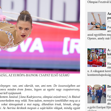
Olimpiai Fesztivál l
Ae
po
201
Por
aer
azzal egyidőben me
Openre, amely már ke
A 
kö
201
Ha
rit
n. A válogatott keret
kontinensbajnokságr
ZÁG, AZ EURÓPA-BAJNOK CSAPAT ELSŐ SZÁMÚ
őnyegen: van, ami sikerült, van, ami nem. De összességében azt
Be
mra minden érem fontos, legyen az egyéni vagy csapatverseny,
201
at kell nyújtanunk.
Egy
dzettem Janával [Jana Kudrjavceva, olimpiai ezüstérmes] és Ritával
róm
ismerkedtem meg velük. Nem tudom, mennyire ismétlődhet meg az a
aho
on sokat támogatnak a mai napig, állandóan írnak, hívnak, ahogy
a győri Európai Ifjú
. Az Averina ikreknek megvan a saját külön világuk, mindig együtt