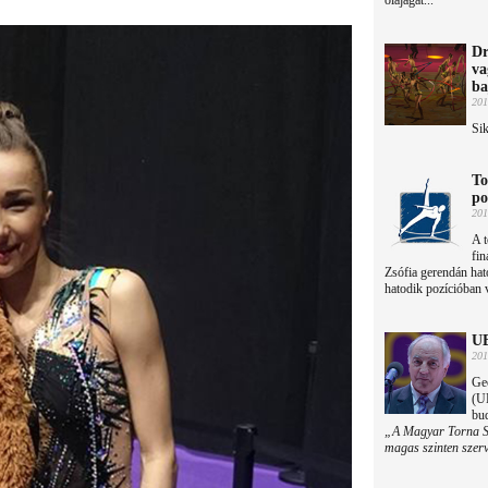
olajágat...
Dr
va
ba
201
Sik
To
po
201
A t
fin
Zsófia gerendán hat
hatodik pozícióban v
UE
201
Ge
(UE
bu
„A Magyar Torna Szö
magas szinten szerv