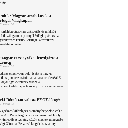
ángja.
robik: Magyar aerobikosok a
rtugál Világkupán
7. május 26.
tugáliába utazott az utánpótlás és a felnőtt
obik válogatott a portugál Világkupára és az
grendezésre kerülő Portugál Nemzetközi
zdetét is vette.
magyar versenyzőket lenyűgözte a
zönség
7. május 25.
talmas élményben volt részük a magyar
mikus gimnasztikázóknak a hazai rendezésű Eb-
 tagjai úgy tekintenek vissza a
a, mint eddigi sportkarrierjük csúcsversenyére.
rki Rómában volt az EYOF-lángért
7. május 23.
 egészen különleges esemény helyszíne volt a
ai Ara Pacis Augustae nevű ókori emlékhely,
l ünnepélyes keretek között emelték a magasba
sági Olimpiai Fesztivál lángját és az arany