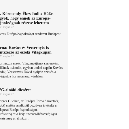
. Körmendy-Ékes Judit: Hálás
gyok, hogy ennek az Európa-
jnokságnak részese lehettem
7. május 22.
eres Európa-bajnokságot rendezett Budapest.
rna: Kovács és Vecsernyés is
ntszerző az eszéki Világkupán
7. május 21.
ornászok eszéki Világkupájának szerenkénti
áléinak második, egyben utolsó napján Kovács
odik, Vecsernyés Dávid nyújtón szintén a
égzett a horvátországi viadalon.
G-elnöki dicséret
7. május 21.
orges Guelzec, az Európai Torna Szövetség
G) elnöke rendkívül pozitívan értékelte a
dapesti Európa-bajnokságot.
vetség és a helyi szervezőbizottság igen
ezte meg a ritmikus...