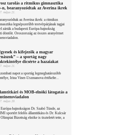
osz tarolás a ritmikus gimnasztika
-n, bearanyozódtak az Averina ikrek
7. május 21.
ranyozódtak az Averina ikrek: a ritmikus
nasztika legnépszerűbb testvérpárjának tagjai
l zárták a budapesti Európa-bajnokság
ti döntőit. Oroszország az összes aranyérmet
nensviadalon.
gyesek és kifejezők a magyar
rnászok” – a sportág nagy
aktekintélye dicsérte a hazaiakat
7. május 21.
szombati napot a sportág legmeghatározóbb
ntélye, Irina Viner-Uszmanova értékelte...
lamtitkári és MOB-elnöki látogatás a
ntinensviadalon
7. május 20.
 Európa-bajnokságon Dr. Szabó Tünde, az
I sportért felelős államtitkára és Dr. Kulcsár
limpiai Bizottság elnöke is tiszteletét tette, a