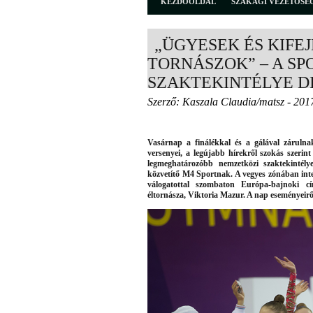
KEZDŐOLDAL
SZAKÁGI VEZETŐSÉ
„ÜGYESEK ÉS KIFE
TORNÁSZOK” – A S
SZAKTEKINTÉLYE D
Szerző: Kaszala Claudia/matsz - 201
Vasárnap a finálékkal és a gálával záruln
versenyei, a legújabb hírekről szokás szerin
legmeghatározóbb nemzetközi szaktekintély
közvetítő M4 Sportnak. A vegyes zónában inte
válogatottal szombaton Európa-bajnoki c
éltornásza, Viktoria Mazur. A nap eseményeirő