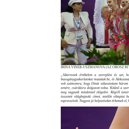
IRINA VINER-USZMANOVA (AZ OROSZ R
„Sikeresnek értékelem a szereplést és azt, 
buzogánygyakorlatokat mutattak be, és Alekszand
volt számomra, hogy Dinát választottam három sz
zenére, csárdásra dolgozott volna. Kitűnő a sze
meg vagyunk mindennel elégedve. Régről ismer
összetett világbajnoki címet, mielőtt olimpiai
expresszívek. Nagyon jó helyezéseket érhetnek el