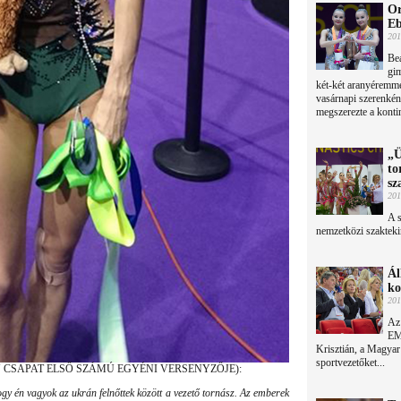
Or
Eb
201
Bea
gim
két-két aranyéremme
vasárnapi szerenkén
megszerezte a konti
„Ü
to
sz
201
A 
nemzetközi szakteki
Ál
ko
201
Az
EMM
Krisztián, a Magyar O
sportvezetőket...
 CSAPAT ELSŐ SZÁMÚ EGYÉNI VERSENYZŐJE):
gy én vagyok az ukrán felnőttek között a vezető tornász. Az emberek