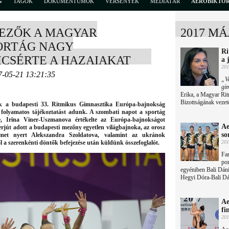
G
TAGOK
DOKUMENTUMOK
VERSENYEK
MÉDIATÁR
AEROBIKTÖ
JEZŐK A MAGYAR
2017 MÁ
PORTÁG NAGY
Ri
ICSÉRTE A HAZAIAKAT
a 
201
7-05-21 13:21:35
„Va
gi
Erika, a Magyar Ri
Bizottságának vezet
ak a budapesti 33. Ritmikus Gimnasztika Európa-bajnokság
t folyamatos tájékoztatást adunk. A szombati napot a sportág
e, Irina Viner-Uszmanova értékelte az Európa-bajnokságot
Ae
rjút adott a budapesti mezőny egyetlen világbajnoka, az orosz
so
ímet nyert Alekszandra Szoldatova, valamint az ukránok
l a szerenkénti döntők befejezése után küldünk összefoglalót.
201
Fan
por
egyéniben Bali Dáni
Hegyi Dóra-Bali Dán
Ae
fi
201