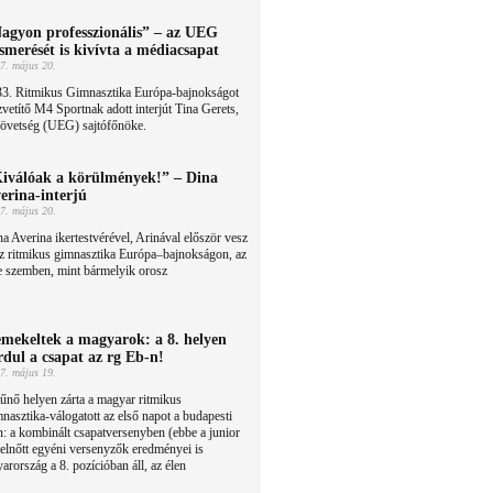
agyon professzionális” – az UEG
ismerését is kivívta a médiacsapat
7. május 20.
33. Ritmikus Gimnasztika Európa-bajnokságot
vetítő M4 Sportnak adott interjút Tina Gerets,
zövetség (UEG) sajtófőnöke.
iválóak a körülmények!” – Dina
erina-interjú
7. május 20.
a Averina ikertestvérével, Arinával először vesz
z ritmikus gimnasztika Európa–bajnokságon, az
e szemben, mint bármelyik orosz
mekeltek a magyarok: a 8. helyen
rdul a csapat az rg Eb-n!
7. május 19.
űnő helyen zárta a magyar ritmikus
nasztika-válogatott az első napot a budapesti
 a kombinált csapatversenyben (ebbe a junior
felnőtt egyéni versenyzők eredményei is
rország a 8. pozícióban áll, az élen