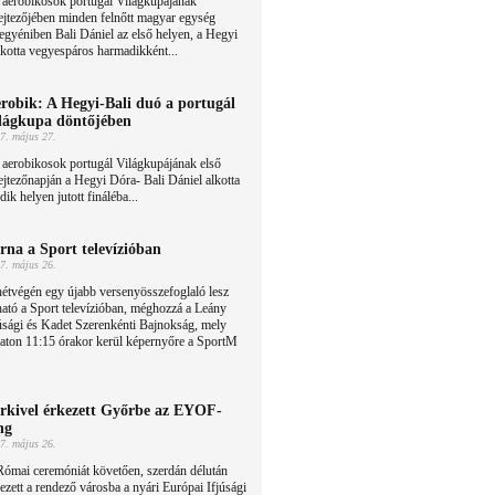
 aerobikosok portugál Világkupájának
ejtezőjében minden felnőtt magyar egység
i egyéniben Bali Dániel az első helyen, a Hegyi
lkotta vegyespáros harmadikként...
robik: A Hegyi-Bali duó a portugál
lágkupa döntőjében
7. május 27.
aerobikosok portugál Világkupájának első
ejtezőnapján a Hegyi Dóra- Bali Dániel alkotta
k helyen jutott fináléba...
rna a Sport televízióban
7. május 26.
étvégén egy újabb versenyösszefoglaló lesz
ható a Sport televízióban, méghozzá a Leány
úsági és Kadet Szerenkénti Bajnokság, mely
aton 11:15 órakor kerül képernyőre a SportM
rkivel érkezett Győrbe az EYOF-
ng
7. május 26.
Római ceremóniát követően, szerdán délután
ezett a rendező városba a nyári Európai Ifjúsági