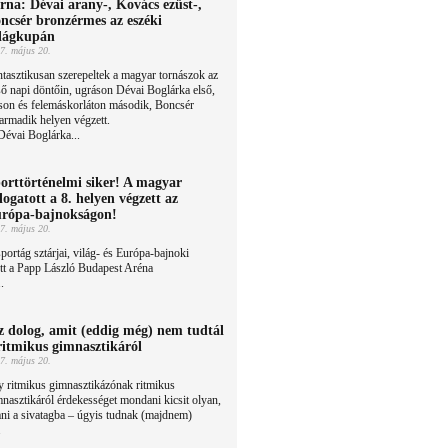
rna: Dévai arany-, Kovács ezüst-,
ncsér bronzérmes az eszéki
lágkupán
7. május 20.
tasztikusan szerepeltek a magyar tornászok az
ső napi döntőin, ugráson Dévai Boglárka első,
son és felemáskorláton második, Boncsér
harmadik helyen végzett.
évai Boglárka...
orttörténelmi siker! A magyar
logatott a 8. helyen végzett az
rópa-bajnokságon!
7. május 20.
portág sztárjai, világ- és Európa-bajnoki
ett a Papp László Budapest Aréna
.
z dolog, amit (eddig még) nem tudtál
ritmikus gimnasztikáról
7. május 20.
 ritmikus gimnasztikázónak ritmikus
nasztikáról érdekességet mondani kicsit olyan,
ni a sivatagba – úgyis tudnak (majdnem)
.