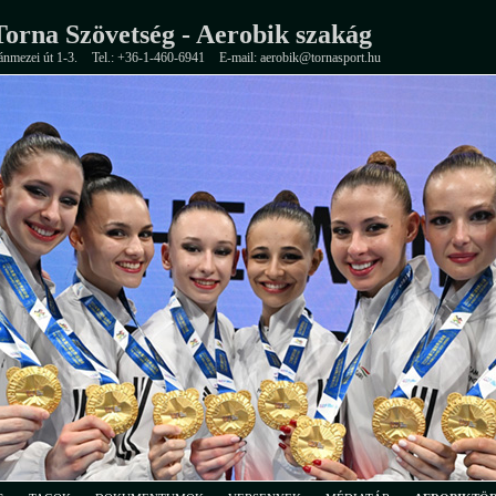
orna Szövetség - Aerobik szakág
ánmezei út 1-3.
Tel.: +36-1-460-6941
E-mail: aerobik@tornasport.hu