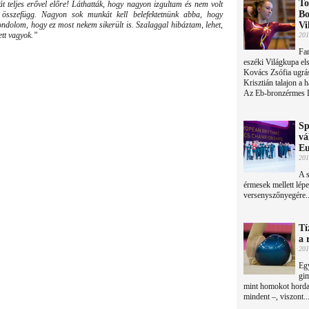
To
t teljes erővel előre! Láthatták, hogy nagyon izgultam és nem volt
Bo
 összefügg. Nagyon sok munkát kell belefektetnünk abba, hogy
ndolom, hogy ez most nekem sikerült is. Szalaggal hibáztam, lehet,
Vi
ett vagyok.”
201
Fan
eszéki Világkupa el
Kovács Zsófia ugrá
Krisztián talajon a 
Az Eb-bronzérmes D
Sp
vá
Eu
201
A s
érmesek mellett lép
versenyszőnyegére..
Tí
a 
201
Egy
gim
mint homokot horda
mindent –, viszont..