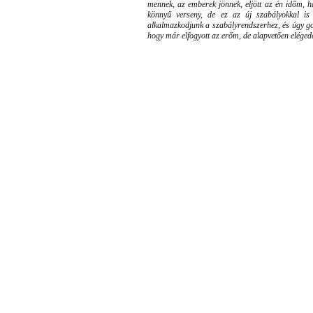
mennek, az emberek jönnek, eljött az én időm, há
könnyű verseny, de ez az új szabályokkal is
alkalmazkodjunk a szabályrendszerhez, és úgy go
hogy már elfogyott az erőm, de alapvetően eléged