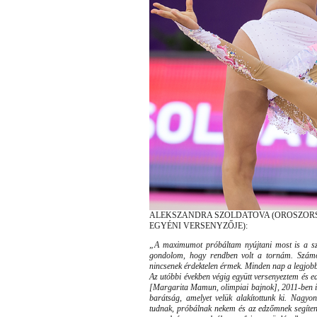
ALEKSZANDRA SZOLDATOVA (OROSZORS
EGYÉNI VERSENYZŐJE):
„A maximumot próbáltam nyújtani most is a sz
gondolom, hogy rendben volt a tornám. Számo
nincsenek érdektelen érmek. Minden nap a legjobb
Az utóbbi években végig együtt versenyeztem és e
[Margarita Mamun, olimpiai bajnok], 2011-ben 
barátság, amelyet velük alakítottunk ki. Nagy
tudnak, próbálnak nekem és az edzőmnek segíteni