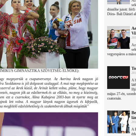
Az
sel
döntőbe jutott: férf
Dóra- Bali Dániel a
Ae
Vi
201
Az 
sel
vegyespáros a másodi
To
ITMIKUS GIMNASZTIKA SZÖVETSÉG ELNÖKE):
201
hogy megnyertük a csapatversenyt. Az Averina ikrek nagyon jó
A h
ra Szoldatova is jól dolgozott szalaggal. A mai nap meglepetése az
lát
errel az ikrek közül, de Arinát kellett volna, pláne, hogy magyar
Ifj
rvezés, nagyon jók az edzőtermek és az ellátás, no meg a közönség,
május 27-én, szomb
em ezt a csarnokot, Alina Kabajeva 2003-ban itt nyerte meg az
csatornán.
 bajnok lett volna. A magyar lányok nagyon ügyesek és kifejezők,
, ha megfelelő edzéslehetőség és szakemberek állnak mögöttük”
Be
lá
201
A 
érk