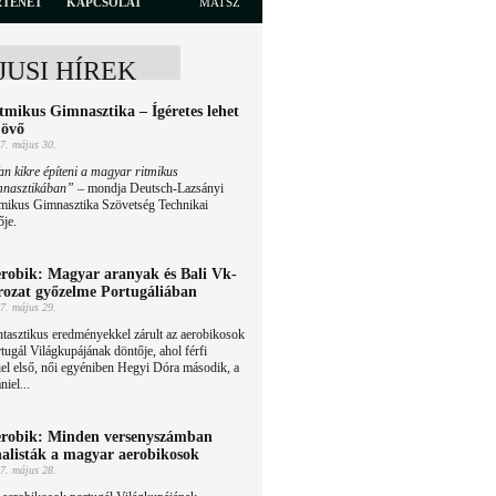
RTÉNET
KAPCSOLAT
MATSZ
JUSI HÍREK
tmikus Gimnasztika – Ígéretes lehet
jövő
7. május 30.
n kikre építeni a magyar ritmikus
mnasztikában”
– mondja Deutsch-Lazsányi
tmikus Gimnasztika Szövetség Technikai
ője.
robik: Magyar aranyak és Bali Vk-
rozat győzelme Portugáliában
7. május 29.
tasztikus eredményekkel zárult az aerobikosok
tugál Világkupájának döntője, ahol férfi
el első, női egyéniben Hegyi Dóra második, a
iel...
robik: Minden versenyszámban
nalisták a magyar aerobikosok
7. május 28.