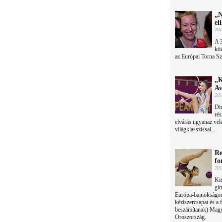
„N
el
201
A 
köz
az Európai Torna S
„K
Av
201
Din
rés
elvárás ugyanaz vel
világklasszissal...
Re
fo
201
Kit
gim
Európa-bajnokságon:
kéziszercsapat és a 
beszámítanak) Magya
Oroszország.