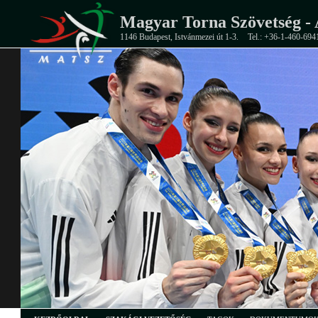
Magyar Torna Szövetség - 
1146 Budapest, Istvánmezei út 1-3.
Tel.: +36-1-460-694