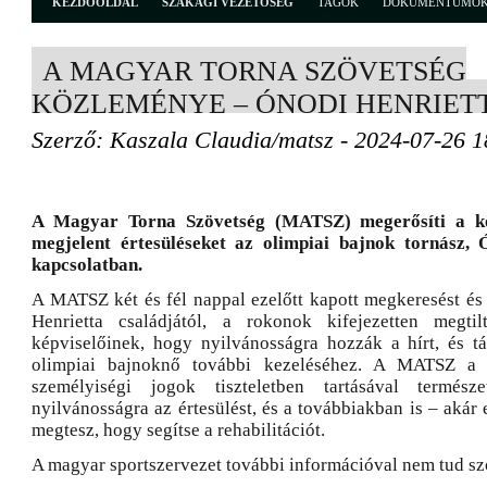
KEZDŐOLDAL
SZAKÁGI VEZETŐSÉG
TAGOK
DOKUMENTUMO
A MAGYAR TORNA SZÖVETSÉG
KÖZLEMÉNYE – ÓNODI HENRIET
Szerző: Kaszala Claudia/matsz - 2024-07-26 1
A Magyar Torna Szövetség (MATSZ) megerősíti a k
megjelent értesüléseket az olimpiai bajnok tornász, 
kapcsolatban.
A MATSZ két és fél nappal ezelőtt kapott megkeresést és 
Henrietta családjától, a rokonok kifejezetten megtil
képviselőinek, hogy nyilvánosságra hozzák a hírt, és t
olimpiai bajnoknő további kezeléséhez. A MATSZ a c
személyiségi jogok tiszteletben tartásával termés
nyilvánosságra az értesülést, és a továbbiakban is – akár 
megtesz, hogy segítse a rehabilitációt.
A magyar sportszervezet további információval nem tud sz