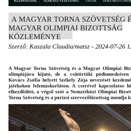
KEZDŐOLDAL
SZAKÁGI VEZETŐSÉG
TAGOK
DOKUMENTUMO
A MAGYAR TORNA SZÖVETSÉG É
MAGYAR OLIMPIAI BIZOTTSÁG
KÖZLEMÉNYE
Szerző: Kaszala Claudia/matsz - 2024-07-26 1
A Magyar Torna Szövetség és a Magyar Olimpiai Biz
olimpiájára kijutó, de a csütörtöki pódiumedzésen 
Kovács Zsófia helyett Székely Zója nevezését kezdemé
játékokon felemáskorláton. A cserével kapcsolatos h
elkezdődött, a végső szót a Nemzetközi Olimpiai Bizot
Torna Szövetség és a párizsi szervezőbizottság mondja k