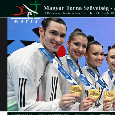
Magyar Torna Szövetség - 
1146 Budapest, Istvánmezei út 1-3.
Tel.: +36-1-460-694