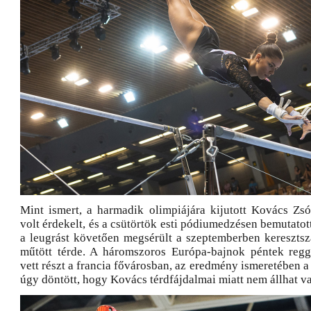
Mint ismert, a harmadik olimpiájára kijutott Kovács Zsó
volt érdekelt, és a csütörtök esti pódiumedzésen bemutatott
a leugrást követően megsérült a szeptemberben keresztsz
műtött térde. A háromszoros Európa-bajnok péntek regg
vett részt a francia fővárosban, az eredmény ismeretében 
úgy döntött, hogy Kovács térdfájdalmai miatt nem állhat v