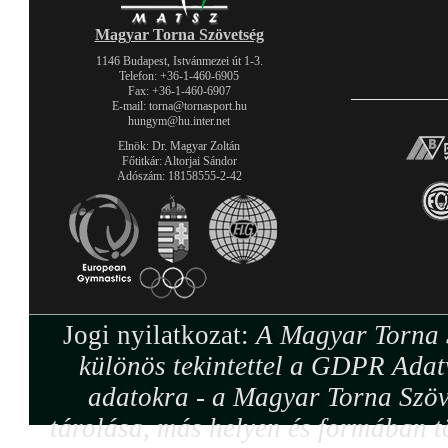
Magyar Torna Szövetség
1146 Budapest, Istvánmezei út 1-3.
Telefon: +36-1-460-6905
Fax: +36-1-460-6907
E-mail: torna@tornasport.hu
hungym@hu.inter.net
Elnök: Dr. Magyar Zoltán
Főtitkár: Altorjai Sándor
Adószám: 18158555-2-42
Jogi nyilatkozat:
A Magyar Torna S
különös tekintettel a GDPR Adat
adatokra - a Magyar Torna Szöv
tárolása, más helyen és formában tö