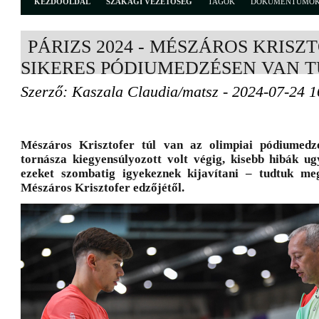
KEZDŐOLDAL
SZAKÁGI VEZETŐSÉG
TAGOK
DOKUMENTUMO
PÁRIZS 2024 - MÉSZÁROS KRISZ
SIKERES PÓDIUMEDZÉSEN VAN T
Szerző: Kaszala Claudia/matsz - 2024-07-24 1
Mészáros Krisztofer túl van az olimpiai pódiumed
tornásza kiegyensúlyozott volt végig, kisebb hibák ug
ezeket szombatig igyekeznek kijavítani – tudtuk me
Mészáros Krisztofer edzőjétől.