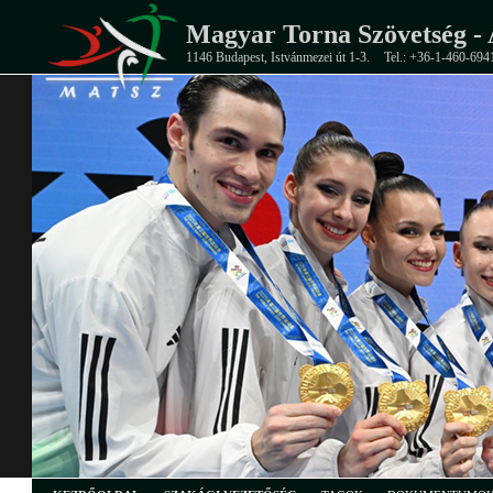
Magyar Torna Szövetség - 
1146 Budapest, Istvánmezei út 1-3.
Tel.: +36-1-460-694