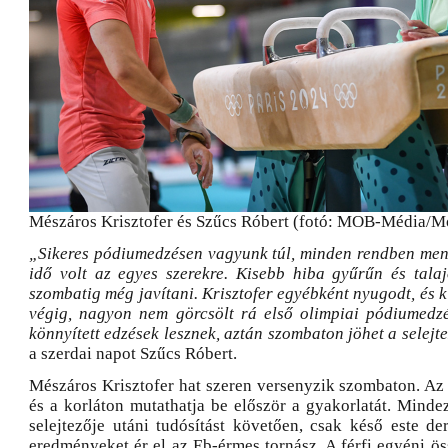
Mészáros Krisztofer és Szűcs Róbert (fotó: MOB-Média/
„Sikeres pódiumedzésen vagyunk túl, minden rendben men
idő volt az egyes szerekre. Kisebb hiba gyűrűn és talajo
szombatig még javítani. Krisztofer egyébként nyugodt, és k
végig, nagyon nem görcsölt rá első olimpiai pódiumedz
könnyített edzések lesznek, aztán szombaton jöhet a selejt
a szerdai napot Szűcs Róbert.
Mészáros Krisztofer hat szeren versenyzik szombaton. Az 
és a korláton mutathatja be először a gyakorlatát. Mindez
selejtezője utáni tudósítást követően, csak késő este de
eredményeket ér el az Eb-érmes tornász. A férfi egyéni öss