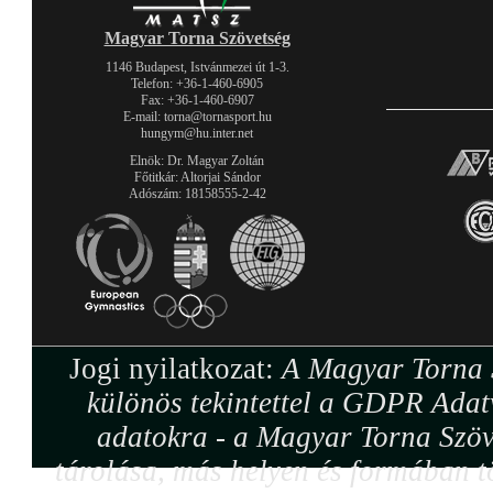
Magyar Torna Szövetség
1146 Budapest, Istvánmezei út 1-3.
Telefon: +36-1-460-6905
Fax: +36-1-460-6907
E-mail: torna@tornasport.hu
hungym@hu.inter.net
Elnök: Dr. Magyar Zoltán
Főtitkár: Altorjai Sándor
Adószám: 18158555-2-42
Jogi nyilatkozat:
A Magyar Torna S
különös tekintettel a GDPR Adat
adatokra - a Magyar Torna Szöv
tárolása, más helyen és formában tö